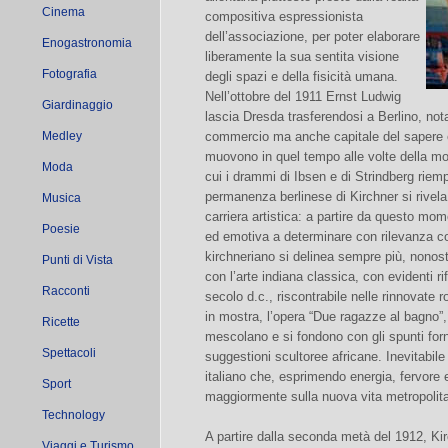
Cinema
compositiva espressionista
dell’associazione, per poter elaborare
Enogastronomia
liberamente la sua sentita visione
Fotografia
degli spazi e della fisicità umana.
Nell’ottobre del 1911 Ernst Ludwig
Giardinaggio
lascia Dresda trasferendosi a Berlino, nota
Medley
commercio ma anche capitale del sapere e
muovono in quel tempo alle volte della mod
Moda
cui i drammi di Ibsen e di Strindberg riempi
permanenza berlinese di Kirchner si rivela
Musica
carriera artistica: a partire da questo m
Poesie
ed emotiva a determinare con rilevanza col
kirchneriano si delinea sempre più, nonos
Punti di Vista
con l’arte indiana classica, con evidenti ri
Racconti
secolo d.c., riscontrabile nelle rinnovate r
in mostra, l’opera “Due ragazze al bagno”, 1
Ricette
mescolano e si fondono con gli spunti forn
Spettacoli
suggestioni scultoree africane. Inevitabile 
italiano che, esprimendo energia, fervore 
Sport
maggiormente sulla nuova vita metropolit
Technology
A partire dalla seconda metà del 1912, Kir
Viaggi e Turismo