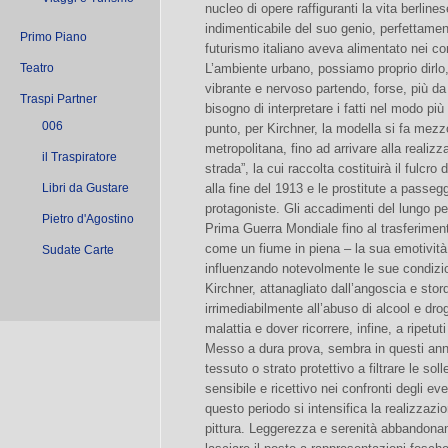
nucleo di opere raffiguranti la vita berline
indimenticabile del suo genio, perfettament
Primo Piano
futurismo italiano aveva alimentato nei con
Teatro
L’ambiente urbano, possiamo proprio dirlo, 
vibrante e nervoso partendo, forse, più da
Traspi Partner
bisogno di interpretare i fatti nel modo più
006
punto, per Kirchner, la modella si fa mezzo
metropolitana, fino ad arrivare alla realiz
il Traspiratore
strada”, la cui raccolta costituirà il fulc
Libri da Gustare
alla fine del 1913 e le prostitute a passeg
protagoniste. Gli accadimenti del lungo per
Pietro d'Agostino
Prima Guerra Mondiale fino al trasferimento
come un fiume in piena – la sua emotività e
Sudate Carte
influenzando notevolmente le sue condizio
Kirchner, attanagliato dall’angoscia e sto
irrimediabilmente all’abuso di alcool e dro
malattia e dover ricorrere, infine, a ripetut
Messo a dura prova, sembra in questi anni
tessuto o strato protettivo a filtrare le sol
sensibile e ricettivo nei confronti degli ev
questo periodo si intensifica la realizzazio
pittura. Leggerezza e serenità abbandonan