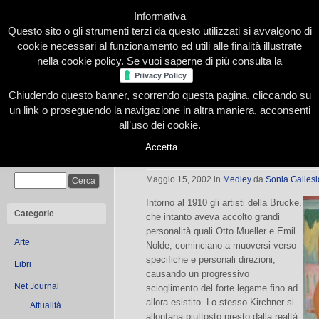
Informativa
Questo sito o gli strumenti terzi da questo utilizzati si avvalgono di
cookie necessari al funzionamento ed utili alle finalità illustrate
nella cookie policy. Se vuoi saperne di più consulta la
Chiudendo questo banner, scorrendo questa pagina, cliccando su
Home
Presentazione
Redazione
Le nostre firme
un link o proseguendo la navigazione in altra maniera, acconsenti
all’uso dei cookie.
Accetta
La piena maturità kirchneriana
Cerca
Maggio 15, 2002
in
Medley
da
Sonia Gallesi
Intorno al 1910 gli artisti della Brucke,
Categorie
che intanto aveva accolto grandi
personalità quali Otto Mueller e Emil
Arte
Nolde, cominciano a muoversi verso
specifiche e personali direzioni,
Libri
causando un progressivo
Net Journal
scioglimento del forte legame fino ad
allora esistito. Lo stesso Kirchner si
Attualità
allontana piuttosto presto dalla realtà