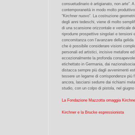
consuetudinario è artigianato, non arte”. A
contemporaneità in modo molto produttivo, 
“Kirchner nuovo”. La costruzione geometrica
degli anni tedeschi, viene di molto semplifi
di una scansione orizzontale e verticale del
riprodurre prospettive singolari e tensioni 
concomitanza con l’avanzare della gelida 
che è possibile considerare visioni comple
personali ed artistici, incisive metafore e
eccezionalmente la profonda consapevolez
etichettato in Germania, dai nazionalsociali
distacca sempre più dagli avvenimenti ester
tessere un legame di corrispondenze più f
ancora, lasciarsi sedurre dai richiami mela
studio, con un colpo di pistola, nel giugno
La Fondazione Mazzotta omaggia Kirchne
Kirchner e la Brucke espressionista