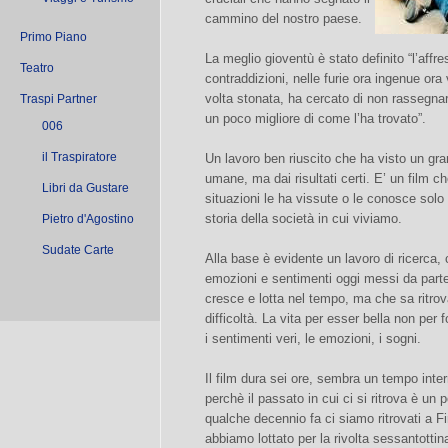
cammino del nostro paese.
Primo Piano
La meglio gioventù è stato definito “l’aff
Teatro
contraddizioni, nelle furie ora ingenue ora
volta stonata, ha cercato di non rassegna
Traspi Partner
un poco migliore di come l’ha trovato”.
006
il Traspiratore
Un lavoro ben riuscito che ha visto un gr
umane, ma dai risultati certi. E’ un film ch
Libri da Gustare
situazioni le ha vissute o le conosce solo 
storia della società in cui viviamo.
Pietro d'Agostino
Sudate Carte
Alla base è evidente un lavoro di ricerca, c
emozioni e sentimenti oggi messi da parte
cresce e lotta nel tempo, ma che sa ritro
difficoltà. La vita per esser bella non per 
i sentimenti veri, le emozioni, i sogni.
Il film dura sei ore, sembra un tempo int
perchè il passato in cui ci si ritrova è un
qualche decennio fa ci siamo ritrovati a Fi
abbiamo lottato per la rivolta sessantottina,