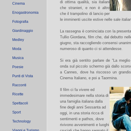
di ottima qualità, sia italiani
Cinema
che stranieri, e non è altro
Enogastronomia
che il trampolino di lancio per
le imminenti uscite estive nelle sale italia
Fotografia
Giardinaggio
La rassegna è cominciata con la presenta
Tullio Giordana, film che, dal debutto nel
Medley
giugno, sta raccogliendo consensi unanim
numeroso di quanto ci si attendesse.
Moda
Musica
Si era già sentito parlare de “La megli
onda sul piccolo schermo già dallo scors
Poesie
a Cannes, dove ha riscosso un grandiss
Punti di Vista
Cinema Italiano, e poi a Taormina.
Racconti
Il film ci fa vivere ed
Ricette
immedesimare nella storia di
una famiglia italiana dalla
Spettacoli
fine degli anni Sessanta ad
Sport
oggi, in una storia ricca di
sentimenti e pathos, dove
Technology
rivivono avvenimenti e luoghi
Viaggi e Turismo
cruciali che hanno segnato il