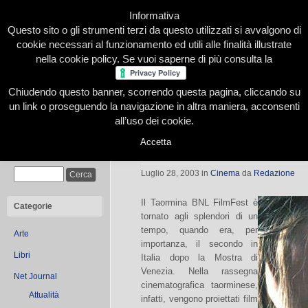
Informativa
Questo sito o gli strumenti terzi da questo utilizzati si avvalgono di
cookie necessari al funzionamento ed utili alle finalità illustrate
nella cookie policy. Se vuoi saperne di più consulta la
Chiudendo questo banner, scorrendo questa pagina, cliccando su
Home
Presentazione
Redazione
Le nostre firme
un link o proseguendo la navigazione in altra maniera, acconsenti
all’uso dei cookie.
Accetta
La meglio gioventù
Cerca
Luglio 28, 2003
in
Cinema
da
Redazione
Il Taormina BNL FilmFest è
Categorie
tornato agli splendori di un
tempo, quando era, per
Arte
importanza, il secondo in
Libri
Italia dopo la Mostra di
Venezia. Nella rassegna
Net Journal
cinematografica taorminese,
Attualità
infatti, vengono proiettati film