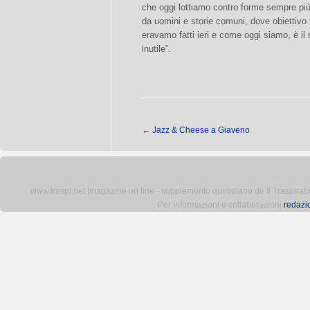
che oggi lottiamo contro forme sempre più v
da uomini e storie comuni, dove obiettivo 
eravamo fatti ieri e come oggi siamo, è il
inutile”.
←
Jazz & Cheese a Giaveno
www.traspi.net [magazine on line - supplemento quotidiano de Il Traspiratore 
Per informazioni e collaborazioni
redazi