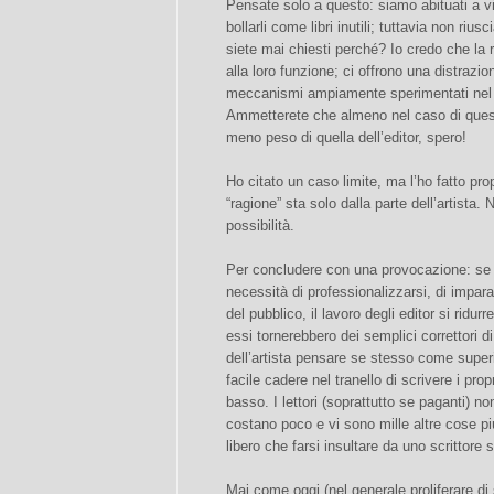
Pensate solo a questo: siamo abituati a vi
bollarli come libri inutili; tuttavia non riu
siete mai chiesti perché? Io credo che la
alla loro funzione; ci offrono una distrazio
meccanismi ampiamente sperimentati nel co
Ammetterete che almeno nel caso di questi 
meno peso di quella dell’editor, spero!
Ho citato un caso limite, ma l’ho fatto pro
“ragione” sta solo dalla parte dell’artista
possibilità.
Per concludere con una provocazione: se gl
necessità di professionalizzarsi, di impara
del pubblico, il lavoro degli editor si r
essi tornerebbero dei semplici correttori d
dell’artista pensare se stesso come superi
facile cadere nel tranello di scrivere i propr
basso. I lettori (soprattutto se paganti) n
costano poco e vi sono mille altre cose pi
libero che farsi insultare da uno scrittore 
Mai come oggi (nel generale proliferare di s