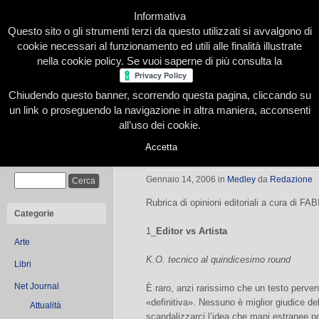
Informativa
Questo sito o gli strumenti terzi da questo utilizzati si avvalgono di
cookie necessari al funzionamento ed utili alle finalità illustrate
nella cookie policy. Se vuoi saperne di più consulta la
Chiudendo questo banner, scorrendo questa pagina, cliccando su
Home
Presentazione
Redazione
Le nostre firme
un link o proseguendo la navigazione in altra maniera, acconsenti
all’uso dei cookie.
Accetta
La matita blu
Cerca
Gennaio 14, 2006
in
Medley
da
Redazione
Rubrica di opinioni editoriali a cura di 
Categorie
1_
Editor vs Artista
Arte
K.O. tecnico al quindicesimo round
Libri
Net Journal
È raro, anzi rarissimo che un testo perve
«definitiva». Nessuno è miglior giudice de
Attualità
scandalizzarci l’idea che mani estranee