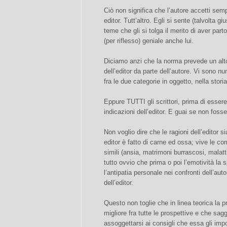
Ciò non significa che l’autore accetti semp
editor. Tutt’altro. Egli si sente (talvolta 
teme che gli si tolga il merito di aver par
(per riflesso) geniale anche lui.
Diciamo anzi che la norma prevede un alto
dell’editor da parte dell’autore. Vi sono n
fra le due categorie in oggetto, nella storia 
Eppure TUTTI gli scrittori, prima di essere 
indicazioni dell’editor. E guai se non fosse
Non voglio dire che le ragioni dell’editor 
editor è fatto di carne ed ossa; vive le com
simili (ansia, matrimoni burrascosi, malatt
tutto ovvio che prima o poi l’emotività la 
l’antipatia personale nei confronti dell’aut
dell’editor.
Questo non toglie che in linea teorica la p
migliore fra tutte le prospettive e che sag
assoggettarsi ai consigli che essa gli imp