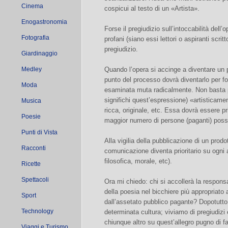
Cinema
cospicui al testo di un «Artista».
Enogastronomia
Forse il pregiudizio sull’intoccabilità dell
Fotografia
profani (siano essi lettori o aspiranti scritto
pregiudizio.
Giardinaggio
Medley
Quando l’opera si accinge a diventare un 
punto del processo dovrà diventarlo per fo
Moda
esaminata muta radicalmente. Non basta 
significhi quest’espressione) «artisticamen
Musica
ricca, originale, etc. Essa dovrà essere prim
Poesie
maggior numero di persone (paganti) possi
Punti di Vista
Alla vigilia della pubblicazione di un prodot
Racconti
comunicazione diventa prioritario su ogni a
filosofica, morale, etc).
Ricette
Spettacoli
Ora mi chiedo: chi si accollerà la responsa
della poesia nel bicchiere più appropriato
Sport
dall’assetato pubblico pagante? Dopotutto
Technology
determinata cultura; viviamo di pregiudizi
chiunque altro su quest’allegro pugno di 
Viaggi e Turismo