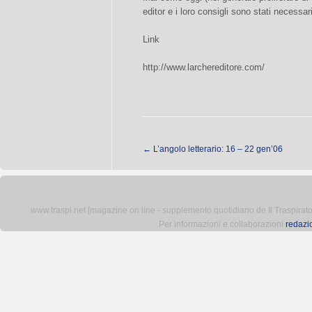
editor e i loro consigli sono stati necessari
Link
http://www.larchereditore.com/
←
L’angolo letterario: 16 – 22 gen’06
www.traspi.net [magazine on line - supplemento quotidiano de Il Traspiratore 
Per informazioni e collaborazioni
redazi