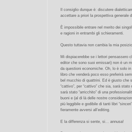
Il consiglio dunque è: discutere dialettic
accettare a priori la prospettiva generale d
È impossibile entrare nel merito dei singol
e ragioni in entrambi gli schieramenti.
Questo tuttavia non cambia la mia posizi
Mi dispiacerebbe se i lettori pensassero che
editor che sono suoi emissari) non è un m
da questioni economiche. Oh, lo è solo in
libro che venderà poco esso preferirà sempr
bel mucchio di quattrini. Ed è giusto che s
“cattivo”, per “cattivo” che sia, sarà sta
sarà stato “arricchito” di una professionalit
buoni e (al di là delle nostre considerazion
più leggibile e godibile di tanti libri “sinceri
fieramente avversi all’editing.
E la differenza si sente, si… annusa!