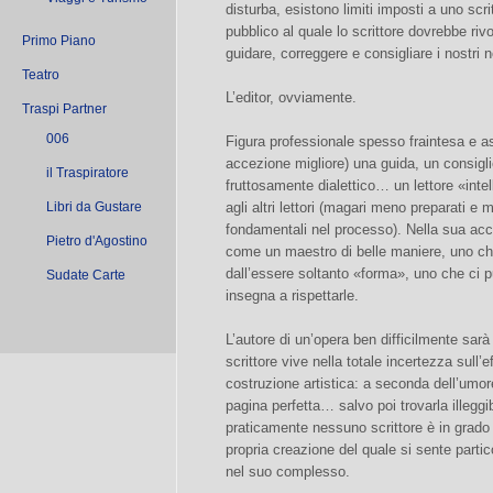
disturba, esistono limiti imposti a uno scrit
pubblico al quale lo scrittore dovrebbe rivo
Primo Piano
guidare, correggere e consigliare i nostri no
Teatro
L’editor, ovviamente.
Traspi Partner
006
Figura professionale spesso fraintesa e ass
accezione migliore) una guida, un consigli
il Traspiratore
fruttosamente dialettico… un lettore «inte
Libri da Gustare
agli altri lettori (magari meno preparati e
fondamentali nel processo). Nella sua accez
Pietro d'Agostino
come un maestro di belle maniere, uno che
dall’essere soltanto «forma», uno che ci può
Sudate Carte
insegna a rispettarle.
L’autore di un’opera ben difficilmente sarà
scrittore vive nella totale incertezza sull’ef
costruzione artistica: a seconda dell’umor
pagina perfetta… salvo poi trovarla illeggi
praticamente nessuno scrittore è in grado 
propria creazione del quale si sente partic
nel suo complesso.