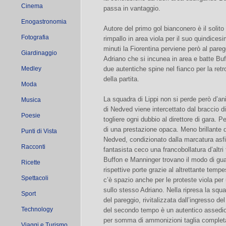
Cinema
passa in vantaggio.
Enogastronomia
Autore del primo gol bianconero è il solit
Fotografia
rimpallo in area viola per il suo quindice
minuti la Fiorentina perviene però al pareg
Giardinaggio
Adriano che si incunea in area e batte Buffo
Medley
due autentiche spine nel fianco per la retr
della partita.
Moda
La squadra di Lippi non si perde però d’ani
Musica
di Nedved viene intercettato dal braccio 
Poesie
togliere ogni dubbio al direttore di gara. Pe
di una prestazione opaca. Meno brillante d
Punti di Vista
Nedved, condizionato dalla marcatura asfi
Racconti
fantasista ceco una francobollatura d’altri 
Buffon e Manninger trovano il modo di gua
Ricette
rispettive porte grazie al altrettante tem
Spettacoli
c’è spazio anche per le proteste viola per 
sullo stesso Adriano. Nella ripresa la squa
Sport
del pareggio, rivitalizzata dall’ingresso d
Technology
del secondo tempo è un autentico assedio 
per somma di ammonizioni taglia complet
Viaggi e Turismo