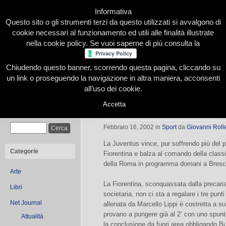
Informativa
Questo sito o gli strumenti terzi da questo utilizzati si avvalgono di
cookie necessari al funzionamento ed utili alle finalità illustrate
nella cookie policy. Se vuoi saperne di più consulta la
Chiudendo questo banner, scorrendo questa pagina, cliccando su
Home
Presentazione
Redazione
Le nostre firme
un link o proseguendo la navigazione in altra maniera, acconsenti
all’uso dei cookie.
Accetta
La Juve vola in testa
Cerca
Febbraio 16, 2002
in
Sport
da
Giovanni Roll
La Juventus vince, pur soffrendo più del 
Categorie
Fiorentina e balza al comando della classif
della Roma in programma domani a Bresc
Arte
La Fiorentina, sconquassata dalla precaria 
Libri
societaria, non ci sta a regalare i tre pu
Net Journal
allenata da Marcello Lippi è costretta a sub
provano a pungere già al 2’ con uno spunto
Attualità
la conclusione da fuori area obbligando Buf