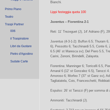
Bianchi.
Primo Piano
Lippi festeggia quota 100
Teatro
Juventus – Fiorentina 2-1
Traspi Partner
006
Reti: 11’ Trezeguet (J), 14’ Adriano (F), 29
il Traspiratore
Juventus (4-3-1-2): Buffon 6.5; Thuram 6, 
Libri da Gustare
6), Pessotto 6; Tacchinardi 5.5, Conte 6,
6.5 (46’ st Maresca sv); Del Piero 5.5, Tre
Pietro d'Agostino
Carini, Zenoni, Birindelli, Zalayeta.
Sudate Carte
Fiorentina: Manninger 6; Torricelli 6.5, Pier
Amaral 6 (12’ st Gonzalez 6.5), Tarozzi 4.
Amoroso 6; Morfeo 7 (37’ st Ganz sv), Adri
Tagliatatela, Cois, Franceschetti, Robbiati
Espulso: 26’ st Tarozzi (F) per somma di
Ammoniti: Tacchinardi (J).