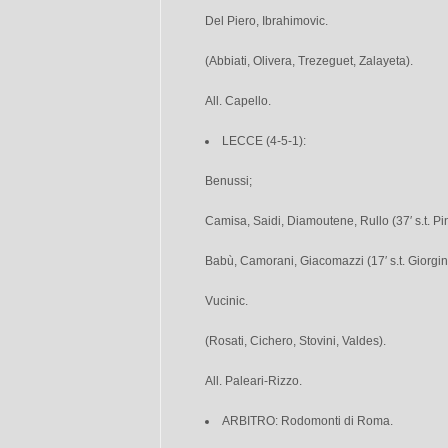
Del Piero, Ibrahimovic.
(Abbiati, Olivera, Trezeguet, Zalayeta).
All. Capello.
LECCE (4-5-1):
Benussi;
Camisa, Saidi, Diamoutene, Rullo (37′ s.t. Pin
Babù, Camorani, Giacomazzi (17′ s.t. Giorgino
Vucinic.
(Rosati, Cichero, Stovini, Valdes).
All. Paleari-Rizzo.
ARBITRO: Rodomonti di Roma.