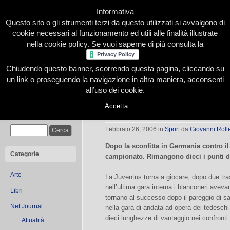
Informativa
Questo sito o gli strumenti terzi da questo utilizzati si avvalgono di
cookie necessari al funzionamento ed utili alle finalità illustrate
nella cookie policy. Se vuoi saperne di più consulta la
Chiudendo questo banner, scorrendo questa pagina, cliccando su
Home
Presentazione
Redazione
Le nostre firme
un link o proseguendo la navigazione in altra maniera, acconsenti
all’uso dei cookie.
Accetta
La Juve torna al successo col Lecc
Cerca
Febbraio 26, 2006
in
Sport
da
Giovanni Roll
Dopo la sconfitta in Germania contro 
Categorie
campionato. Rimangono dieci i punti di
Arte
La Juventus torna a giocare, dopo due tras
nell’ultima gara interna i bianconeri aveva
Libri
tornano al successo dopo il pareggio di s
Net Journal
nella gara di andata ad opera dei tedesc
dieci lunghezze di vantaggio nei confronti 
Attualità