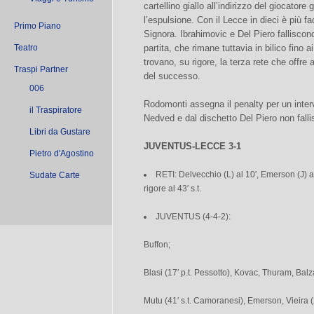
cartellino giallo all’indirizzo del giocatore 
l’espulsione. Con il Lecce in dieci è più fa
Primo Piano
Signora. Ibrahimovic e Del Piero falliscon
Teatro
partita, che rimane tuttavia in bilico fino a
trovano, su rigore, la terza rete che offre
Traspi Partner
del successo.
006
Rodomonti assegna il penalty per un interv
il Traspiratore
Nedved e dal dischetto Del Piero non fallisc
Libri da Gustare
JUVENTUS-LECCE 3-1
Pietro d'Agostino
RETI: Delvecchio (L) al 10′, Emerson (J) al 
Sudate Carte
rigore al 43′ s.t.
JUVENTUS (4-4-2):
Buffon;
Blasi (17′ p.t. Pessotto), Kovac, Thuram, Balza
Mutu (41′ s.t. Camoranesi), Emerson, Vieira 