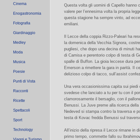
Cinema
Questa volta gli uomini di Capello hanno 
valere per l’ennesima volta la propria legg
Enogastronomia
questa stagione ha sempre vinto, ad eccez
Fotografia
emiliani.
Giardinaggio
Il Lecce della coppia Rizzo-Paleari ha re
Medley
la domenica della Vecchia Signora, costrett
pugliesi, che dopo una decina di minuti ha
Moda
di Camisa e perentorio colpo di testa di 
spalle di Buffon. La gioia leccese dura per
Musica
Emerson a rimettere la gara in parità. Il 
Poesie
delizioso colpo di tacco, sull’assist confe
Punti di Vista
Una vera occasionissima capita sui piedi d
Racconti
svedese che lanciato a tu per tu con il port
clamorosamente il bersaglio, con il pallone 
Ricette
Benussi. La Juve preme alla ricerca della
Spettacoli
Nedeved si stampa contro la traversa e poc
testa di Kovac fredda Benussi sul travers
Sport
Technology
All’inizio della ripresa il Lecce rimane in
primo tempo, commette fallo su Ibrahimov
Viaggi e Turismo