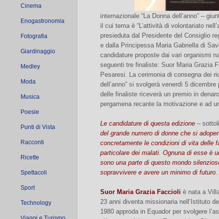
Cinema
internazionale “La Donna dell’anno” – giun
Enogastronomia
il cui tema è “L’attività di volontariato nel
presieduta dal Presidente del Consiglio re
Fotografia
e dalla Principessa Maria Gabriella di Sa
Giardinaggio
candidature proposte dai vari organismi naz
seguenti tre finaliste: Suor Maria Grazia 
Medley
Pesaresi. La cerimonia di consegna dei r
Moda
dell’anno” si svolgerà venerdì 5 dicembre
delle finaliste riceverà un premio in denar
Musica
pergamena recante la motivazione e ad un’
Poesie
Le candidature di questa edizione
– sottol
Punti di Vista
del grande numero di donne che si adopera
Racconti
concretamente le condizioni di vita delle f
particolare dei malati. Ognuna di esse è u
Ricette
sono una parte di questo mondo silenzios
sopravvivere e avere un minimo di futuro
.
Spettacoli
Sport
Suor Maria Grazia Faccioli
è nata a Vill
23 anni diventa missionaria nell’Istituto 
Technology
1980 approda in Equador per svolgere l’as
Viaggi e Turismo