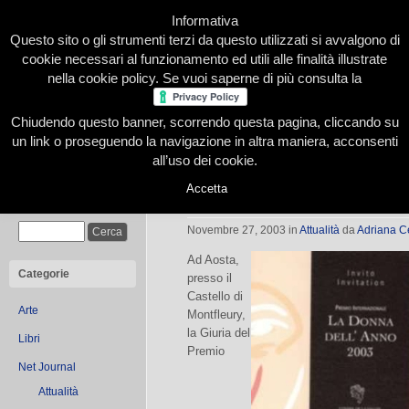
Informativa
Questo sito o gli strumenti terzi da questo utilizzati si avvalgono di
cookie necessari al funzionamento ed utili alle finalità illustrate
nella cookie policy. Se vuoi saperne di più consulta la
Chiudendo questo banner, scorrendo questa pagina, cliccando su
Home
Presentazione
Redazione
Le nostre firme
un link o proseguendo la navigazione in altra maniera, acconsenti
all’uso dei cookie.
Accetta
La donna dell’anno
Cerca
Novembre 27, 2003
in
Attualità
da
Adriana C
Ad Aosta,
Categorie
presso il
Castello di
Arte
Montfleury,
la Giuria del
Libri
Premio
Net Journal
Attualità