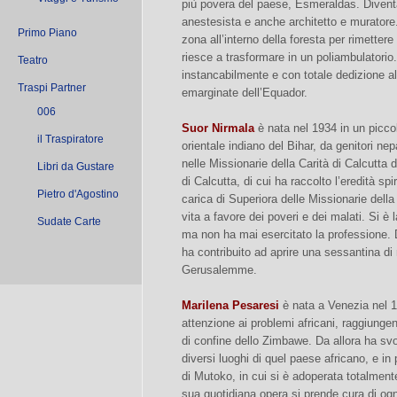
più povera del paese, Esmeraldas. Diventa
anestesista e anche architetto e murator
Primo Piano
zona all’interno della foresta per rimette
riesce a trasformare in un poliambulatorio.
Teatro
instancabilmente e con totale dedizione al
Traspi Partner
emarginate dell’Equador.
006
Suor Nirmala
è nata nel 1934 in un picco
il Traspiratore
orientale indiano del Bihar, da genitori ne
nelle Missionarie della Carità di Calcutta
Libri da Gustare
di Calcutta, di cui ha raccolto l’eredità s
Pietro d'Agostino
carica di Superiora delle Missionarie della
vita a favore dei poveri e dei malati. Si è 
Sudate Carte
ma non ha mai esercitato la professione. 
ha contribuito ad aprire una sessantina d
Gerusalemme.
Marilena Pesaresi
è nata a Venezia nel 1
attenzione ai problemi africani, raggiunge
di confine dello Zimbawe. Da allora ha svolt
diversi luoghi di quel paese africano, e in 
di Mutoko, in cui si è adoperata totalment
sua quotidiana opera si prende cura di ogn