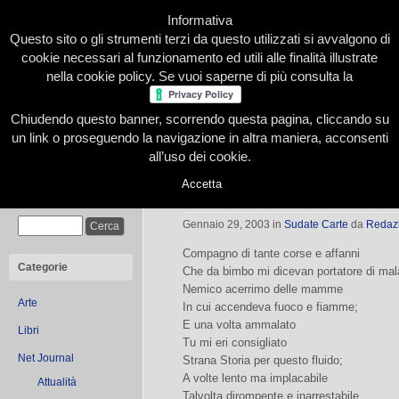
Informativa
Questo sito o gli strumenti terzi da questo utilizzati si avvalgono di
cookie necessari al funzionamento ed utili alle finalità illustrate
nella cookie policy. Se vuoi saperne di più consulta la
Chiudendo questo banner, scorrendo questa pagina, cliccando su
Home
Presentazione
Redazione
Le nostre firme
un link o proseguendo la navigazione in altra maniera, acconsenti
all’uso dei cookie.
Accetta
L’ amico fedele | Sudate Carte Comp
Cerca
Gennaio 29, 2003
in
Sudate Carte
da
Redaz
Compagno di tante corse e affanni
Categorie
Che da bimbo mi dicevan portatore di mal
Nemico acerrimo delle mamme
Arte
In cui accendeva fuoco e fiamme;
E una volta ammalato
Libri
Tu mi eri consigliato
Net Journal
Strana Storia per questo fluido;
A volte lento ma implacabile
Attualità
Talvolta dirompente e inarrestabile