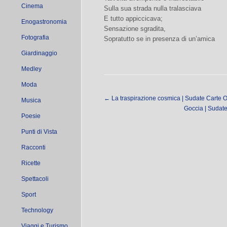
Cinema
Sulla sua strada nulla tralasciava
E tutto appiccicava;
Enogastronomia
Sensazione sgradita,
Fotografia
Sopratutto se in presenza di un’amica
Giardinaggio
Medley
Moda
←
La traspirazione cosmica | Sudate Carte Op
Musica
Goccia | Sudate
Poesie
Punti di Vista
Racconti
Ricette
Spettacoli
Sport
Technology
Viaggi e Turismo