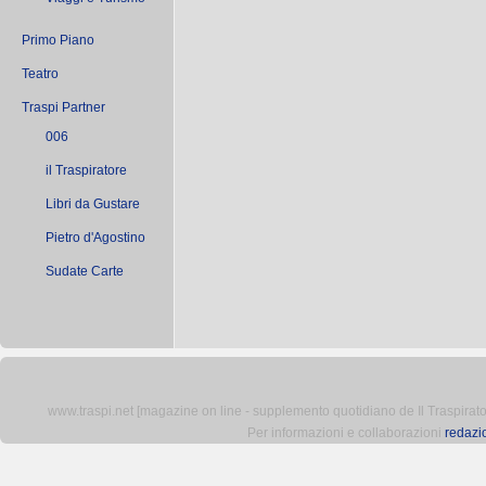
Primo Piano
Teatro
Traspi Partner
006
il Traspiratore
Libri da Gustare
Pietro d'Agostino
Sudate Carte
www.traspi.net [magazine on line - supplemento quotidiano de Il Traspiratore 
Per informazioni e collaborazioni
redazi