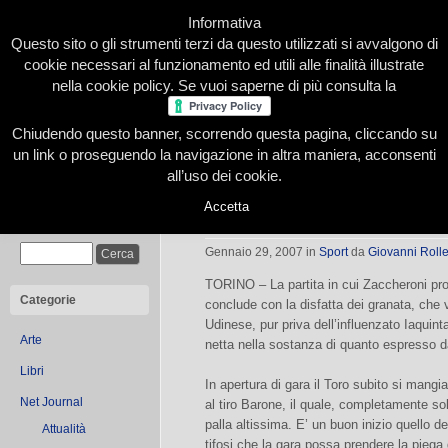
Informativa
Questo sito o gli strumenti terzi da questo utilizzati si avvalgono di
cookie necessari al funzionamento ed utili alle finalità illustrate
nella cookie policy. Se vuoi saperne di più consulta la
Chiudendo questo banner, scorrendo questa pagina, cliccando su
Home
Presentazione
Redazione
Le nostre firme
un link o proseguendo la navigazione in altra maniera, acconsenti
all’uso dei cookie.
Accetta
L’Udinese annienta il Toro
Cerca
Gennaio 29, 2007
in
Sport
da
Giovanni Roll
TORINO – La partita in cui Zaccheroni pro
Categorie
conclude con la disfatta dei granata, che 
Udinese, pur priva dell’influenzato Iaquinta.
Arte
netta nella sostanza di quanto espresso da
Libri
In apertura di gara il Toro subito si mangi
Net Journal
al tiro Barone, il quale, completamente so
palla altissima. E’ un buon inizio quello de
Attualità
tifosi che la gara possa prendere la piega