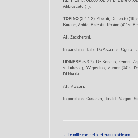
RETI
: 19’ pt Obodo (U), 34’ pt Barreto (U)
Abbruscato (T).
TORINO
(3-4-1-2): Abbiati; Di Loreto (19’ 
Barone, Ardito, Balestri; Rosina (41’ st Br
All. Zaccheroni.
In panchina: Taibi, De Ascentis, Oguro, L
UDINESE
(5-3-2): De Sanctis; Zenoni, Za
st Lukovic), D’Agostino, Muntari (34’ st D
Di Natale.
All. Malsani.
In panchina: Casazza, Rinaldi, Vargas, Si
←
Le mille voci della letteratura africana