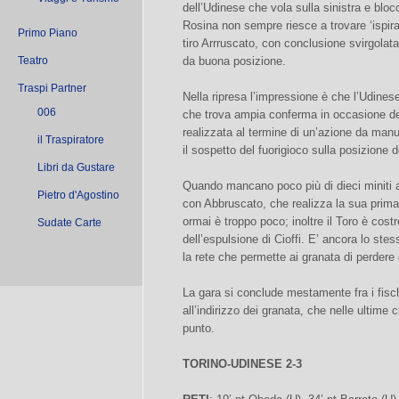
dell’Udinese che vola sulla sinistra e blocc
Rosina non sempre riesce a trovare ‘ispi
Primo Piano
tiro Arrruscato, con conclusione svirgolat
Teatro
da buona posizione.
Traspi Partner
Nella ripresa l’impressione è che l’Udinese
006
che trova ampia conferma in occasione dell
realizzata al termine di un’azione da man
il Traspiratore
il sospetto del fuorigioco sulla posizione 
Libri da Gustare
Quando mancano poco più di dieci miniti al
Pietro d'Agostino
con Abbruscato, che realizza la sua prima 
ormai è troppo poco; inoltre il Toro è costr
Sudate Carte
dell’espulsione di Cioffi. E’ ancora lo st
la rete che permette ai granata di perdere 
La gara si conclude mestamente fra i fisc
all’indirizzo dei granata, che nelle ultime
punto.
TORINO-UDINESE 2-3