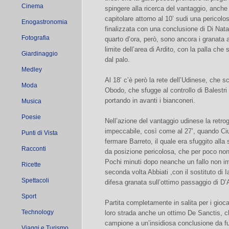
Cinema
spingere alla ricerca del vantaggio, anche s
capitolare attorno al 10’ sudi una pericolos
Enogastronomia
finalizzata con una conclusione di Di Natal
Fotografia
quarto d’ora, però, sono ancora i granata a
limite dell’area di Ardito, con la palla che
Giardinaggio
dal palo.
Medley
Al 18’ c’è però la rete dell’Udinese, che s
Moda
Obodo, che sfugge al controllo di Balestri
portando in avanti i bianconeri.
Musica
Poesie
Nell’azione del vantaggio udinese la retr
impeccabile, così come al 27’, quando Ciuf
Punti di Vista
fermare Barreto, il quale era sfuggito al
Racconti
da posizione pericolosa, che per poco non
Pochi minuti dopo neanche un fallo non im
Ricette
seconda volta Abbiati ,con il sostituto di 
Spettacoli
difesa granata sull’ottimo passaggio di D’
Sport
Partita completamente in salita per i gioca
Technology
loro strada anche un ottimo De Sanctis, c
campione a un’insidiosa conclusione da fuo
Viaggi e Turismo