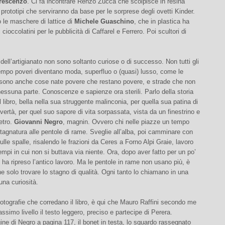
rescenzo
. Ci fa incontrare Renzo Zucca che scolpisce in resina
 prototipi che serviranno da base per le sorprese degli ovetti Kinder.
 le maschere di lattice di
Michele Guaschino
, che in plastica ha
 cioccolatini per le pubblicità di Caffarel e Ferrero. Poi scultori di
 dell’artigianato non sono soltanto curiose o di successo. Non tutti gli
empo poveri diventano moda, superfluo o (quasi) lusso, come le
 sono anche cose nate povere che restano povere, e strade che non
essuna parte. Conoscenze e sapienze ora sterili. Parlo della storia
l libro, bella nella sua struggente malinconia, per quella sua patina di
overtà, per quel suo sapore di vita sorpassata, vista da un finestrino e
ietro.
Giovanni Negro
, magnin. Ovvero chi nelle piazze un tempo
stagnatura alle pentole di rame. Sveglie all’alba, poi camminare con
sulle spalle, risalendo le frazioni da Ceres a Forno Alpi Graie, lavoro
Tempi in cui non si buttava via niente. Ora, dopo aver fatto per un po’
e, ha ripreso l’antico lavoro. Ma le pentole in rame non usano più, è
che solo trovare lo stagno di qualità. Ogni tanto lo chiamano in una
una curiosità.
 fotografie che corredano il libro, è qui che Mauro Raffini secondo me
assimo livello il testo leggero, preciso e partecipe di Perera.
ne di Negro a pagina 117, il bonet in testa, lo sguardo rassegnato