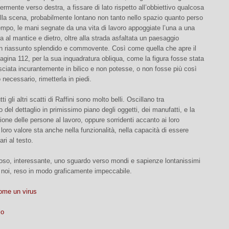
ermente verso destra, a fissare di lato rispetto all’obbiettivo qualcosa
della scena, probabilmente lontano non tanto nello spazio quanto perso
tempo, le mani segnate da una vita di lavoro appoggiate l’una a una
tra al mantice e dietro, oltre alla strada asfaltata un paesaggio
un riassunto splendido e commovente. Così come quella che apre il
pagina 112, per la sua inquadratura obliqua, come la figura fosse stata
sciata incurantemente in bilico e non potesse, o non fosse più così
 necessario, rimetterla in piedi.
i gli altri scatti di Raffini sono molto belli. Oscillano tra
o del dettaglio in primissimo piano degli oggetti, dei manufatti, e la
ne delle persone al lavoro, oppure sorridenti accanto ai loro
l loro valore sta anche nella funzionalità, nella capacità di essere
i al testo.
ioso, interessante, uno sguardo verso mondi e sapienze lontanissimi
a noi, reso in modo graficamente impeccabile.
ome un virus
lo