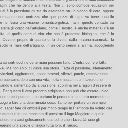
gini che ha dentro alla testa. Non ci sono comode equazioni per
ual è la pressione giusta da esercitare su un blocco di cera, oppure
 per sapere con certezza che quel pezzo di legno va bene e quello
ce no. Sarà una visione romantico-gotica, ma in questo contatto tra
materia (il corpo dell’artigiano, come il nostro, è anche materia) c’è un
vita, di quella parte di vita che non è processo biologico, che è la
 Ovvero, proprio di quanto ci fa diversi dalla materia inanimata: la
sotto le mani dell’artigiano, in un certo senso si anima, accogliendo
anto certi occhi e certe mani possono farlo. C’entra come è fatta
DNA. Ma non solo: ci vuole una storia. Fatta di passione, allenamento,
eviazioni, aggiramenti, appostamenti, silenzi, parole, osservazione.
 può coincidere con una vita, nella misura in cui il lavoro che
ando è alimentato dalla passione, sconfina nella ragion d’essere di
. Per questo il vero prodotto artigianale non può che essere unico,
no unici i percorsi che portano le persone in un certo momento in
luogo a fare una determinata cosa. Tanto per portare un esempio
ibro: saper fare gli ombrelli per molto tempo in Piemonte ha voluto dire
e cresciuti in una manciata di paesi tra il lago Maggiore e quello
estiere era così gelosamente custodito che i
Lusciàt
, cioè gli
rearono una specie di lingua tutta loro, il Tarùsc.