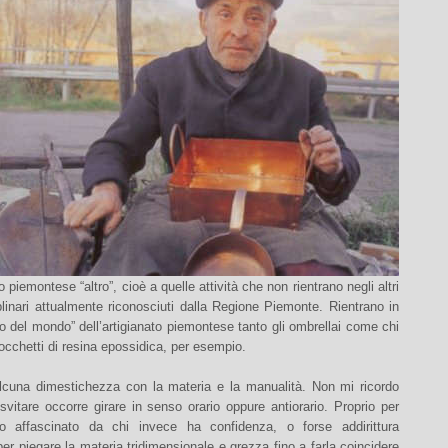
to piemontese “altro”, cioè a quelle attività che non rientrano negli altri
plinari attualmente riconosciuti dalla Regione Piemonte. Rientrano in
o del mondo” dell’artigianato piemontese tanto gli ombrellai come chi
occhetti di resina epossidica, per esempio.
lcuna dimestichezza con la materia e la manualità. Non mi ricordo
vitare occorre girare in senso orario oppure antiorario. Proprio per
o affascinato da chi invece ha confidenza, o forse addirittura
er piegare la materia tridimensionale e grezza fino a farla coincidere