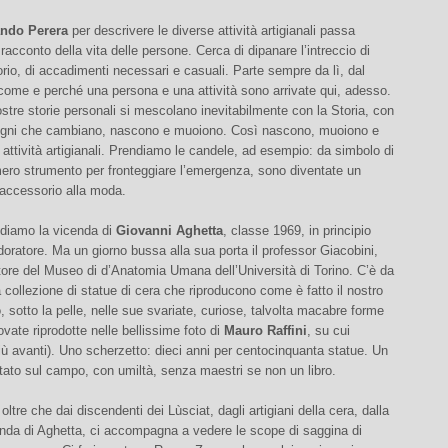
ando Perera
per descrivere le diverse attività artigianali passa
 racconto della vita delle persone. Cerca di dipanare l’intreccio di
orio, di accadimenti necessari e casuali. Parte sempre da lì, dal
come e perché una persona e una attività sono arrivate qui, adesso.
stre storie personali si mescolano inevitabilmente con la Storia, con
gni che cambiano, nascono e muoiono. Così nascono, muoiono e
attività artigianali. Prendiamo le candele, ad esempio: da simbolo di
mero strumento per fronteggiare l’emergenza, sono diventate un
 accessorio alla moda.
diamo la vicenda di
Giovanni Aghetta
, classe 1969, in principio
doratore. Ma un giorno bussa alla sua porta il professor Giacobini,
ttore del Museo di d’Anatomia Umana dell’Università di Torino. C’è da
a collezione di statue di cera che riproducono come è fatto il nostro
, sotto la pelle, nelle sue svariate, curiose, talvolta macabre forme
rovate riprodotte nelle bellissime foto di
Mauro Raffini
, su cui
ù avanti). Uno scherzetto: dieci anni per centocinquanta statue. Un
tato sul campo, con umiltà, senza maestri se non un libro.
oltre che dai discendenti dei Lùsciat, dagli artigiani della cera, dalla
enda di Aghetta, ci accompagna a vedere le scope di saggina di