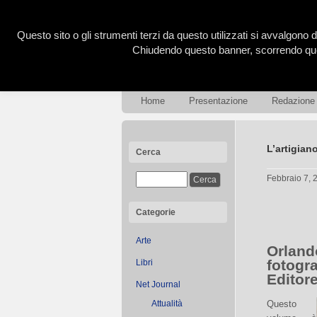
Questo sito o gli strumenti terzi da questo utilizzati si avvalgono d
Chiudendo questo banner, scorrendo ques
Home
Presentazione
Redazione
L’artigian
Cerca
Febbraio 7,
Categorie
Arte
Orland
fotogra
Libri
Editore
Net Journal
Attualità
Questo