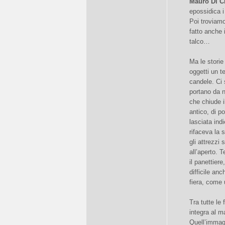
Mauro Di C
epossidica i
Poi troviamo
fatto anche i
talco…
Ma le storie
oggetti un t
candele. Ci
portano da n
che chiude i
antico, di p
lasciata ind
rifaceva la 
gli attrezzi 
all’aperto. 
il panettier
difficile an
fiera, come 
Tra tutte le
integra al m
Quell’immagi