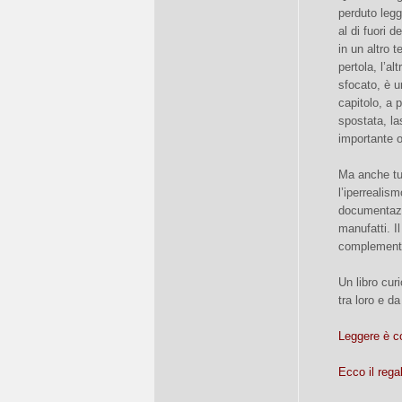
perduto legg
al di fuori 
in un altro 
pertola, l’al
sfocato, è 
capitolo, a 
spostata, la
importante o
Ma anche tutt
l’iperrealism
documentazio
manufatti. I
complementar
Un libro cur
tra loro e d
Leggere è c
Ecco il rega