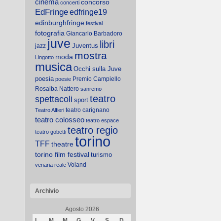
cinema
concorso
concerti
EdFringe
edfringe19
edinburghfringe
festival
fotografia
Giancarlo Barbadoro
juve
libri
Juventus
jazz
mostra
moda
Lingotto
musica
Occhi sulla Juve
poesia
Premio Campiello
poesie
Rosalba Nattero
sanremo
teatro
spettacoli
sport
teatro carignano
Teatro Alfieri
teatro colosseo
teatro espace
teatro regio
teatro gobetti
torino
TFF
theatre
torino film festival
turismo
Voland
venaria reale
Archivio
Agosto 2026
L
M
M
G
V
S
D