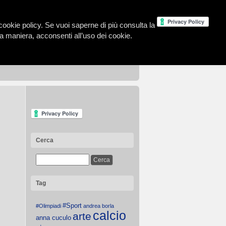
la cookie policy. Se vuoi saperne di più consulta la
 maniera, acconsenti all’uso dei cookie.
Cerca
Tag
#Sport
#Olimpiadi
andrea borla
calcio
arte
anna cuculo