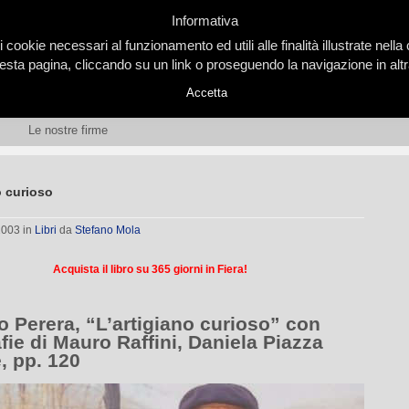
Informativa
i cookie necessari al funzionamento ed utili alle finalità illustrate nel
ta pagina, cliccando su un link o proseguendo la navigazione in altra
Accetta
Le nostre firme
o curioso
 2003
in
Libri
da
Stefano Mola
Acquista il libro su 365 giorni in Fiera!
o Perera, “L’artigiano curioso” con
fie di Mauro Raffini, Daniela Piazza
, pp. 120