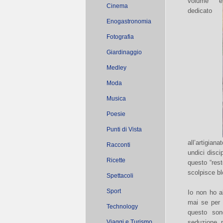
volume è
Cinema
dedicato
Enogastronomia
Fotografia
Giardinaggio
Medley
Moda
Musica
Poesie
Punti di Vista
all’artigiana
Racconti
undici disci
Ricette
questo “rest
scolpisce bl
Spettacoli
Sport
Io non ho a
mai se per s
Technology
questo son
Viaggi e Turismo
seduzione, p