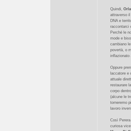
Quindi,
Orl
attraverso il
DNA e territ
raccontarci 
Perché le no
mode e biso
cambiano le 
povertà, o 
inflazionato
Oppure pren
laccatore e 
attuale dire
restaurare l
corpo dentro
(alcune le t
torneremo pi
lavoro inven
Così Perera 
curiosa vic