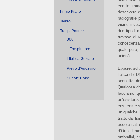
con le imma
Primo Piano
descrivere q
radiografie
Teatro
vicino inve
due tipi di 
Traspi Partner
travaso di 
006
conoscenza.
il Traspiratore
quale però, 
unicità.
Libri da Gustare
Eppure, solt
Pietro d'Agostino
l’elica del 
Sudate Carte
sconfitte, d
Qualcosa che
facciamo, qu
un’esistenza
così come so
un qualche 
tratto dal l
essere nati 
d’Orta. Il m
ombrellai, c