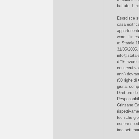
battute. L’in
Esordisce su
casa editrice
appartenenti
word, Times
a: Statale 1
31/05/2005. 
info@statal
è “Scrivere 
consecutivo.
anni) dovran
(50 righe di 
giuria, comp
Direttore de
Responsabile
Grinzane Cav
rispettivame
tecniche gio
essere spedi
ima settimana