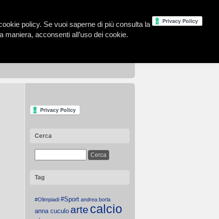
la cookie policy. Se vuoi saperne di più consulta la
 maniera, acconsenti all’uso dei cookie.
Cerca
Tag
#Sport
#Olimpiadi
andrea borla
calcio
arte
anna cuculo