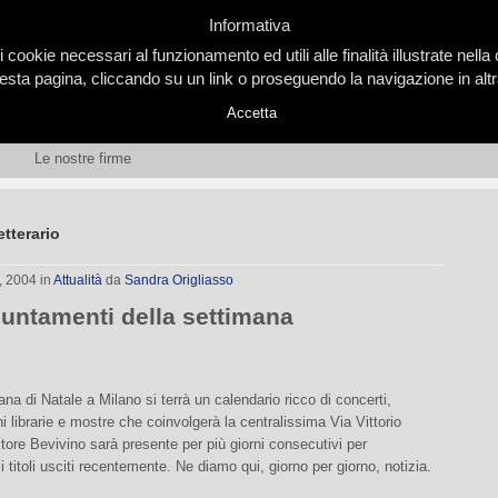
Informativa
i cookie necessari al funzionamento ed utili alle finalità illustrate nel
ta pagina, cliccando su un link o proseguendo la navigazione in altra
Accetta
Le nostre firme
etterario
, 2004
in
Attualità
da
Sandra Origliasso
puntamenti della settimana
ana di Natale a Milano si terrà un calendario ricco di concerti,
i librarie e mostre che coinvolgerà la centralissima Via Vittorio
itore Bevivino sarà presente per più giorni consecutivi per
 titoli usciti recentemente. Ne diamo qui, giorno per giorno, notizia.