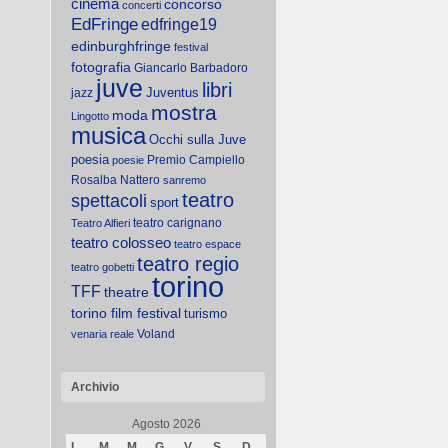
cinema
concorso
concerti
EdFringe
edfringe19
edinburghfringe
festival
fotografia
Giancarlo Barbadoro
juve
libri
Juventus
jazz
mostra
moda
Lingotto
musica
Occhi sulla Juve
poesia
Premio Campiello
poesie
Rosalba Nattero
sanremo
teatro
spettacoli
sport
teatro carignano
Teatro Alfieri
teatro colosseo
teatro espace
teatro regio
teatro gobetti
torino
TFF
theatre
torino film festival
turismo
Voland
venaria reale
Archivio
Agosto 2026
L
M
M
G
V
S
D