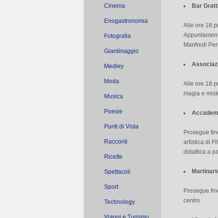
Cinema
Bar Gratt
Enogastronomia
Alle ore 18 p
Appuntamento 
Fotografia
Manfredi Per
Giardinaggio
Associaz
Medley
Moda
Alle ore 18 p
magia e mist
Musica
Poesie
Accademi
Punti di Vista
Prosegue fino
Racconti
artistica di F
didattica a p
Ricette
Martinar
Spettacoli
Sport
Prosegue fino
centro
Technology
Viaggi e Turismo