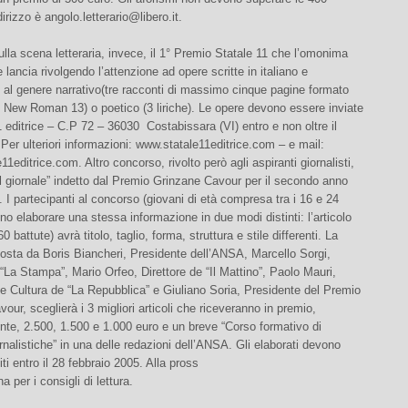
dirizzo è
angolo.letterario@libero.it
.
lla scena letteraria, invece, il 1° Premio Statale 11 che l’omonima
 lancia rivolgendo l’attenzione ad opere scritte in italiano e
 al genere narrativo(tre racconti di massimo cinque pagine formato
 New Roman 13) o poetico (3 liriche). Le opere devono essere inviate
1 editrice – C.P 72 – 36030 ­ Costabissara (VI) entro e non oltre il
Per ulteriori informazioni: www.statale11editrice.com – e mail:
e11editrice.com
. Altro concorso, rivolto però agli aspiranti giornalisti,
il giornale” indetto dal Premio Grinzane Cavour per il secondo anno
 I partecipanti al concorso (giovani di età compresa tra i 16 e 24
no elaborare una stessa informazione in due modi distinti: l’articolo
60 battute) avrà titolo, taglio, forma, struttura e stile differenti. La
osta da Boris Biancheri, Presidente dell’ANSA, Marcello Sorgi,
 “La Stampa”, Mario Orfeo, Direttore de “Il Mattino”, Paolo Mauri,
 Cultura de “La Repubblica” e Giuliano Soria, Presidente del Premio
our, sceglierà i 3 migliori articoli che riceveranno in premio,
nte, 2.500, 1.500 e 1.000 euro e un breve “Corso formativo di
rnalistiche” in una delle redazioni dell’ANSA. Gli elaborati devono
ti entro il 28 febbraio 2005. Alla pross
 per i consigli di lettura.