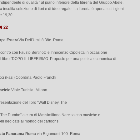
 indipendente di qualità ” al piano inferiore della libreria del Gruppo Abele.
na insolita selezione di libri e di idee regalo. La libreria è aperta tutti i gioni
le 19,30.
I 22
mpa Estera
Via Dell’Umiltà 38c- Roma
ncontro con Fausto Bertinotti e Innocenzo Cipoletta in occasione
del libro “DOPO IL LIBERISMO. Proposte per una politica economica di
cci (Fazi) Coordina Paolo Franchi
acielo
Viale Tunisia- Milano
resentazione del libro “Walt Disney, The
 The Dumbo” a cura di Massimiliano Narciso con musiche e
oni dedicate al mondo dei cartoons.
cato Panorama Roma
via Rigamonti 100–Roma