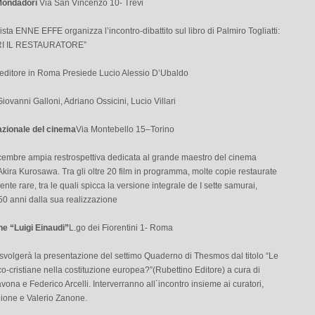
 Mondadori
Via San Vincenzo 10- Trevi
vista ENNE EFFE organizza l’incontro-dibattito sul libro di Palmiro Togliatti:
I IL RESTAURATORE”
i editore in Roma Presiede Lucio Alessio D’Ubaldo
 Giovanni Galloni, Adriano Ossicini, Lucio Villari
zionale del cinema
Via Montebello 15–Torino
icembre ampia restrospettiva dedicata al grande maestro del cinema
kira Kurosawa. Tra gli oltre 20 film in programma, molte copie restaurate
ente rare, tra le quali spicca la versione integrale de I sette samurai,
50 anni dalla sua realizzazione
e “Luigi Einaudi”
L.go dei Fiorentini 1- Roma
 svolgerà la presentazione del settimo Quaderno di Thesmos dal titolo “Le
co-cristiane nella costituzione europea?”(Rubettino Editore) a cura di
ona e Federico Arcelli. Interverranno all´incontro insieme ai curatori,
lione e Valerio Zanone.