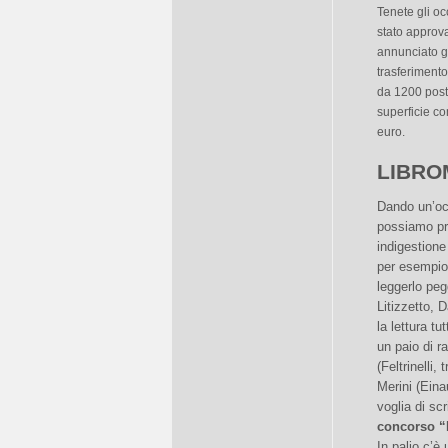
Tenete gli oc
stato approva
annunciato gi
trasferimento
da 1200 posti
superficie co
euro.
LIBRO
Dando un’occ
possiamo prev
indigestione 
per esempio,
leggerlo peg
Litizzetto, 
la lettura tu
un paio di r
(Feltrinelli
Merini (Eina
voglia di sc
concorso “I
In palio c’è