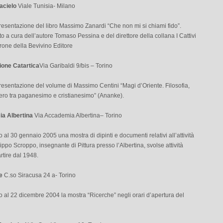
acielo
Viale Tunisia- Milano
resentazione del libro Massimo Zanardi “Che non mi si chiami fido”.
a cura dell’autore Tomaso Pessina e del direttore della collana I Cattivi
rone della Bevivino Editore
ione Catartica
Via Garibaldi 9/bis – Torino
resentazione del volume di Massimo Centini “Magi d’Oriente. Filosofia,
ero tra paganesimo e cristianesimo” (Ananke).
a Albertina
Via Accademia Albertina– Torino
 al 30 gennaio 2005 una mostra di dipinti e documenti relativi all’attività
ilippo Scroppo, insegnante di Pittura presso l’Albertina, svolse attività
artire dal 1948.
te
C.so Siracusa 24 a- Torino
 al 22 dicembre 2004 la mostra “Ricerche” negli orari d’apertura del