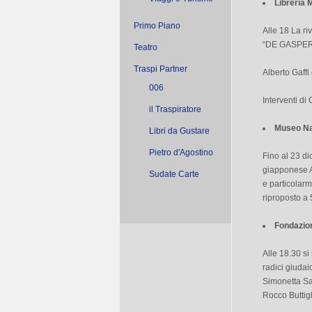
Libreria
Primo Piano
Alle 18 La ri
“DE GASPER
Teatro
Traspi Partner
Alberto Gaff
006
Interventi di
il Traspiratore
Museo Na
Libri da Gustare
Pietro d'Agostino
Fino al 23 d
giapponese A
Sudate Carte
e particolarm
riproposto a 
Fondazion
Alle 18.30 si
radici giudai
Simonetta Sav
Rocco Buttig