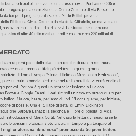
chi ben aperti bibliofili per voi c’è una grossa novità. Per l’anno 2005 è
to il progetto per la costruzione del Centro Culturale di Via Borsellino
à da tempo. Il progetto, realizzato da Mario Bellini, prevede il
 della Biblioteca Civica Centrale da Via della Cittadella, un nuovo teatro
, postazioni multimediali ed altri servizi. La struttura occuperà una
mplessiva di oltre 40 mila metri quadrati e costerà circa 220 milioni di
MERCATO
hiata ai primi posti della classifica dei libri di questa settimana
edere quali saranno i titoli più richiesti in questi giorni d’
natalizia. Il libro di Vespa “Storia d’Italia da Mussolini a Berlusconi”,
 pare un ottimo poggia piedi e se nel tedio natalizio vi verrà voglia di
gio per voi. Per ora è quasi un bestseller insieme a Luciana
Dan Brown e Giorgio Faletti, i veri simboli un ritrovato strano gusto per
tto italico. Ma ora, basta, parliamo di libri. Vi consigliamo, per iniziare,
accolte di poesie. Una è “Sillabe di seta” di Emily Dickinson
, traduzione Barbara Lanati); la seconda è “Fiore di poesia” di Alda
udi; introduzione di Maria Corti). Nel caso la lettura vi suscitasse la
rivere brevissimi elaborati siete ancora in tempo a partecipare al
l miglior aforisma libridinoso” promosso da Scipioni Editore
.
 un premio di 500 euro. Gli aforismi non devono superare le 400