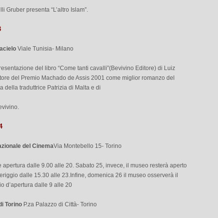
lli Gruber presenta “L’altro Islam”.
3
acielo
Viale Tunisia- Milano
resentazione del libro “Come tanti cavalli”(Bevivino Editore) di Luiz
citore del Premio Machado de Assis 2001 come miglior romanzo del
a della traduttrice Patrizia di Malta e di
vivino.
4
zionale del Cinema
Via Montebello 15- Torino
apertura dalle 9.00 alle 20. Sabato 25, invece, il museo resterà aperto
riggio dalle 15.30 alle 23.Infine, domenica 26 il museo osserverà il
o d’apertura dalle 9 alle 20
i Torino
P.za Palazzo di Città- Torino