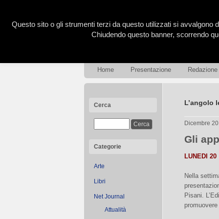
Questo sito o gli strumenti terzi da questo utilizzati si avvalgono d
Chiudendo questo banner, scorrendo ques
Home
Presentazione
Redazione
L’angolo l
Cerca
Dicembre 20
Gli ap
Categorie
LUNEDI 20
Arte
Nella settim
Libri
presentazion
Pisani. L’Ed
Net Journal
promuovere i
Attualità