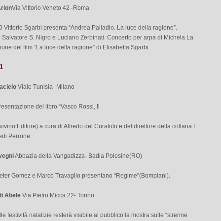
Arion
Via Vittorio Veneto 42–Roma
0 Vittorio Sgarbi presenta “Andrea Palladio. La luce della ragione”.
 Salvatore S. Nigro e Luciano Zerbinati. Concerto per arpa di Michela La
ione del film “La luce della ragione” di Elisabetta Sgarbi.
1
acielo
Viale Tunisia- Milano
resentazione del libro “Vasco Rossi, Il
vivino Editore) a cura di Alfredo del Curatolo e del direttore della collana I
edi Perrone.
vegni
Abbazia della Vangadizza- Badia Polesine(RO)
Peter Gomez e Marco Travaglio presentano “Regime”(Bompiani).
di Abele
Via Pietro Micca 22- Torino
le festività natalizie resterà visibile al pubblico la mostra sulle “strenne