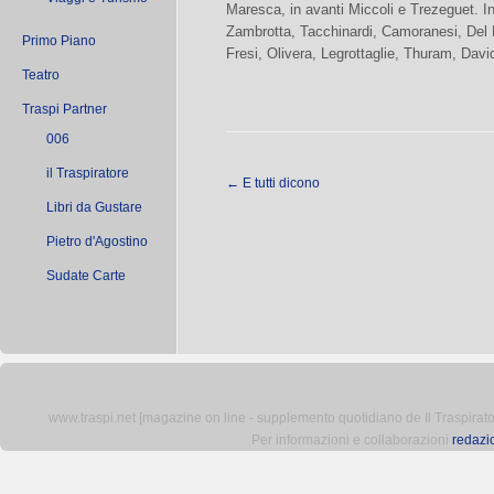
Maresca, in avanti Miccoli e Trezeguet. I
Zambrotta, Tacchinardi, Camoranesi, Del 
Primo Piano
Fresi, Olivera, Legrottaglie, Thuram, David
Teatro
Traspi Partner
006
il Traspiratore
←
E tutti dicono
Libri da Gustare
Pietro d'Agostino
Sudate Carte
www.traspi.net [magazine on line - supplemento quotidiano de Il Traspiratore 
Per informazioni e collaborazioni
redazi