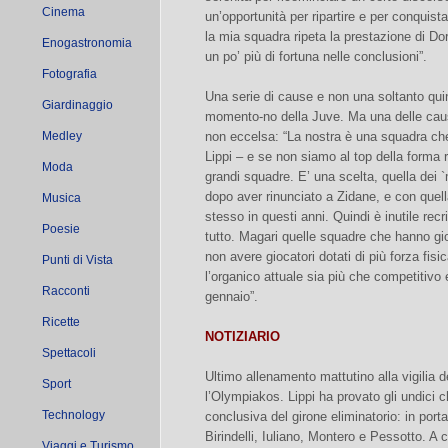
Cinema
un’opportunità per ripartire e per conquist
la mia squadra ripeta la prestazione di Do
Enogastronomia
un po’ più di fortuna nelle conclusioni”.
Fotografia
Una serie di cause e non una soltanto qu
Giardinaggio
momento-no della Juve. Ma una delle caus
Medley
non eccelsa: “La nostra è una squadra ch
Lippi – e se non siamo al top della forma 
Moda
grandi squadre. E’ una scelta, quella dei `
dopo aver rinunciato a Zidane, e con quell
Musica
stesso in questi anni. Quindi è inutile rec
Poesie
tutto. Magari quelle squadre che hanno gio
non avere giocatori dotati di più forza fis
Punti di Vista
l’organico attuale sia più che competitivo
Racconti
gennaio”.
Ricette
NOTIZIARIO
Spettacoli
Ultimo allenamento mattutino alla vigili
Sport
l’Olympiakos. Lippi ha provato gli undici ch
Technology
conclusiva del girone eliminatorio: in por
Birindelli, Iuliano, Montero e Pessotto. 
Viaggi e Turismo