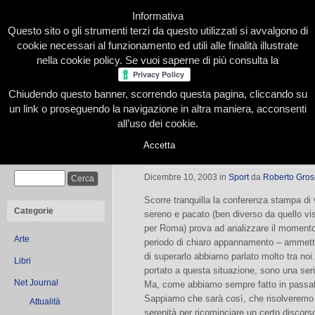
Informativa
Questo sito o gli strumenti terzi da questo utilizzati si avvalgono di
cookie necessari al funzionamento ed utili alle finalità illustrate
nella cookie policy. Se vuoi saperne di più consulta la
Chiudendo questo banner, scorrendo questa pagina, cliccando su
Home
Presentazione
Redazione
Le nostre firme
un link o proseguendo la navigazione in altra maniera, acconsenti
all’uso dei cookie.
Accetta
Juve: momento no
Cerca
Dicembre 10, 2003
in
Sport
da
Roberto Gros
Scorre tranquilla la conferenza stampa di
Categorie
sereno e pacato (ben diverso da quello vi
per Roma) prova ad analizzare il momento
Arte
periodo di chiaro appannamento – ammette 
di superarlo abbiamo parlato molto tra noi
Libri
portato a questa situazione, sono una se
Net Journal
Ma, come abbiamo sempre fatto in passato
Sappiamo che sarà così, che risolveremo i
Attualità
serenità per ricominciare un certo discors