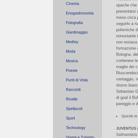
Cinema
opache che 
presentarsi i
Enogastronomia
mese circa 
Fotografia
seguirlo a r
polemiche de
Giardinaggio
nonostante i
Medley
non restava 
formazione a
Moda
Bologna, de
contenere le
Musica
maglie dei ce
Poesie
Riuscendoci
vantaggio, m
Punti di Vista
ritorno bian
Racconti
Sebastian G
di goal il B
Ricette
pareggio e d
Spettacoli
Queste le
Sport
Technology
JUVENTUS
Salihamidzic
Viaggi e Turismo