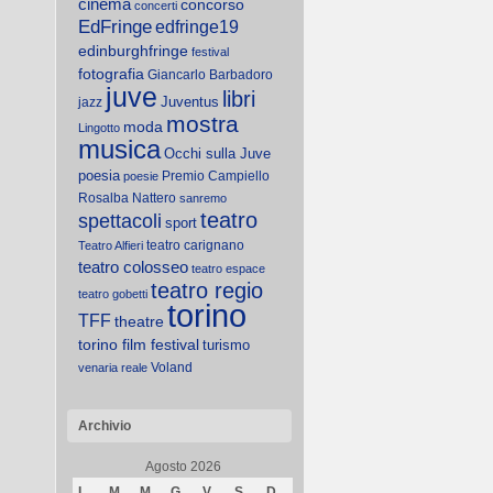
cinema
concorso
concerti
EdFringe
edfringe19
edinburghfringe
festival
fotografia
Giancarlo Barbadoro
juve
libri
Juventus
jazz
mostra
moda
Lingotto
musica
Occhi sulla Juve
poesia
Premio Campiello
poesie
Rosalba Nattero
sanremo
teatro
spettacoli
sport
teatro carignano
Teatro Alfieri
teatro colosseo
teatro espace
teatro regio
teatro gobetti
torino
TFF
theatre
torino film festival
turismo
Voland
venaria reale
Archivio
Agosto 2026
L
M
M
G
V
S
D