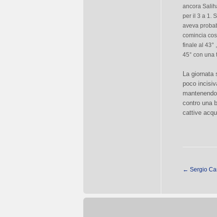
ancora Saliha
per il 3 a 1.
aveva probabi
comincia così
finale al 43°
45° con una tr
La giornata 
poco incisiv
mantenendos
contro una b
cattive acqu
←
Sergio Cam