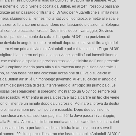
nna a sinistra bloccata in tuffo da Buffon che caccia via il pallone. Al 18°
 potente di Volpi viene bloccata da Buffon, ed al 24° i rossoblu passano
grazie ad un passaggio filtrante di Di Vaio per Mutarelli che si infila nella
nera, sfuggendo all’ ennesimo tentativo di fuorigioco, e mette alle spalle
e azzurro. I bianconeri si accendono non lasciando più azioni al Bologna,
alizzando le occasioni create. Due minuti dopo il vantaggio, Giovinco
ocio dei pali direttamente da calcio d’ angolo. Al 34° una punizione di
e deviata in angolo, mentre tre minuti dopo un tentativo di tiro a giro del
conero viene prima deviato da Antonioli e poi calciato alto da Tiago. Al 39°
migliore bianconera nel primo tempo viene spedita fuori incredibilmente
 che colpisce di spalla un prezioso cross dalla sinistra dell’ onnipresente
42° il capitano manda poco alta sulla traversa una punizione centrale. Il
o, se non fosse per una colossale occasione di Di Vaio su calcio d’
 da Buffon all’ 8°, è un monologo juventino. Al 4°, su calcio d’ angolo di
ihamidzic pareggia di testa intervenendo d’ anticipo sul primo palo. Le
lossali per i bianconeri si sprecano, mostrando un Giovinco sempre più
 dai rossoblu. Al 6° entra in area a destra e lascia partire un tiro che viene
onioli, mentre un minuto dopo da un cross di Molinaro ci prova da destra
volo, ma è sempre pronto il portiere rossoblu. Dopo due punizioni di
 concluse a rete dai suoi compagni, al 26° la Juve passa in vantaggio,
lla Formica Atomica di timbrare meritatamente il cartellino dei marcatori.
crossa da destra per Iaquinta che a sinistra in area stoppa e serve il
numero 20, tiro sporco d’ esterno che lascia immobile Antonioli. Al 30° è