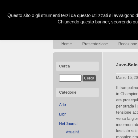
Questo sito o gli strumenti terzi da questo utilizzati si avvalgono d
Chiudendo questo banner, scorrendo ques
Home
Presentazione
Redazione
Juve-Bolo
Cerca
Marzo 15, 2
Il trampolin
Categorie
in Champions
era prosegui
Arte
per strada i
tensione acc
Libri
verso la glor
Net Journal
insormontabi
lasciato sol
Attualità
mosaico rima