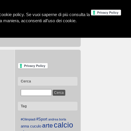
la cookie policy. Se vuoi saperne di più consulta la
 maniera, acconsenti all’uso dei cookie.
Cerca
Tag
#Sport
#Olimpiadi
andrea borla
calcio
arte
anna cuculo