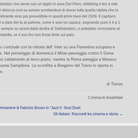
midzic che serve con un taglio in area Del Piero, dribbling e tiro a rete
 Si sblocca così su azione scrollandosi di dosso tutta quella rabbia che lo
lmente reso più prevedibile in questi primi mesi del 2009. Il capitano
 a dare del tu al pallone, come è solo lui capace, segnando pure il 4 a 1
 , sempre su assist dalla destra di Salihamidzic, e potrebbe concludere al
ipletta, se il suo tiro non fosse finito sul palo.
si conclude con la vittoria dell’ Inter su una Fiorentina sciupona e
a. Nel pomeriggio di domenica il Milan passeggia contro il Siena
i saldamente al terzo posto, mentre la Roma pareggia a Marassi
uona Sampdoria. La sconfitta a Bergamo del Torino lo riporta in
e.
di Tomas
su
Commenti disabilitati
Juve-
mariere & Fabrizio Bosso in “Jazz’n’ Soul Duet
Bologna
Gli italiani. Racconti tra cinema e storia
→
4-
1:
Rabbia
e