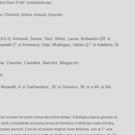
 Del Piero
7
(46’ st Immobile
sv
).
e: Chimenti, Zebina, Ariaudo, Esposito.
(4-5-1): Antonioli; Zenoni, Terzi, Britos, Lanna; Borbardini (29’ st
tarelli (7’ st Amoroso), Volpi, Mudingayi, Valiani (17’ st Adailton); Di
ne: Colombo, Castellini, Marchini, Mingazzini.
ic.
t Mutarelli, 4’ st Salihamidzic, 26’ st Giovinco, 30’ st e 44’ st Del
co incisivi nei primi minuti del primo tempo. Il Bologna lascia giocare la
però, nonostante la buona prova di Giovinco e Molinaro sulla sinistra,
creare pericoli. Così le occasioni migliori sono felsinee, con al 7° una