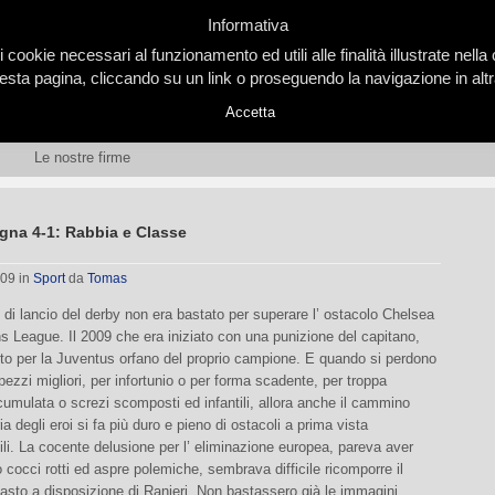
Informativa
i cookie necessari al funzionamento ed utili alle finalità illustrate nel
ta pagina, cliccando su un link o proseguendo la navigazione in altra
Accetta
Le nostre firme
gna 4-1: Rabbia e Classe
009
in
Sport
da
Tomas
o di lancio del derby non era bastato per superare l’ ostacolo Chelsea
 League. Il 2009 che era iniziato con una punizione del capitano,
to per la Juventus orfano del proprio campione. E quando si perdono
 pezzi migliori, per infortunio o per forma scadente, per troppa
umulata o screzi scomposti ed infantili, allora anche il cammino
ia degli eroi si fa più duro e pieno di ostacoli a prima vista
li. La cocente delusione per l’ eliminazione europea, pareva aver
o cocci rotti ed aspre polemiche, sembrava difficile ricomporre il
sto a disposizione di Ranieri. Non bastassero già le immagini