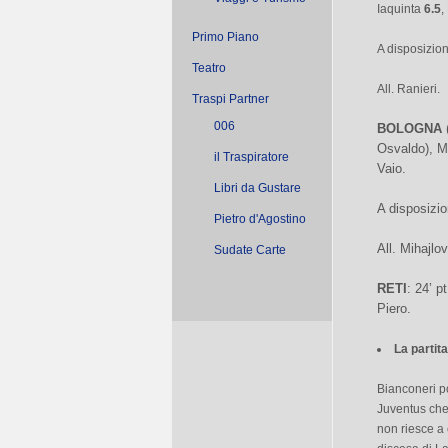
Iaquinta
6.5
,
Primo Piano
A disposizion
Teatro
All. Ranieri.
Traspi Partner
006
BOLOGNA
Osvaldo), Mu
il Traspiratore
Vaio.
Libri da Gustare
A disposizio
Pietro d'Agostino
All. Mihajlov
Sudate Carte
RETI
: 24’ p
Piero.
La partita
Bianconeri po
Juventus che 
non riesce a 