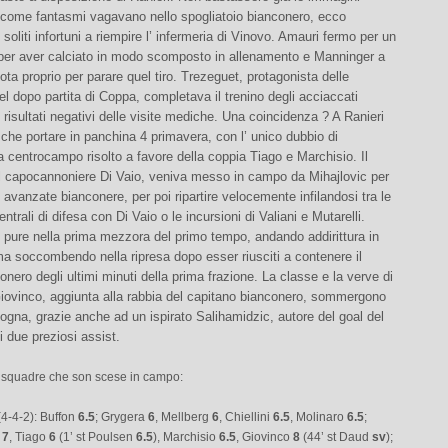
come fantasmi vagavano nello spogliatoio bianconero, ecco
 soliti infortuni a riempire l’ infermeria di Vinovo. Amauri fermo per un
per aver calciato in modo scomposto in allenamento e Manninger a
uota proprio per parare quel tiro. Trezeguet, protagonista delle
l dopo partita di Coppa, completava il trenino degli acciaccati
 risultati negativi delle visite mediche. Una coincidenza ? A Ranieri
che portare in panchina 4 primavera, con l’ unico dubbio di
 centrocampo risolto a favore della coppia Tiago e Marchisio. Il
l capocannoniere Di Vaio, veniva messo in campo da Mihajlovic per
 avanzate bianconere, per poi ripartire velocemente infilandosi tra le
ntrali di difesa con Di Vaio o le incursioni di Valiani e Mutarelli.
 pure nella prima mezzora del primo tempo, andando addirittura in
a soccombendo nella ripresa dopo esser riusciti a contenere il
conero degli ultimi minuti della prima frazione. La classe e la verve di
iovinco, aggiunta alla rabbia del capitano bianconero, sommergono
ologna, grazie anche ad un ispirato Salihamidzic, autore del goal del
i due preziosi assist.
 squadre che son scese in campo:
(4-4-2): Buffon
6.5
; Grygera
6
, Mellberg
6
, Chiellini
6.5
, Molinaro
6.5
;
7
, Tiago
6
(1’ st Poulsen
6.5
), Marchisio
6.5
, Giovinco
8
(44’ st Daud
sv
);