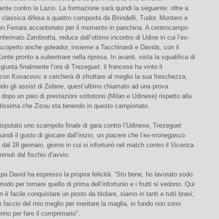
nte contro la Lazio. La formazione sarà quindi la seguente: oltre a
 classica difesa a quattro composta da Birindelli, Tudor, Montero e
on Ferrara accantonato per il momento in panchina. A centrocampo
nfermato Zambrotta, reduce dall’ottimo incontro di Udine in cui l’ex-
scoperto anche goleador, insieme a Tacchinardi e Davids, con il
onte pronto a subentrare nella ripresa. In avanti, vista la squalifica di
giunta finalmente l’ora di Trezeguet: il francese ha vinto il
 con Kovacevic e cercherà di sfruttare al meglio la sua freschezza,
do gli assist di Zidane, quest’ultimo chiamato ad una prova
dopo un paio di prestazioni sottotono (Milan e Udinese) rispetto alla
tissima che Zizou sta tenendo in questo campionato.
sputato uno scampolo finale di gara contro l’Udinese, Trezeguet
uindi il gusto di giocare dall’inizio, un piacere che l’ex-monegasco
dal 28 gennaio, giorno in cui si infortunò nel match contro il Vicenza
inuti dal fischio d’avvio.
pa David ha espresso la propria felicità: “Sto bene, ho lavorato sodo
iodo per tornare quello di prima dell’infortunio e i frutti si vedono. Qui
 è facile conquistare un posto da titolare, siamo in tanti e tutti bravi;
faccio del mio meglio per meritare la maglia, in fondo non sono
rino per fare il comprimario”.