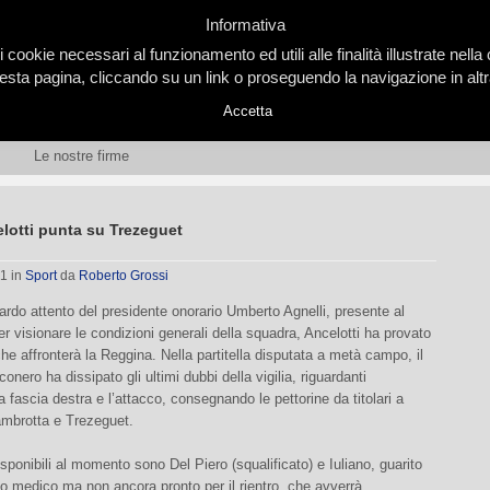
Informativa
i cookie necessari al funzionamento ed utili alle finalità illustrate nel
ta pagina, cliccando su un link o proseguendo la navigazione in altra
Accetta
Le nostre firme
lotti punta su Trezeguet
01
in
Sport
da
Roberto Grossi
ardo attento del presidente onorario Umberto Agnelli, presente al
 visionare le condizioni generali della squadra, Ancelotti ha provato
 che affronterà la Reggina. Nella partitella disputata a metà campo, il
onero ha dissipato gli ultimi dubbi della vigilia, riguardanti
la fascia destra e l’attacco, consegnando le pettorine da titolari a
Zambrotta e Trezeguet.
disponibili al momento sono Del Piero (squalificato) e Iuliano, guarito
filo medico ma non ancora pronto per il rientro, che avverrà