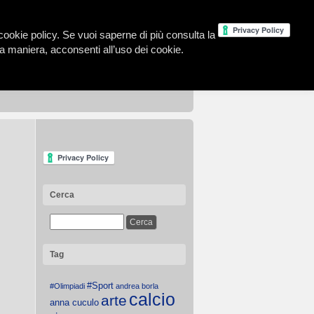
la cookie policy. Se vuoi saperne di più consulta la
 maniera, acconsenti all’uso dei cookie.
Cerca
Tag
#Sport
#Olimpiadi
andrea borla
calcio
arte
anna cuculo