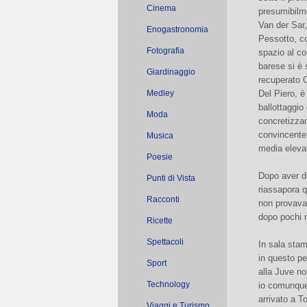
Cinema
presumibilme
Van der Sar,
Enogastronomia
Pessotto, c
Fotografia
spazio al co
barese si è 
Giardinaggio
recuperato C
Medley
Del Piero, è 
ballottaggio
Moda
concretizzan
convincente 
Musica
media eleva
Poesie
Dopo aver di
Punti di Vista
riassapora q
Racconti
non provava 
dopo pochi m
Ricette
Spettacoli
In sala stam
in questo per
Sport
alla Juve non
Technology
io comunque 
arrivato a To
Viaggi e Turismo