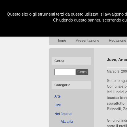
Questo sito o gli strumenti terzi da questo utilizzati si avvalgono d
Chiudendo questo banner, scorrendo ques
Home
Presentazione
Redazione
Juve, Ance
Cerca
Marzo 9, 20
Sotto lo sgu
Categorie
Comunale per
ieri l’undici
Arte
tecnico bianc
soprattutto 
Libri
Birindelli, 
Net Journal
Gli unici in
Attualità
sotto il pro