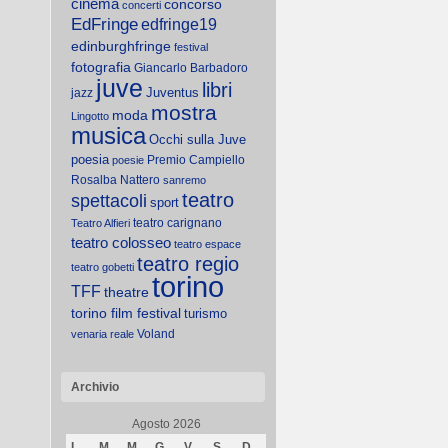
cinema
concorso
concerti
EdFringe
edfringe19
edinburghfringe
festival
fotografia
Giancarlo Barbadoro
juve
libri
Juventus
jazz
mostra
moda
Lingotto
musica
Occhi sulla Juve
poesia
Premio Campiello
poesie
Rosalba Nattero
sanremo
teatro
spettacoli
sport
teatro carignano
Teatro Alfieri
teatro colosseo
teatro espace
teatro regio
teatro gobetti
torino
TFF
theatre
torino film festival
turismo
Voland
venaria reale
Archivio
Agosto 2026
L
M
M
G
V
S
D