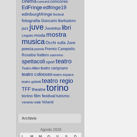
cinema
concorso
concerti
EdFringe
edfringe19
edinburghfringe
festival
fotografia
Giancarlo Barbadoro
juve
libri
Juventus
jazz
mostra
moda
Lingotto
musica
Occhi sulla Juve
poesia
Premio Campiello
poesie
Rosalba Nattero
sanremo
teatro
spettacoli
sport
teatro carignano
Teatro Alfieri
teatro colosseo
teatro espace
teatro regio
teatro gobetti
torino
TFF
theatre
torino film festival
turismo
Voland
venaria reale
Archivio
Agosto 2026
L
M
M
G
V
S
D