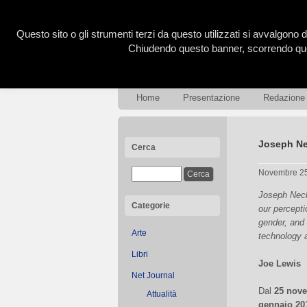
Questo sito o gli strumenti terzi da questo utilizzati si avvalgono d
Chiudendo questo banner, scorrendo ques
Home
Presentazione
Redazione
Joseph Ne
Cerca
Novembre 2
Joseph Nechv
Categorie
our percepti
gender, and 
Arte
technology 
Libri
Joe Lewis
Net Journal
Dal
25 nov
Attualità
gennaio 20