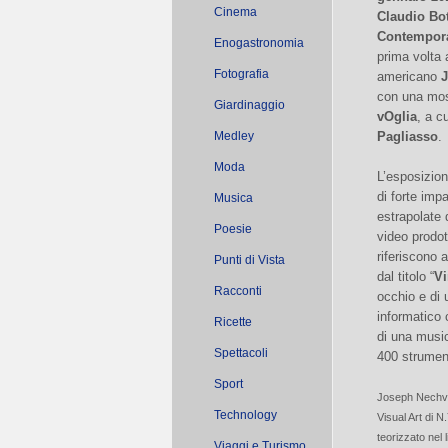
Cinema
Claudio Bot
Contempor
Enogastronomia
prima volta a
Fotografia
americano
J
con una most
Giardinaggio
vOglia
, a c
Medley
Pagliasso
.
Moda
L’esposizion
di forte imp
Musica
estrapolate 
Poesie
video prodott
riferiscono 
Punti di Vista
dal titolo “
Vi
Racconti
occhio e di 
informatico 
Ricette
di una music
Spettacoli
400 strumen
Sport
Joseph Nechvat
Technology
Visual Art di N
teorizzato nel
Viaggi e Turismo