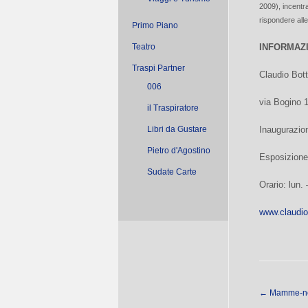
2009), incentra
rispondere alle
Primo Piano
Teatro
INFORMAZ
Traspi Partner
Claudio Bot
006
via Bogino 
il Traspiratore
Libri da Gustare
Inaugurazio
Pietro d'Agostino
Esposizione
Sudate Carte
Orario: lun.
www.claudio
←
Mamme-n