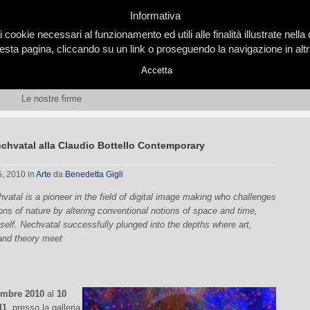
Informativa
i cookie necessari al funzionamento ed utili alle finalità illustrate nel
ta pagina, cliccando su un link o proseguendo la navigazione in altra
Accetta
Le nostre firme
chvatal alla Claudio Bottello Contemporary
5, 2010
in
Arte
da
Benedetta Gigli
atal is a pioneer in the field of digital image making who challenges
ons of nature by altering conventional notions of space and time,
self. Nechvatal successfully plunged into the depths where art,
and theory meet
embre 2010
al
10
11
, presso la galleria