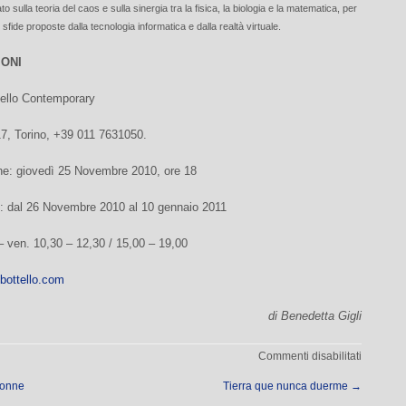
to sulla teoria del caos e sulla sinergia tra la fisica, la biologia e la matematica, per
 sfide proposte dalla tecnologia informatica e dalla realtà virtuale.
IONI
tello Contemporary
17, Torino, +39 011 7631050.
ne: giovedì 25 Novembre 2010, ore 18
: dal 26 Novembre 2010 al 10 gennaio 2011
 – ven. 10,30 – 12,30 / 15,00 – 19,00
bottello.com
di Benedetta Gigli
su
Commenti disabilitati
Joseph
onne
Tierra que nunca duerme
→
Nechvata