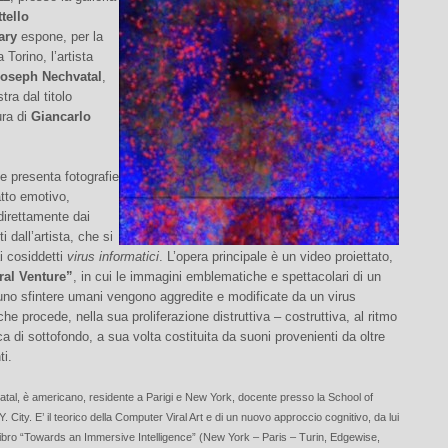
tello
ary
espone, per la
 Torino, l’artista
oseph Nechvatal
,
ra dal titolo
ura di
Giancarlo
e presenta fotografie
atto emotivo,
direttamente dai
i dall’artista, che si
ai cosiddetti
virus informatici
. L’opera principale è un video proiettato,
ral Venture”
, in cui le immagini emblematiche e spettacolari di un
uno sfintere umani vengono aggredite e modificate da un virus
che procede, nella sua proliferazione distruttiva – costruttiva, al ritmo
a di sottofondo, a sua volta costituita da suoni provenienti da oltre
ti.
al, è americano, residente a Parigi e New York, docente presso la School of
.Y. City. E’ il teorico della Computer Viral Art e di un nuovo approccio cognitivo, da lui
 libro “Towards an Immersive Intelligence” (New York – Paris – Turin, Edgewise,