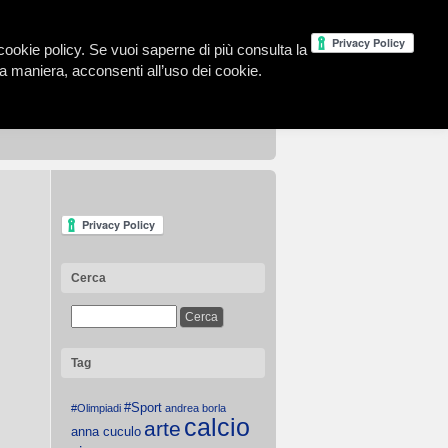
la cookie policy. Se vuoi saperne di più consulta la
 maniera, acconsenti all’uso dei cookie.
Cerca
Tag
#Sport
#Olimpiadi
andrea borla
calcio
arte
anna cuculo