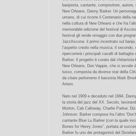
banjoista, cantante, compositore, autore, 
New Orleans, Danny Barker. Un personaggi
umano, di cui ricorre il Centenario della n
nella cultura di New Orleans e che fra l’al
memorabile edizione del festival di Ascon
festival gli rende omaggio con due program
JazzAscona: il primo incentrato sul banjo, 
l’aspetto creolo nella musica; il secondo, 
ripercorrerà i principali cavalli di battagli
Barker. Il progetto è curato dal chitarrista
New Orleans, Don Vappie, che si avvale de
lusso, composta da diverse star della Città 
da citare perlomeno il bassista Mark Broo
Artero.
Nato nel 1909 e deceduto nel 1994, Danny
la storia del jazz del XX. Secolo, lavoran
Morton, Cab Calloway, Charlie Parker, Di
Johnson. Barker compose fra l’altro “Don’
cantante Blue Lu Barker (con la quale inci
Bones for Henry Jones”, portata al succes
Barker fu uno dei protagonisti del Dixieland