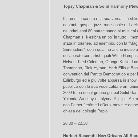
Topsy Chapman & Solid Harmony (New
Il suo stile canoro e la sua versatilità stil
cantante gospel, jazz tradizionale e dixie
nei primi anni 80 partecipando al musical
Chapman si è esibita un po’ in tutto il m
stata in tournée, ad esempio, con la “Mag
Serenaders”, con i quali ha anche inciso a
collaborato con artisti quali Willie Humphr
Nelson, Fred Coleman, Orange Kellin, La
Thompson, Dick Hyman, Herb Ellis e Bob 
convention del Partito Democratico e per l
Edinburgo ed è più volte apparsa in show 
pubblico con la sua voce calda e armonios
2009 torna con il gruppo gospel Solid Harm
Yolanda Windsay e Jolynda Phillips. Anime
con Father Jerôme LeDoux previste domen
chiesa del collegio Papio.
20.00 – 22.30
Norbert Susemihl New Orleans All Stars