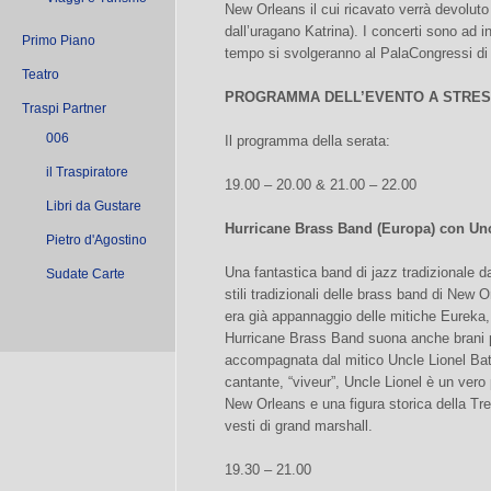
New Orleans il cui ricavato verrà devolut
dall’uragano Katrina). I concerti sono ad i
Primo Piano
tempo si svolgeranno al PalaCongressi di
Teatro
PROGRAMMA DELL’EVENTO A STRE
Traspi Partner
006
Il programma della serata:
il Traspiratore
19.00 – 20.00 & 21.00 – 22.00
Libri da Gustare
Hurricane Brass Band (Europa) con Unc
Pietro d'Agostino
Una fantastica band di jazz tradizionale d
Sudate Carte
stili tradizionali delle brass band di New 
era già appannaggio delle mitiche Eurek
Hurricane Brass Band suona anche brani p
accompagnata dal mitico Uncle Lionel Bat
cantante, “viveur”, Uncle Lionel è un ver
New Orleans e una figura storica della T
vesti di grand marshall.
19.30 – 21.00