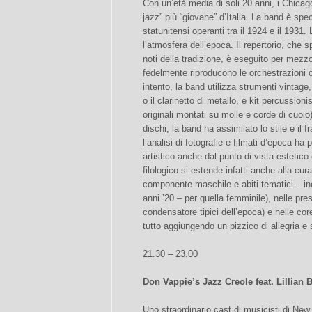
Con un’età media di soli 20 anni, i Chica
jazz” più “giovane” d’Italia. La band è spec
statunitensi operanti tra il 1924 e il 1931. L’
l’atmosfera dell’epoca. Il repertorio, che sp
noti della tradizione, è eseguito per mezzo
fedelmente riproducono le orchestrazioni or
intento, la band utilizza strumenti vintage,
o il clarinetto di metallo, e kit percussion
originali montati su molle e corde di cuoio
dischi, la band ha assimilato lo stile e il 
l’analisi di fotografie e filmati d’epoca ha
artistico anche dal punto di vista estetico
filologico si estende infatti anche alla cur
componente maschile e abiti tematici – inc
anni ’20 – per quella femminile), nelle pre
condensatore tipici dell’epoca) e nelle core
tutto aggiungendo un pizzico di allegria e
21.30 – 23.00
Don Vappie’s Jazz Creole feat. Lillian 
Uno straordinario cast di musicisti di New