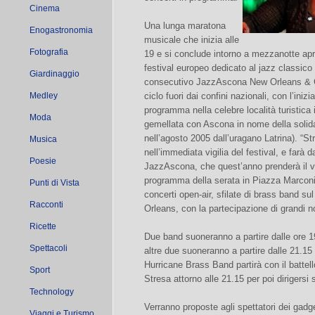
Cinema
Una lunga maratona
Enogastronomia
musicale che inizia alle
Fotografia
19 e si conclude intorno a mezzanotte apre
festival europeo dedicato al jazz classico 
Giardinaggio
consecutivo JazzAscona New Orleans & C
Medley
ciclo fuori dai confini nazionali, con l’iniz
programma nella celebre località turistica
Moda
gemellata con Ascona in nome della solida
nell’agosto 2005 dall’uragano Latrina). “S
Musica
nell’immediata vigilia del festival, e farà 
Poesie
JazzAscona, che quest’anno prenderà il vi
programma della serata in Piazza Marcon
Punti di Vista
concerti open-air, sfilate di brass band su
Racconti
Orleans, con la partecipazione di grandi 
Ricette
Due band suoneranno a partire dalle ore 19
Spettacoli
altre due suoneranno a partire dalle 21.15
Hurricane Brass Band partirà con il battel
Sport
Stresa attorno alle 21.15 per poi dirigersi 
Technology
Verranno proposte agli spettatori dei gadge
Viaggi e Turismo