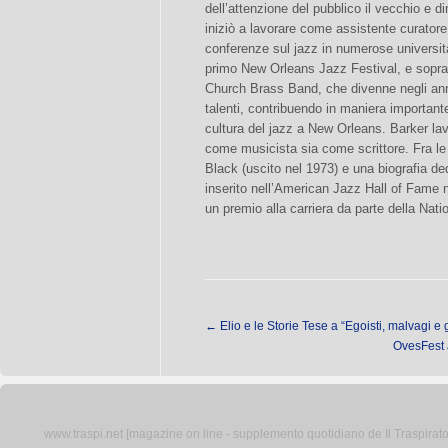
dell’attenzione del pubblico il vecchio e d
iniziò a lavorare come assistente curato
conferenze sul jazz in numerose università
primo New Orleans Jazz Festival, e sopratt
Church Brass Band, che divenne negli anni
talenti, contribuendo in maniera importan
cultura del jazz a New Orleans. Barker l
come musicista sia come scrittore. Fra le
Black (uscito nel 1973) e una biografia d
inserito nell’American Jazz Hall of Fame
un premio alla carriera da parte della Na
←
Elio e le Storie Tese a “Egoisti, malvagi e
OvesFest a
www.traspi.net [magazine on line - supplemento quotidiano de Il Traspiratore 