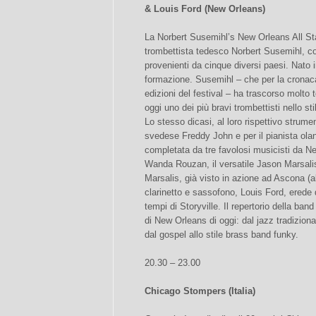
& Louis Ford (New Orleans)
La Norbert Susemihl’s New Orleans All St
trombettista tedesco Norbert Susemihl, co
provenienti da cinque diversi paesi. Nato
formazione. Susemihl – che per la cronaca
edizioni del festival – ha trascorso molt
oggi uno dei più bravi trombettisti nello st
Lo stesso dicasi, al loro rispettivo strume
svedese Freddy John e per il pianista ol
completata da tre favolosi musicisti da N
Wanda Rouzan, il versatile Jason Marsalis al
Marsalis, già visto in azione ad Ascona (al
clarinetto e sassofono, Louis Ford, erede 
tempi di Storyville. Il repertorio della ban
di New Orleans di oggi: dal jazz tradiziona
dal gospel allo stile brass band funky.
20.30 – 23.00
Chicago Stompers (Italia)