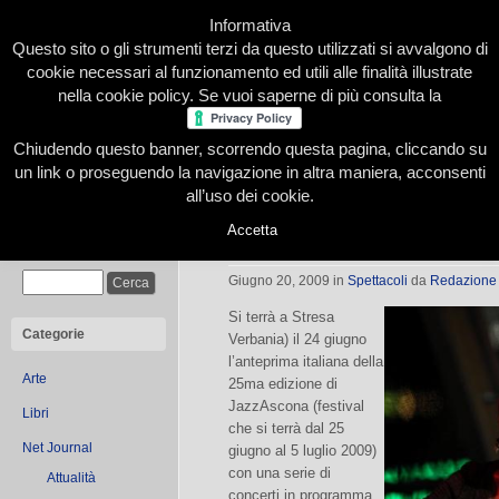
Informativa
Questo sito o gli strumenti terzi da questo utilizzati si avvalgono di
cookie necessari al funzionamento ed utili alle finalità illustrate
nella cookie policy. Se vuoi saperne di più consulta la
Chiudendo questo banner, scorrendo questa pagina, cliccando su
Home
Presentazione
Redazione
Le nostre firme
un link o proseguendo la navigazione in altra maniera, acconsenti
all’uso dei cookie.
Accetta
JazzAscona festeggia 25 anni a Str
Cerca
Giugno 20, 2009
in
Spettacoli
da
Redazione
Si terrà a Stresa
Categorie
Verbania) il 24 giugno
l’anteprima italiana della
Arte
25ma edizione di
JazzAscona (festival
Libri
che si terrà dal 25
Net Journal
giugno al 5 luglio 2009)
con una serie di
Attualità
concerti in programma.