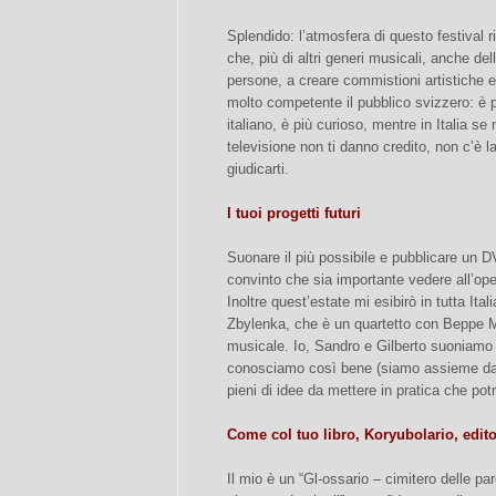
Splendido: l’atmosfera di questo festival r
che, più di altri generi musicali, anche de
persone, a creare commistioni artistiche e
molto competente il pubblico svizzero: è p
italiano, è più curioso, mentre in Italia se
televisione non ti danno credito, non c’è la
giudicarti.
I tuoi progetti futuri
Suonare il più possibile e pubblicare un D
convinto che sia importante vedere all’ope
Inoltre quest’estate mi esibirò in tutta Ital
Zbylenka, che è un quartetto con Beppe M
musicale. Io, Sandro e Gilberto suoniamo 
conosciamo così bene (siamo assieme da o
pieni di idee da mettere in pratica che po
Come col tuo libro, Koryubolario, edi
Il mio è un “Gl-ossario – cimitero delle par