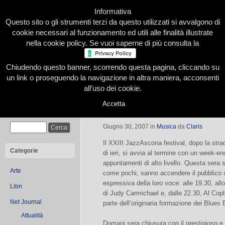
Informativa
Questo sito o gli strumenti terzi da questo utilizzati si avvalgono di
cookie necessari al funzionamento ed utili alle finalità illustrate
nella cookie policy. Se vuoi saperne di più consulta la
Chiudendo questo banner, scorrendo questa pagina, cliccando su
Home
Presentazione
Redazione
Le nostre firme
un link o proseguendo la navigazione in altra maniera, acconsenti
all’uso dei cookie.
Accetta
Jazz, musica altamente riciclabile
Cerca
Giugno 30, 2007
in
Musica
da
Claris
Il XXIII JazzAscona festival, dopo la str
Categorie
di ieri, si avvia al termine con un week-e
appuntamenti di alto livello. Questa sera s
Arte
come pochi, sanno accendere il pubblico c
espressiva della loro voce: alle 19.30, allo
Libri
di Judy Carmichael e, dalle 22.30, Al Co
Net Journal
parte dell’originaria formazione dei Blues
Attualità
Domani sera chiusura con il prestigioso e