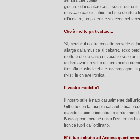
sembra che voglia
giocare ed incantare con i suoni, come io c
musica e parole. Infine, nel suo sbattere 
all’indietro, un po’ come succede nel repe
Che è molto particolare…
Sì, perché il nostro progetto prevede di fa
allarga dalla musica al cabaret, ecco perc
motto è che le canzoni vecchie sono un ma
andare avanti a volte occorre anche correr
filosofia musicale che ci accompagna: la p
rivisti in chiave ironica!
Il vostro modello?
Il nostro stile è nato casualmente dall’unio
Gilberto con la mia più cabarettistica e qu
quando ci siamo incontrati è stata immedia
Buscaglione, perché univa l’essere un br
ironica fuori dall’ordinario.
E’ il tuo debutto ad Ascona quest’anno