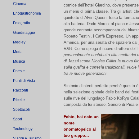
Cinema
cornice dell’hotel Giardino, dove presenz
un menù di prima classe. Tra gli artisti ch
Enogastronomia
quintetto di Alvin Queen, forse la formazi
Fotografia
alla batteria, Dado Moroni al piano e Jess
grande cantante accompagnata dai bluesman 
Giardinaggio
Roberto Testini, i Caffè Espresso. Un app
Medley
America, per una serata che spazierà dal j
R&B. Come spiega il nuovo direttore dell’h
Moda
personalmente contribuito alla scelta dei m
di JazzAscona Nicolas Gilliet la nuova filo
Musica
sulla qualità e cortesia tradizionali, vuol
Poesie
tra le nuove generazioni
.
Punti di Vista
Sintonia d’intenti perfetta perché questa è
Racconti
nella selezione globale delle band del fest
sulle rive del lungolago Fabio KoRyu Calabr
Ricette
composta da lui stesso, Sandro di Pisa e 
Spettacoli
Fabio, hai dato un
Sport
nome
Technology
onomatopeico al
tuo gruppo…
Viaggi e Turismo