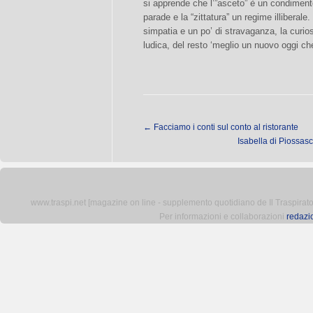
si apprende che l’”asceto” è un condiment
parade e la “zittatura” un regime illibera
simpatia e un po’ di stravaganza, la curios
ludica, del resto ‘meglio un nuovo oggi ch
←
Facciamo i conti sul conto al ristorante
Isabella di Piossas
www.traspi.net [magazine on line - supplemento quotidiano de Il Traspiratore 
Per informazioni e collaborazioni
redazi