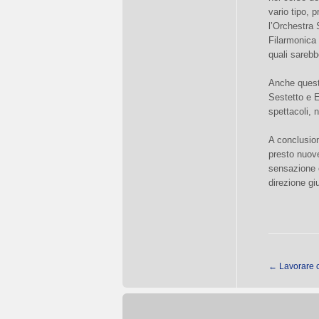
vario tipo, 
l’Orchestra 
Filarmonica 
quali sarebb
Anche quest’
Sestetto e E
spettacoli, 
A conclusion
presto nuove
sensazione c
direzione g
←
Lavorare 