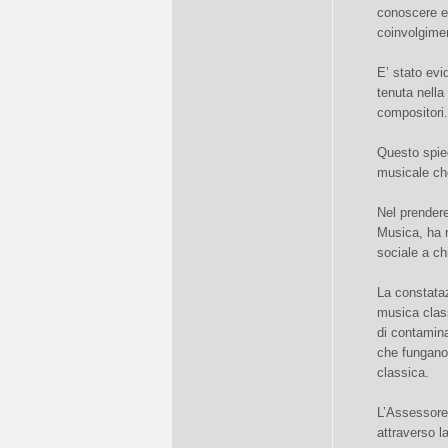
conoscere e 
coinvolgimen
E’ stato evi
tenuta nella
compositori.
Questo spiega
musicale che
Nel prender
Musica, ha r
sociale a ch
La constataz
musica class
di contaminaz
che fungano 
classica.
L’Assessore 
attraverso l