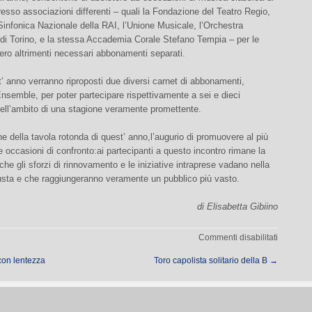
presso associazioni differenti – quali la Fondazione del Teatro Regio,
Sinfonica Nazionale della RAI, l’Unione Musicale, l’Orchestra
di Torino, e la stessa Accademia Corale Stefano Tempia – per le
ero altrimenti necessari abbonamenti separati.
 anno verranno riproposti due diversi carnet di abbonamenti,
nsemble, per poter partecipare rispettivamente a sei e dieci
nell’ambito di una stagione veramente promettente.
e della tavola rotonda di quest’ anno,l’augurio di promuovere al più
 occasioni di confronto:ai partecipanti a questo incontro rimane la
he gli sforzi di rinnovamento e le iniziative intraprese vadano nella
iusta e che raggiungeranno veramente un pubblico più vasto.
di Elisabetta Gibiino
su
Commenti disabilitati
IV
con lentezza
Toro capolista solitario della B
→
Tavola
rotonda
della
Stefano