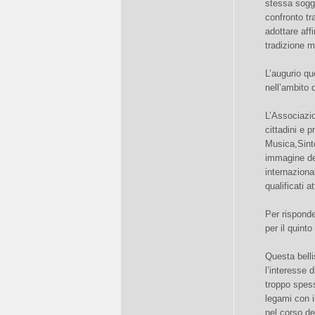
stessa sogg
confronto tr
adottare affi
tradizione m
L’augurio qu
nell’ambito
L’Associazi
cittadini e 
Musica,Sinto
immagine del
internaziona
qualificati 
Per risponde
per il quint
Questa belli
l’interesse 
troppo spess
legami con i
nel corso de