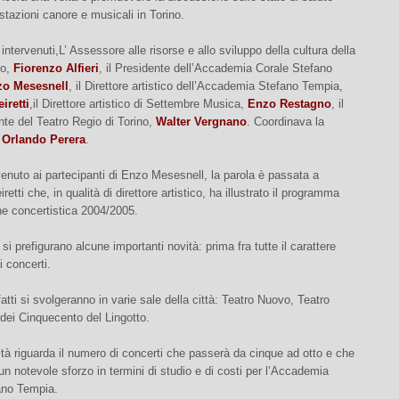
stazioni canore e musicali in Torino.
i intervenuti,L’ Assessore alle risorse e allo sviluppo della cultura della
no,
Fiorenzo Alfieri
, il Presidente dell’Accademia Corale Stefano
o Mesesnell
, il Direttore artistico dell’Accademia Stefano Tempia,
iretti
,il Direttore artistico di Settembre Musica,
Enzo Restagno
, il
te del Teatro Regio di Torino,
Walter Vergnano
. Coordinava la
e
Orlando Perera
.
enuto ai partecipanti di Enzo Mesesnell, la parola è passata a
tti che, in qualità di direttore artistico, ha illustrato il programma
ne concertistica 2004/2005.
si prefigurano alcune importanti novità: prima fra tutte il carattere
i concerti.
fatti si svolgeranno in varie sale della città: Teatro Nuovo, Teatro
dei Cinquecento del Lingotto.
ità riguarda il numero di concerti che passerà da cinque ad otto e che
n notevole sforzo in termini di studio e di costi per l’Accademia
ano Tempia.