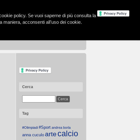
la cookie policy. Se vuoi saperne di più consulta la
 maniera, acconsenti all’uso dei cookie.
Cerca
Tag
#Sport
#Olimpiadi
andrea borla
calcio
arte
anna cuculo