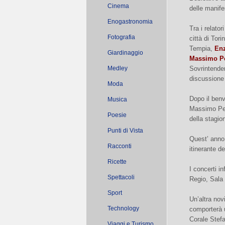
Cinema
delle manife
Enogastronomia
Tra i relator
Fotografia
città di Tori
Tempia,
Enz
Giardinaggio
Massimo Pe
Medley
Sovrintenden
discussion
Moda
Dopo il benv
Musica
Massimo Peire
Poesie
della stagio
Punti di Vista
Quest’ anno 
Racconti
itinerante de
Ricette
I concerti in
Spettacoli
Regio, Sala 
Sport
Un’altra nov
Technology
comporterà u
Corale Stef
Viaggi e Turismo