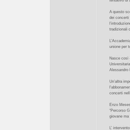
tentativo di 
A questo sco
dei concerti
l’introduzio
tradizionali 
L’Accademia 
unione per tu
Nasce così d
Universitari
Alessandro 
Un’altra imp
l’abbonamen
concerti nel
Enzo Mesesn
“Percorso Gi
giovane ma 
L’ intervent