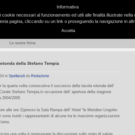
Informativa
i cookie necessari al funzionamento ed utili alle finalità illustrate nel
ta pagina, cliccando su un link o proseguendo la navigazione in altra
Accetta
Le nostre firme
rotonda della Stefano Tempia
004
in
Spettacoli
da
Redazione
er la quarta volta consecutiva il successo della tavola rotonda dell’
orale Stefano Tempia,in occasione dell’ apertura della stagione
ca 2004/2005
bre alle ore 11presso la Sala Rampa dell’ Hotel “le Meridien Lingotto
i sono riuniti i rappresentanti di alcune tra le massime organizzazioni
Torino.
ancora una volta è promuovere la discussione sullo stato di salute