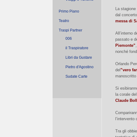
La stagione 
Primo Piano
dal concerto
Teatro
messa di Sa
Traspi Partner
All’interno 
006
passato e de
Piemonte”
il Traspiratore
nonché fond
Libri da Gustare
Orlando Pere
Pietro d'Agostino
del
”vero fa
manoscritto 
Sudate Carte
Si esibiranno
la corale de
Claude Boll
Compariranno
l’intervento 
Tra gli obbi