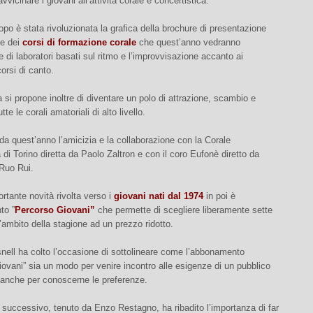
avvicinare i giovani all’attività corale e concertistica.
po è stata rivoluzionata la grafica della brochure di presentazione
 e dei
corsi di formazione corale
che quest’anno vedranno
ne di laboratori basati sul ritmo e l’improvvisazione accanto ai
corsi di canto.
si propone inoltre di diventare un polo di attrazione, scambio e
tte le corali amatoriali di alto livello.
a quest’anno l’amicizia e la collaborazione con la Corale
a di Torino diretta da Paolo Zaltron e con il coro Eufonè diretto da
Ruo Rui.
ortante novità rivolta verso i
giovani nati dal 1974
in poi è
to ”
Percorso Giovani”
che permette di scegliere liberamente sette
l’ambito della stagione ad un prezzo ridotto.
ell ha colto l’occasione di sottolineare come l’abbonamento
ovani” sia un modo per venire incontro alle esigenze di un pubblico
anche per conoscerne le preferenze.
o successivo, tenuto da Enzo Restagno, ha ribadito l’importanza di far