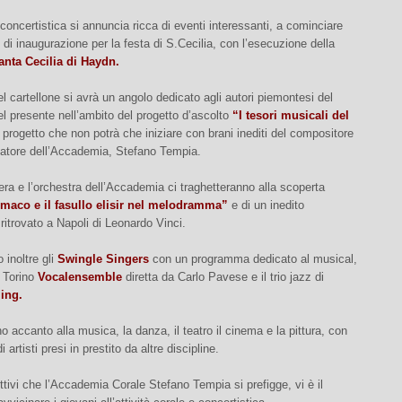
concertistica si annuncia ricca di eventi interessanti, a cominciare
 di inaugurazione per la festa di S.Cecilia, con l’esecuzione della
nta Cecilia di Haydn.
del cartellone si avrà un angolo dedicato agli autori piemontesi del
l presente nell’ambito del progetto d’ascolto
“I tesori musicali del
, progetto che non potrà che iniziare con brani inediti del compositore
atore dell’Accademia, Stefano Tempia.
ra e l’orchestra dell’Accademia ci traghetteranno alla scoperta
rmaco e il fasullo elisir nel melodramma”
e di un inedito
ritrovato a Napoli di Leonardo Vinci.
 inoltre gli
Swingle Singers
con un programma dedicato al musical,
l Torino
Vocalensemble
diretta da Carlo Pavese e il trio jazz di
ing.
 accanto alla musica, la danza, il teatro il cinema e la pittura, con
di artisti presi in prestito da altre discipline.
ettivi che l’Accademia Corale Stefano Tempia si prefigge, vi è il