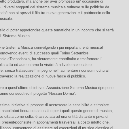
etto produttivo, ma anche per aver promosso un’ occasione di
a i diversi soggetti del sistema musicale torinese sulle politiche da
nché non si spezzi il filo tra nuove generazioni e il patrimonio della
usicale.
ello di poter approfondire queste tematiche in un incontro che si terrà
 di Sistema Musica.
one Sistema Musica coinvolgendo i più importanti enti musical
promovendo eventi di successo quali Torino Settembre
nie eTorinodanza, ha sicuramente contribuito a trasformare l’
la città ed aumentarne la visibilità a livello nazionale e
le, senza tralasciare l’ impegno nell’ aumentare i consumi culturali
attraverso la realizzazione di nuove fasce di pubblico.
re a quest’ultimo obiettivo l’Associazione Sistema Musica ripropone
o anno consecutivo il progetto “Nessun Dorma”.
ssima iniziativa si propone di accrescere la sensibilità e stimolare
di ascoltatori finora occasionali o per i quali questo genere di musica,
o citata come colta, è associata ad una entità distante e priva di
l presente:consiste in abbonamenti trasversali a costo ridotto che,
ll’anno, consentono di assistere ad esecuzioni di musica classica di