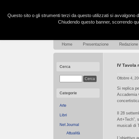
Questo sito o gli strumenti terzi da questo utilizzati si avvalgono d
Chiudendo questo banner, scorrendo ques
Home
Presentazione
Redazione
IV Tavola 
Cerca
Ottobre 4, 2
Si replica p
Categorie
Accademia C
concertisti
Arte
Il 28 settem
Libri
Art+Tech”, s
Net Journal
musicali di 
Attualità
L’obiettivo 