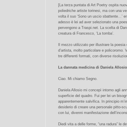
[La terza puntata di Art Poetry ospita nuo
poliedriche artiste torinesi, ma con una ve
volta il suo ‘Sono un uscio sbattente…’ er
adesso è lei ad aver selezionato una poes
pervengono a Traspi.net. La scelta di Dan
creatura di Francesco, ‘La tomba’.
Il mezzo utilizzato per illustrare la poesi
d’artista, molto particolare e policoromo.
tre differenti formati, con diverse risoluzio
La dannata medicina di Daniela Allosio
Ciao. Mi chiamo Segno.
Daniela Allosio mi concepì intorno agli ann
superficie del quadro. Fui per lei un bisog
apparentemente salvifica. In principio m’i
desiderio di creare una personale pitto-scu
con lui, divenni manifestazione dell’inconsc
Diedi vita a delle forme, “una radura” le de