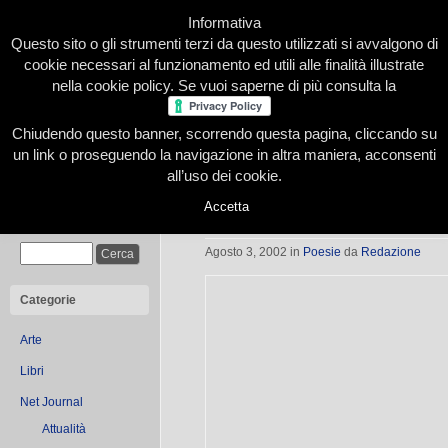
Informativa
Questo sito o gli strumenti terzi da questo utilizzati si avvalgono di
cookie necessari al funzionamento ed utili alle finalità illustrate
nella cookie policy. Se vuoi saperne di più consulta la
Chiudendo questo banner, scorrendo questa pagina, cliccando su
Home
Presentazione
Redazione
Le nostre firme
un link o proseguendo la navigazione in altra maniera, acconsenti
all’uso dei cookie.
Accetta
Istinto primordiale
Cerca
Agosto 3, 2002
in
Poesie
da
Redazione
Categorie
Arte
Libri
Net Journal
Attualità