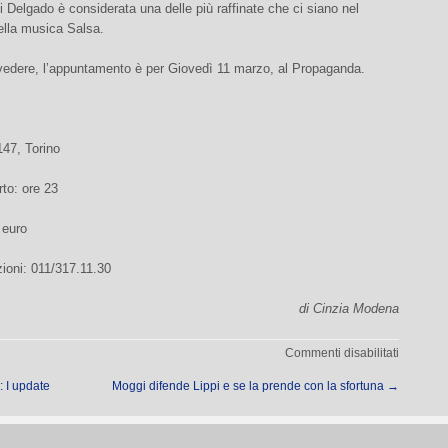
 Delgado è considerata una delle più raffinate che ci siano nel
lla musica Salsa.
 vedere, l’appuntamento è per Giovedì 11 marzo, al Propaganda.
147, Torino
rto: ore 23
 euro
ioni: 011/317.11.30
di Cinzia Modena
su
Commenti disabilitati
Issac
 I update
Moggi difende Lippi e se la prende con la sfortuna
→
Delgado
in
concerto