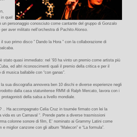
n,
 in quel
on un personaggio conosciuto come cantante del gruppo di Gonzalo
per aver militato nell’orchestra di Pachito Alonso.
1 il suo primo disco ” Dando la Hora ” con la collaborazione di
balcaba.
è stato quasi immediato: nel ’93 ha vinto un premio come artista più
uba, ed altri riconoscimenti quali il premio della critica e per il
o di musica ballabile con “con ganas”.
la sua discografia annovera ben 10 dischi e diverse esperienze negli
 Prodotto dalla casa statunitense RMM di Ralph Mercato, lavora con i
i protagonisti della salsa a livello mondiale.
e? .. Ha accompagnato Celia Cruz in tournée firmato con lei la
 vida es un Carnaval “. Prende parte a diverse trasmissioni
firma colonne sonore di film, E’ nominato ai Grammy Latini come
m e miglior canzone con gli album “Malecon” e “La formula”.