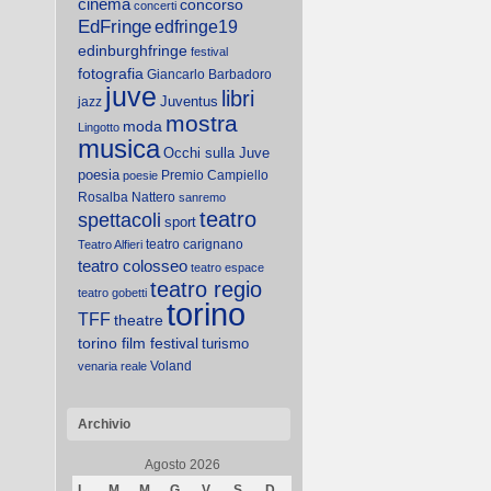
cinema
concorso
concerti
EdFringe
edfringe19
edinburghfringe
festival
fotografia
Giancarlo Barbadoro
juve
libri
Juventus
jazz
mostra
moda
Lingotto
musica
Occhi sulla Juve
poesia
Premio Campiello
poesie
Rosalba Nattero
sanremo
teatro
spettacoli
sport
teatro carignano
Teatro Alfieri
teatro colosseo
teatro espace
teatro regio
teatro gobetti
torino
TFF
theatre
torino film festival
turismo
Voland
venaria reale
Archivio
Agosto 2026
L
M
M
G
V
S
D