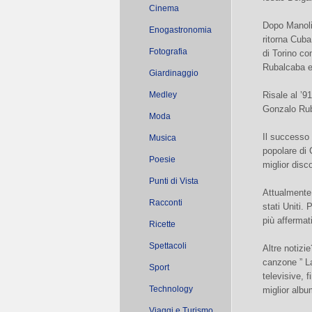
Cinema
Dopo Manoli
Enogastronomia
ritorna Cuba
Fotografia
di Torino c
Rubalcaba e 
Giardinaggio
Medley
Risale al ’9
Gonzalo Ru
Moda
Il successo 
Musica
popolare di C
Poesie
miglior disc
Punti di Vista
Attualmente 
Racconti
stati Uniti.
più affermat
Ricette
Spettacoli
Altre notizi
canzone ” La
Sport
televisive, 
Technology
miglior albu
Viaggi e Turismo