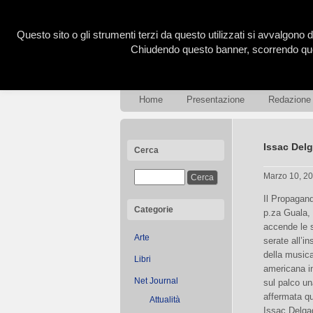
Questo sito o gli strumenti terzi da questo utilizzati si avvalgono d
Chiudendo questo banner, scorrendo ques
Home
Presentazione
Redazione
Issac Del
Cerca
Marzo 10, 2
Il Propagand
Categorie
p.za Guala, 
accende le 
Arte
serate all’i
della musica
Libri
americana i
Net Journal
sul palco un
affermata q
Attualità
Issac Delga