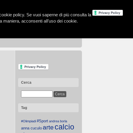
la cookie policy. Se vuoi saperne di più consulta la
 maniera, acconsenti all’uso dei cookie.
Cerca
Tag
#Sport
#Olimpiadi
andrea borla
calcio
arte
anna cuculo