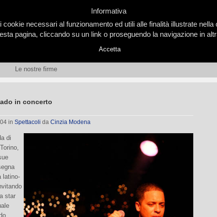
Informativa
i cookie necessari al funzionamento ed utili alle finalità illustrate nel
ta pagina, cliccando su un link o proseguendo la navigazione in altra
Accetta
Le nostre firme
gado in concerto
004
in
Spettacoli
da
Cinzia Modena
a di
Torino,
sue
nsegna
 latino-
nvitando
a star
uale
do.