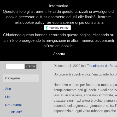
Informativa
Questo sito o gli strumenti terzi da questo utilizzati si avvalgono di
cookie necessari al funzionamento ed utili alle finalità illustrate
nella cookie policy. Se vuoi saperne di più consulta la
Chiudendo questo banner, scorrendo questa pagina, cliccando su
Home
Presentazione
Redazione
Le nostre firme
un link o proseguendo la navigazione in altra maniera, acconsenti
all’uso dei cookie.
Accetta
Io vado a letto presto
Cerca
Dicembre 11, 2002
in
il Traspiratore
da
Reda
Un giorno ti svegli e dici: “ma quanto ho d
Categorie
Non deve essere per forza una mattina par
Arte
semplicemente apri gli occhi e vedi che ha
lasciati in sospeso, sfide non affrontate, 
Libri
cazzate simili. Ed allora ti piglia la sman
Net Journal
secondo della giornata; giornate che, tra l’
esponenziale, ogni volta rubando qualche 
Attualità