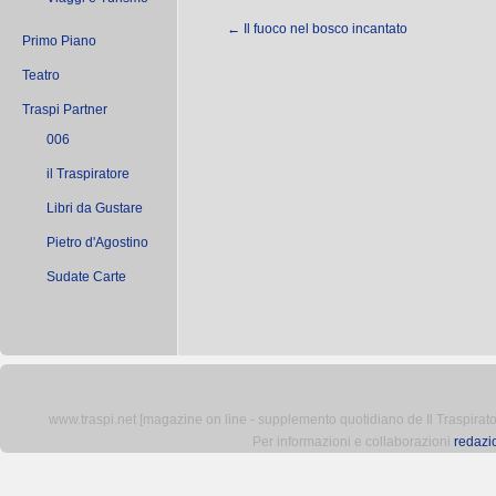
←
Il fuoco nel bosco incantato
Primo Piano
Teatro
Traspi Partner
006
il Traspiratore
Libri da Gustare
Pietro d'Agostino
Sudate Carte
www.traspi.net [magazine on line - supplemento quotidiano de Il Traspiratore 
Per informazioni e collaborazioni
redazi