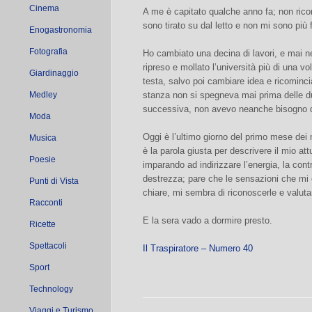
Cinema
A me è capitato qualche anno fa; non rico
sono tirato su dal letto e non mi sono più 
Enogastronomia
Fotografia
Ho cambiato una decina di lavori, e mai 
ripreso e mollato l’università più di una v
Giardinaggio
testa, salvo poi cambiare idea e ricomincia
Medley
stanza non si spegneva mai prima delle d
successiva, non avevo neanche bisogno d
Moda
Oggi è l’ultimo giorno del primo mese dei m
Musica
è la parola giusta per descrivere il mio a
Poesie
imparando ad indirizzare l’energia, la cont
destrezza; pare che le sensazioni che mi 
Punti di Vista
chiare, mi sembra di riconoscerle e valuta
Racconti
E la sera vado a dormire presto.
Ricette
Spettacoli
Il Traspiratore – Numero 40
Sport
Technology
Viaggi e Turismo