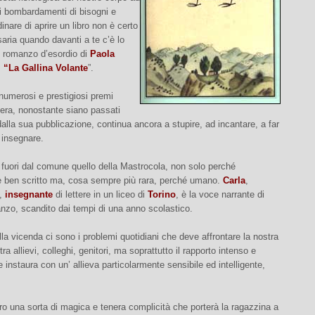
i bombardamenti di bisogni e
inare di aprire un libro non è certo
ria quando davanti a te c’è lo
o romanzo d’esordio di
Paola
 “La Gallina Volante
”.
 numerosi e prestigiosi premi
’opera, nonostante siano passati
dalla sua pubblicazione, continua ancora a stupire, ad incantare, a far
d insegnare.
 fuori dal comune quello della Mastrocola, non solo perché
 e ben scritto ma, cosa sempre più rara, perché umano.
Carla
,
i,
insegnante
di lettere in un liceo di
Torino
, è la voce narrante di
nzo, scandito dai tempi di una anno scolastico.
lla vicenda ci sono i problemi quotidiani che deve affrontare la nostra
ra allievi, colleghi, genitori, ma soprattutto il rapporto intenso e
 instaura con un’ allieva particolarmente sensibile ed intelligente,
ro una sorta di magica e tenera complicità che porterà la ragazzina a