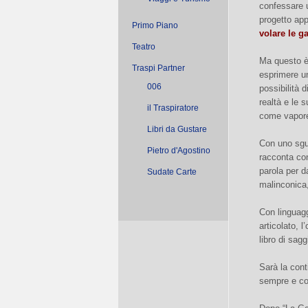
confessare u
progetto app
Primo Piano
volare le g
Teatro
Ma questo è,
Traspi Partner
esprimere u
006
possibilità 
realtà e le 
il Traspiratore
come vapore 
Libri da Gustare
Con uno sgu
Pietro d'Agostino
racconta c
parola per d
Sudate Carte
malinconica
Con linguagg
articolato, 
libro di sagg
Sarà la cont
sempre e co