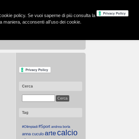
la cookie policy. Se vuoi saperne di più consulta la
 maniera, acconsenti all’uso dei cookie.
Cerca
Tag
#Sport
#Olimpiadi
andrea borla
calcio
arte
anna cuculo