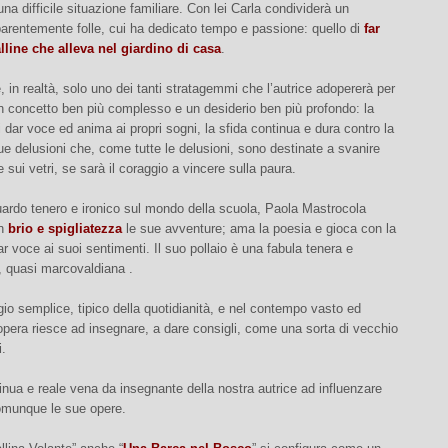
na difficile situazione familiare. Con lei Carla condividerà un
arentemente folle, cui ha dedicato tempo e passione: quello di
far
alline che alleva nel giardino di casa
.
 in realtà, solo uno dei tanti stratagemmi che l’autrice adopererà per
n concetto ben più complesso e un desiderio ben più profondo: la
di dar voce ed anima ai propri sogni, la sfida continua e dura contro la
sue delusioni che, come tutte le delusioni, sono destinate a svanire
sui vetri, se sarà il coraggio a vincere sulla paura.
ardo tenero e ironico sul mondo della scuola, Paola Mastrocola
on
brio e spigliatezza
le sue avventure; ama la poesia e gioca con la
ar voce ai suoi sentimenti. Il suo pollaio è una fabula tenera e
, quasi marcovaldiana .
io semplice, tipico della quotidianità, e nel contempo vasto ed
l’opera riesce ad insegnare, a dare consigli, come una sorta di vecchio
i.
inua e reale vena da insegnante della nostra autrice ad influenzare
munque le sue opere.