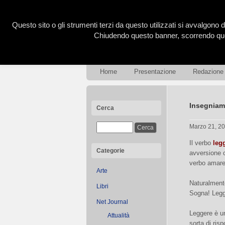
Questo sito o gli strumenti terzi da questo utilizzati si avvalgono d
Chiudendo questo banner, scorrendo ques
Home
Presentazione
Redazione
Insegniamo
Cerca
Marzo 21, 2
Il verbo
leg
Categorie
avversione c
verbo amare
Arte
Naturalment
Libri
Sogna! Legg
Net Journal
Leggere è u
Attualità
sorta di ris