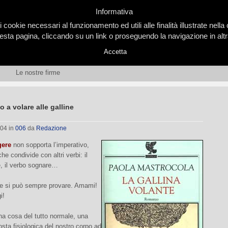
Informativa
i cookie necessari al funzionamento ed utili alle finalità illustrate nel
ta pagina, cliccando su un link o proseguendo la navigazione in altra
Accetta
Le nostre firme
 a volare alle galline
004
in
006
da
Redazione
gere
non sopporta l’imperativo,
he condivide con altri verbi: il
, il verbo sognare…
e si può sempre provare. Amami!
i!
na cosa del tutto normale, una
posta fisiologica del nostro corpo ad