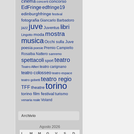
cinema
concorso
concerti
EdFringe
edfringe19
edinburghfringe
festival
fotografia
Giancarlo Barbadoro
juve
libri
Juventus
jazz
mostra
moda
Lingotto
musica
Occhi sulla Juve
poesia
Premio Campiello
poesie
Rosalba Nattero
sanremo
teatro
spettacoli
sport
teatro carignano
Teatro Alfieri
teatro colosseo
teatro espace
teatro regio
teatro gobetti
torino
TFF
theatre
torino film festival
turismo
Voland
venaria reale
Archivio
Agosto 2026
L
M
M
G
V
S
D