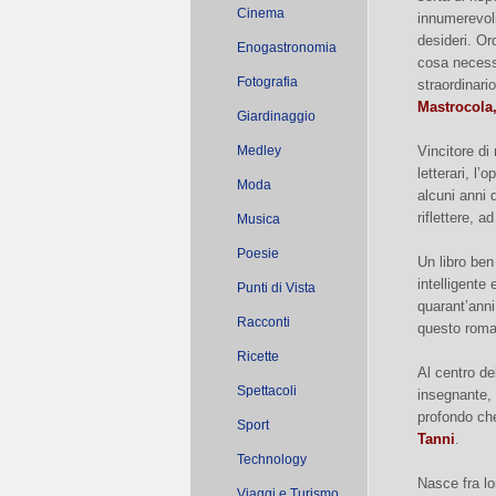
Cinema
innumerevol
desideri. Ord
Enogastronomia
cosa necessa
Fotografia
straordinari
Mastrocola,
Giardinaggio
Medley
Vincitore di
letterari, l
Moda
alcuni anni 
riflettere, a
Musica
Poesie
Un libro ben
intelligente
Punti di Vista
quarant’ann
Racconti
questo roma
Ricette
Al centro de
Spettacoli
insegnante, t
profondo che
Sport
Tanni
.
Technology
Nasce fra lo
Viaggi e Turismo