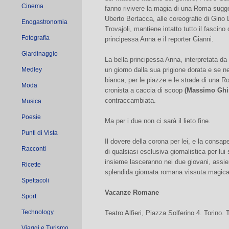
Cinema
fanno rivivere la magia di una Roma sugge
Uberto Bertacca, alle coreografie di Gino
Enogastronomia
Trovajoli, mantiene intatto tutto il fascino 
Fotografia
principessa Anna e il reporter Gianni.
Giardinaggio
La bella principessa Anna, interpretata da
Medley
un giorno dalla sua prigione dorata e se 
bianca, per le piazze e le strade di una R
Moda
cronista a caccia di scoop
(Massimo Ghi
contraccambiata.
Musica
Poesie
Ma per i due non ci sarà il lieto fine.
Punti di Vista
Il dovere della corona per lei, e la consa
Racconti
di qualsiasi esclusiva giornalistica per lui 
insieme lasceranno nei due giovani, assiem
Ricette
splendida giornata romana vissuta magic
Spettacoli
Vacanze Romane
Sport
Technology
Teatro Alfieri, Piazza Solferino 4. Torino.
Viaggi e Turismo