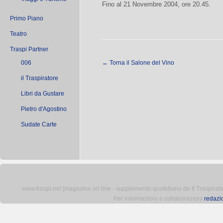
Fino al 21 Novembre 2004, ore 20.45.
Primo Piano
Teatro
Traspi Partner
006
←
Torna il Salone del Vino
il Traspiratore
Libri da Gustare
Pietro d'Agostino
Sudate Carte
www.traspi.net [magazine on line - supplemento quotidiano de Il Traspiratore 
Per informazioni e collaborazioni
redazi