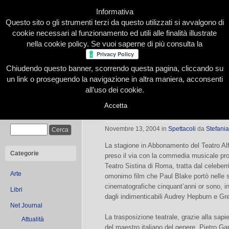
Informativa
Questo sito o gli strumenti terzi da questo utilizzati si avvalgono di
cookie necessari al funzionamento ed utili alle finalità illustrate
nella cookie policy. Se vuoi saperne di più consulta la
Chiudendo questo banner, scorrendo questa pagina, cliccando su
Home
Presentazione
Redazione
Le nostre firme
un link o proseguendo la navigazione in altra maniera, acconsenti
all’uso dei cookie.
Accetta
Indimenticabili “Vacanze Romane”
Cerca
Novembre 13, 2004
in
Spettacoli
da
Stefania
La stagione in Abbonamento del Teatro Alf
Categorie
preso il via con la commedia musicale pro
Teatro Sistina di Roma, tratta dal celeber
Arte
omonimo film che Paul Blake portò nelle 
cinematografiche cinquant’anni or sono, in
Libri
dagli indimenticabili Audrey Hepburn e Gr
Net Journal
La trasposizione teatrale, grazie alla sapi
Attualità
del maestro italiano del genere, Pietro Ga