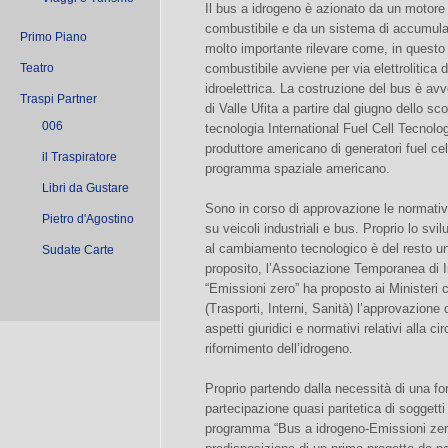
Il bus a idrogeno è azionato da un motore e
combustibile e da un sistema di accumulat
Primo Piano
molto importante rilevare come, in questo
Teatro
combustibile avviene per via elettrolitica d
idroelettrica. La costruzione del bus è av
Traspi Partner
di Valle Ufita a partire dal giugno dello sc
006
tecnologia International Fuel Cell Tecnolo
produttore americano di generatori fuel cel
il Traspiratore
programma spaziale americano.
Libri da Gustare
Sono in corso di approvazione le normative
Pietro d'Agostino
su veicoli industriali e bus. Proprio lo sv
al cambiamento tecnologico è del resto uno 
Sudate Carte
proposito, l’Associazione Temporanea di 
“Emissioni zero” ha proposto ai Ministeri c
(Trasporti, Interni, Sanità) l’approvazione
aspetti giuridici e normativi relativi alla c
rifornimento dell’idrogeno.
Proprio partendo dalla necessità di una for
partecipazione quasi paritetica di soggetti p
programma “Bus a idrogeno-Emissioni zero