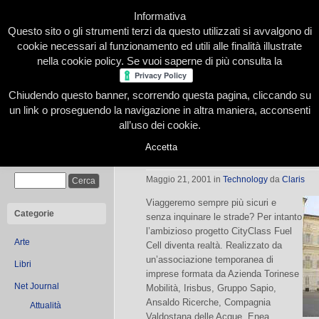
Informativa
Questo sito o gli strumenti terzi da questo utilizzati si avvalgono di
cookie necessari al funzionamento ed utili alle finalità illustrate
nella cookie policy. Se vuoi saperne di più consulta la
Chiudendo questo banner, scorrendo questa pagina, cliccando su
Home
Presentazione
Redazione
Le nostre firme
un link o proseguendo la navigazione in altra maniera, acconsenti
all’uso dei cookie.
Accetta
In tour il bus a idrogeno
Cerca
Maggio 21, 2001
in
Technology
da
Claris
Viaggeremo sempre più sicuri e
Categorie
senza inquinare le strade? Per intanto
l’ambizioso progetto CityClass Fuel
Arte
Cell diventa realtà. Realizzato da
un’associazione temporanea di
Libri
imprese formata da Azienda Torinese
Net Journal
Mobilità, Irisbus, Gruppo Sapio,
Ansaldo Ricerche, Compagnia
Attualità
Valdostana delle Acque, Enea,