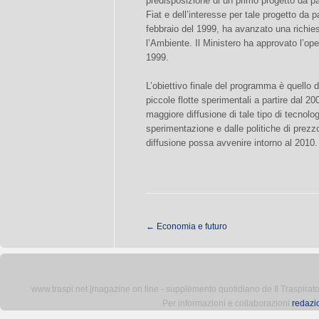
predisposizione di un primo progetto da p
Fiat e dell’interesse per tale progetto da p
febbraio del 1999, ha avanzato una richies
l’Ambiente. Il Ministero ha approvato l’o
1999.
L’obiettivo finale del programma è quello d
piccole flotte sperimentali a partire dal 2
maggiore diffusione di tale tipo di tecnolog
sperimentazione e dalle politiche di prezzo
diffusione possa avvenire intorno al 2010.
←
Economia e futuro
www.traspi.net [magazine on line - supplemento quotidiano de Il Traspiratore 
Per informazioni e collaborazioni
redazi