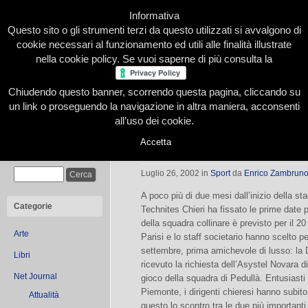
Informativa
Questo sito o gli strumenti terzi da questo utilizzati si avvalgono di
cookie necessari al funzionamento ed utili alle finalità illustrate
nella cookie policy. Se vuoi saperne di più consulta la
Chiudendo questo banner, scorrendo questa pagina, cliccando su
Home
Presentazione
Redazione
Le nostre firme
un link o proseguendo la navigazione in altra maniera, acconsenti
all’uso dei cookie.
Accetta
In raduno!
Cerca
Luglio 26, 2002
in
Sport
da
Enrico Zambrun
A poco più di due mesi dall’inizio della s
Categorie
Technites Chieri ha fissato le prime date 
della squadra collinare è previsto per il 2
Arte
Parisi e lo staff societario hanno scelto pe
settembre, prima amichevole di lusso: la 
Libri
ricevuto la richiesta dell’Asystel Novara d
Net Journal
gioco della squadra di Pedullà. Entusiasti pe
Piemonte, i dirigenti chieresi hanno subit
Attualità
questo lo scontro tra le due più importanti