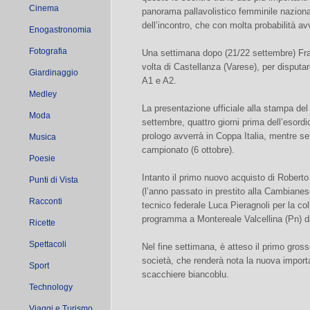
Cinema
panorama pallavolistico femminile nazional
dell’incontro, che con molta probabilità av
Enogastronomia
Fotografia
Una settimana dopo (21/22 settembre) Fr
volta di Castellanza (Varese), per disputar
Giardinaggio
A1 e A2.
Medley
La presentazione ufficiale alla stampa del
Moda
settembre, quattro giorni prima dell’esordio
prologo avverrà in Coppa Italia, mentre set
Musica
campionato (6 ottobre).
Poesie
Intanto il primo nuovo acquisto di Robert
Punti di Vista
(l’anno passato in prestito alla Cambianes
Racconti
tecnico federale Luca Pieragnoli per la col
programma a Montereale Valcellina (Pn) dal
Ricette
Spettacoli
Nel fine settimana, è atteso il primo gros
società, che renderà nota la nuova importa
Sport
scacchiere biancoblu.
Technology
Viaggi e Turismo