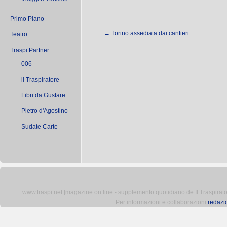
Primo Piano
←
Torino assediata dai cantieri
Teatro
Traspi Partner
006
il Traspiratore
Libri da Gustare
Pietro d'Agostino
Sudate Carte
www.traspi.net [magazine on line - supplemento quotidiano de Il Traspiratore 
Per informazioni e collaborazioni
redazi