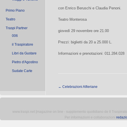
con Enrico Beruschi e Claudia Penoni.
Primo Piano
Teatro
Teatro Monterosa
Traspi Partner
giovedì 29 novembre ore 21.00
006
Prezzi: biglietti da 20 a 25.000 L.
il Traspiratore
Libri da Gustare
Informazioni e prenotazioni: 011.284.028
Pietro d'Agostino
Sudate Carte
←
Celebrazioni Alfieriane
www.traspi.net [magazine on line - supplemento quotidiano de Il Traspiratore 
Per informazioni e collaborazioni
redazi