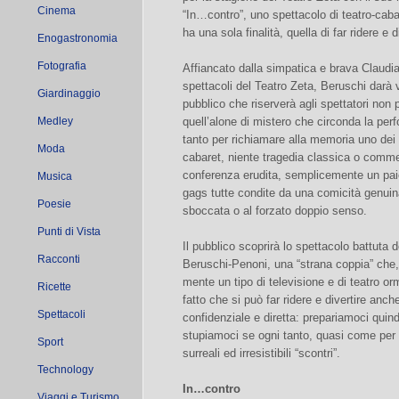
Cinema
“In…contro”, uno spettacolo di teatro-cab
ha una sola finalità, quella di far ridere e d
Enogastronomia
Fotografia
Affiancato dalla simpatica e brava Claudi
spettacoli del Teatro Zeta, Beruschi darà v
Giardinaggio
pubblico che riserverà agli spettatori no
Medley
quell’alone di mistero che circonda la perf
tanto per richiamare alla memoria uno dei 
Moda
cabaret, niente tragedia classica o com
conferenza erudita, semplicemente un paio 
Musica
gags tutte condite da una comicità genuina 
Poesie
sboccata o al forzato doppio senso.
Punti di Vista
Il pubblico scoprirà lo spettacolo battuta 
Racconti
Beruschi-Penoni, una “strana coppia” che, n
mente un tipo di televisione e di teatro o
Ricette
fatto che si può far ridere e divertire anc
Spettacoli
confidenziale e diretta: prepariamoci quind
stupiamoci se ogni tanto, quasi come per
Sport
surreali ed irresistibili “scontri”.
Technology
In…contro
Viaggi e Turismo