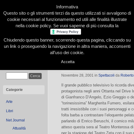
Informativa
Questo sito o gli strumenti terzi da questo utilizzati si avvalgono di
cookie necessari al funzionamento ed utili alle finalità illustrate
nella cookie policy. Se vuoi saperne di più consulta la
Chiudendo questo banner, scorrendo questa pagina, cliccando su
Home
Presentazione
Redazione
Le nostre firme
un link o proseguendo la navigazione in altra maniera, acconsenti
all’uso dei cookie.
Accetta
In…contro
Cerca
Novembre 28, 2001
in
Spettacoli
da
Roberto
Il grande pubblico televisivo lo ricorda div
Categorie
protagonista negli anni Ottanta nel Drive I
di Gianfranco D’Angelo, Ezio Greggio o de
Arte
“torinesissima” Margherita Fumero, esilar
tratti irresistibile con i suoi personaggi e 
Libri
folta barba a contrastare l’eloquente pelat
Net Journal
parlando di Enrico Beruschi, il comico mi
atteso questa sera al Teatro Monterosa di
Attualità
per la stagione del Teatro Zeta con il suo r