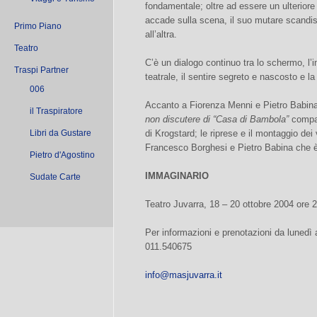
fondamentale; oltre ad essere un ulterior
accade sulla scena, il suo mutare scandis
Primo Piano
all’altra.
Teatro
C’è un dialogo continuo tra lo schermo, l’
Traspi Partner
teatrale, il sentire segreto e nascosto e l
006
Accanto a Fiorenza Menni e Pietro Babina
il Traspiratore
non discutere di “Casa di Bambola”
compar
Libri da Gustare
di Krogstard; le riprese e il montaggio dei
Francesco Borghesi e Pietro Babina che è
Pietro d'Agostino
IMMAGINARIO
Sudate Carte
Teatro Juvarra, 18 – 20 ottobre 2004 ore 
Per informazioni e prenotazioni da lunedì a
011.540675
info@masjuvarra.it