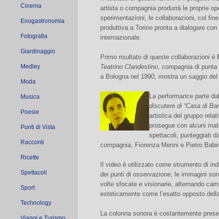
Cinema
artista o compagnia produrrà le proprie op
sperimentazioni, le collaborazioni, col fi
Enogastronomia
produttiva a Torino pronta a dialogare co
Fotografia
internazionale.
Giardinaggio
Primo risultato di queste collaborazioni è
Medley
Teatrino Clandestino
, compagnia di punta n
a Bologna nel 1990, mostra un saggio del l
Moda
La performance parte dal
Musica
discutere di “Casa di Ba
Poesie
artistica del gruppo relat
prosegue con alcuni mater
Punti di Vista
spettacoli, punteggiati d
Racconti
compagnia, Fiorenza Menni e Pietro Babi
Ricette
Il video è utilizzato come strumento di ind
Spettacoli
dei punti di osservazione; le immagini son
volte sfocate e visionarie, alternando cam
Sport
esteticamente come l’esatto opposto della
Technology
La colonna sonora è costantemente prese
Viaggi e Turismo