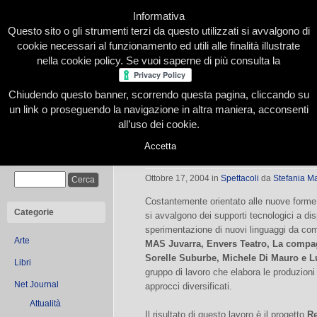
Informativa
Questo sito o gli strumenti terzi da questo utilizzati si avvalgono di
cookie necessari al funzionamento ed utili alle finalità illustrate
nella cookie policy. Se vuoi saperne di più consulta la
Chiudendo questo banner, scorrendo questa pagina, cliccando su
Home
Presentazione
Redazione
Le nostre firme
un link o proseguendo la navigazione in altra maniera, acconsenti
all’uso dei cookie.
Accetta
Immaginario
Cerca
Ottobre 17, 2004
in
Spettacoli
da
Stefania Ma
Costantemente orientato alle nuove forme 
Categorie
si avvalgono dei supporti tecnologici a disp
sperimentazione di nuovi linguaggi da com
Arte
MAS Juvarra, Envers Teatro, La compa
Sorelle Suburbe, Michele Di Mauro e L
Libri
gruppo di lavoro che elabora le produzioni
Net Journal
approcci diversificati.
Attualità
Il risultato di questo lavoro è il progetto
Re