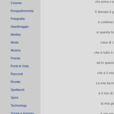
che prima o po
Cinema
Enogastronomia
Il domani è 
Fotografia
e continuo
Giardinaggio
in questa t
Medley
casa di c
Moda
Musica
che è tutto i
Poesie
ed in quest
Punti di Vista
che è il mi
Racconti
Ricette
La mia lacri
Spettacoli
è il riso d
Sport
la mia g
Technology
Viaggi e Turismo
è già vec