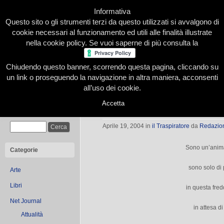
Informativa
Questo sito o gli strumenti terzi da questo utilizzati si avvalgono di
cookie necessari al funzionamento ed utili alle finalità illustrate
nella cookie policy. Se vuoi saperne di più consulta la
Chiudendo questo banner, scorrendo questa pagina, cliccando su
Home
Presentazione
Redazione
Le nostre firme
un link o proseguendo la navigazione in altra maniera, acconsenti
all’uso dei cookie.
Accetta
Il viaggio
Cerca
Aprile 19, 2004
in
il Traspiratore
da
Redazio
Sono un’anima
Categorie
sono solo di
Arte
Libri
in questa fre
Net Journal
in attesa di
Attualità