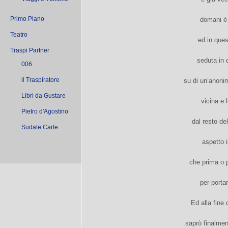
Primo Piano
domani è 
Teatro
ed in ques
Traspi Partner
seduta in 
006
il Traspiratore
su di un’anoni
Libri da Gustare
vicina e 
Pietro d'Agostino
dal resto de
Sudate Carte
aspetto i
che prima o p
per porta
Ed alla fine 
saprò finalmen