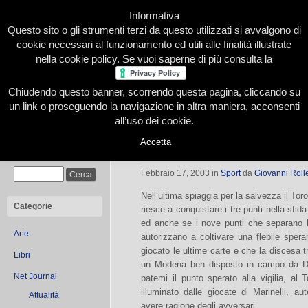
Informativa
Questo sito o gli strumenti terzi da questo utilizzati si avvalgono di
cookie necessari al funzionamento ed utili alle finalità illustrate
nella cookie policy. Se vuoi saperne di più consulta la
Chiudendo questo banner, scorrendo questa pagina, cliccando su
Home
Presentazione
Redazione
Le nostre firme
un link o proseguendo la navigazione in altra maniera, acconsenti
all’uso dei cookie.
Accetta
Il Toro si arena all’ultima spiaggia
Cerca
Febbraio 17, 2003
in
Sport
da
Giovanni Roll
Nell’ultima spiaggia per la salvezza il Tor
Categorie
riesce a conquistare i tre punti nella sfid
ed anche se i nove punti che separano l
Arte
autorizzano a coltivare una flebile spera
giocato le ultime carte e che la discesa tr
Libri
un Modena ben disposto in campo da De
Net Journal
patemi il punto sperato alla vigilia, a
illuminato dalle giocate di Marinelli, aut
Attualità
avere ragione degli avversari.