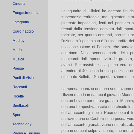
Cinema
La squadra di Ulivieri ha cercato fin da
Enogastronomia
supremazia territoriale, ma i giocatori in 
Fotografia
piuttosto impacciati, lenti nel pensiero 
frenati dalla tensione derivata dall’impor
Giardinaggio
toriniste, per quanto costanti, non risult
Medley
l’azione più pericolosa è l’unica sortita d
una conclusione di Fabbrini che sorvola 
Moda
austriaco. Nella seconda parte della pr
rassicurati dall’improduttività dei granata
Musica
avanti. Per assistere alla prima vera c
Poesie
attendere il 40’, quando una punizione di
difesa da Ballotta. Su questa azione si c
Punti di Vista
Racconti
La ripresa ha inizio con una sostituzione n
Ulivieri manda in campo il giovane Marinel
Ricette
con un brivido per i tifosi granata: Manning
Spettacoli
con una tempestiva uscita che chiude lo s
dell’attaccante gialloblù. Poco dopo è il T
Sport
un traversone di Castellini che pesca Ferr
Technology
dell’attaccante granata viene neutralizzat
però in serbo il colpo vincente, che mette
Viaggi e Turismo