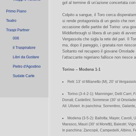
gol al termine di un’azione concertata co
Primo Piano
Colpito a sangue, il Toro cerca disperatamen
Teatro
si rende protagonista di un gesto che non 
occasione delle partite del Torino: una gio
Traspi Partner
Middlerbrough si libera di un paio di avvers
006
Vergassola che sigla la rete del pari. Il T
ma, dopo il pareggio, i granata non riesco
il Traspiratore
Soltanto nel recupero il giovane Omolade 
Libri da Gustare
l’attaccante nigeriano fallisce non riesce 
Pietro d'Agostino
Torino – Modena 1-1
Sudate Carte
Reti: 13’ st Milanetto (M), 20’ st Vergassol
Torino (3-4-2-1): Manninger; Delli Carri, 
Donati, Castellini; Sommese (30’ st Omolade);
All. Ulivieri. In panchina: Sorrentino, Galant
Modena (3-5-2): Ballotta; Mayer, Cavoli, U
Marasco, Mauri (30’ st Moretti), Balestri; Vignar
In panchina: Zancopè, Campedelli, Albino, Fe