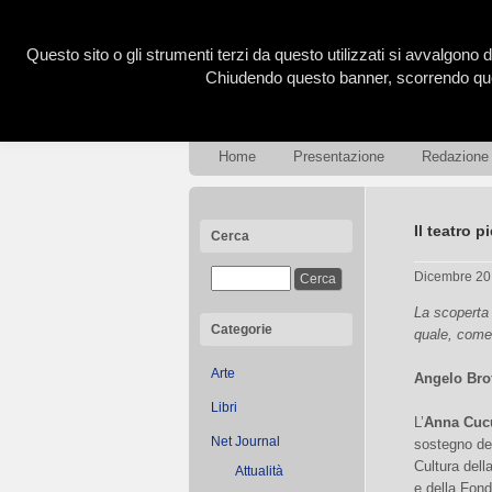
Questo sito o gli strumenti terzi da questo utilizzati si avvalgono d
Chiudendo questo banner, scorrendo ques
Home
Presentazione
Redazione
Il teatro 
Cerca
Dicembre 20
La scoperta 
Categorie
quale, come 
Arte
Angelo Brof
Libri
L’
Anna Cuc
Net Journal
sostegno del
Cultura del
Attualità
e della Fon