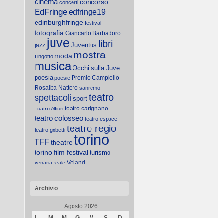
cinema
concorso
concerti
EdFringe
edfringe19
edinburghfringe
festival
fotografia
Giancarlo Barbadoro
juve
libri
Juventus
jazz
mostra
moda
Lingotto
musica
Occhi sulla Juve
poesia
Premio Campiello
poesie
Rosalba Nattero
sanremo
teatro
spettacoli
sport
teatro carignano
Teatro Alfieri
teatro colosseo
teatro espace
teatro regio
teatro gobetti
torino
TFF
theatre
torino film festival
turismo
Voland
venaria reale
Archivio
Agosto 2026
L
M
M
G
V
S
D