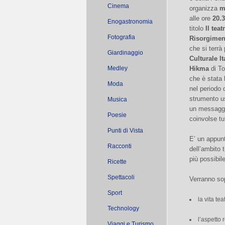
Cinema
organizza
m
alle ore
20.
Enogastronomia
titolo
Il tea
Fotografia
Risorgimen
che si terrà
Giardinaggio
Culturale I
Medley
Hikma
di To
che è stata 
Moda
nel periodo 
strumento us
Musica
un messagg
Poesie
coinvolse tut
Punti di Vista
E’ un appunt
Racconti
dell’ambito 
più possibi
Ricette
Spettacoli
Verranno sop
Sport
la vita te
Technology
l’aspetto 
Viaggi e Turismo