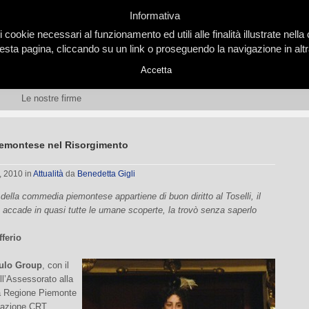
Informativa
i cookie necessari al funzionamento ed utili alle finalità illustrate nel
ta pagina, cliccando su un link o proseguendo la navigazione in altra
Accetta
Le nostre firme
piemontese nel Risorgimento
, 2010
in
Attualità
da
Benedetta Gigli
della commedia piemontese appartiene di buon diritto al Toselli, il
accade in quasi tutte le umane scoperte, la trovò senza saperlo
ferio
ulo Group
, con il
l’Assessorato alla
la Regione Piemonte
dazione CRT,