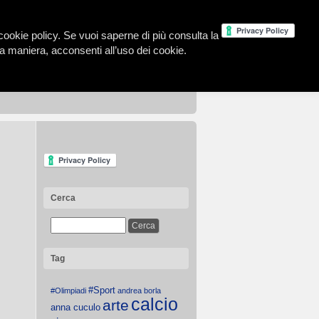
la cookie policy. Se vuoi saperne di più consulta la
 maniera, acconsenti all’uso dei cookie.
Cerca
Tag
#Sport
#Olimpiadi
andrea borla
calcio
arte
anna cuculo