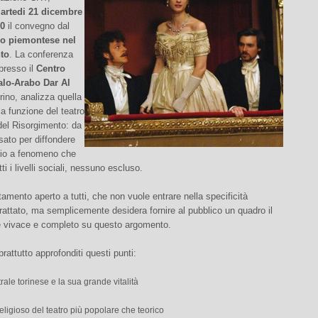
artedi 21 dicembre
30
il convegno dal
tro piemontese nel
to
. La conferenza
 presso il
Centro
talo-Arabo Dar Al
rino, analizza quella
la funzione del teatro
del Risorgimento: da
ato per diffondere
io a fenomeno che
ti i livelli sociali, nessuno escluso.
amento aperto a tutti, che non vuole entrare nella specificità
trattato, ma semplicemente desidera fornire al pubblico un quadro il
le vivace e completo su questo argomento.
rattutto approfonditi questi punti:
atrale torinese e la sua grande vitalità
religioso del teatro più popolare che teorico