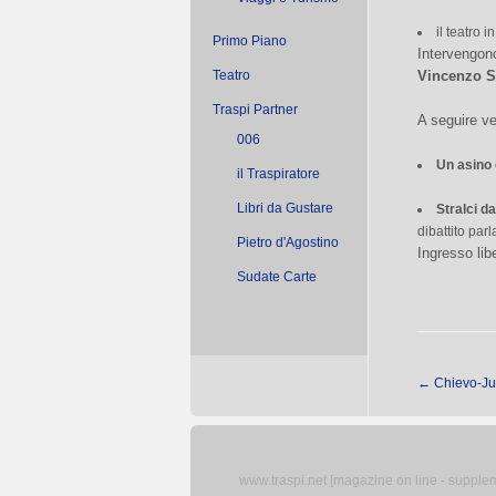
il teatro 
Primo Piano
Intervengon
Teatro
Vincenzo S
Traspi Partner
A seguire ve
006
Un asino e
il Traspiratore
Libri da Gustare
Stralci d
dibattito par
Pietro d'Agostino
Ingresso lib
Sudate Carte
←
Chievo-Juv
www.traspi.net [magazine on line - supplemen