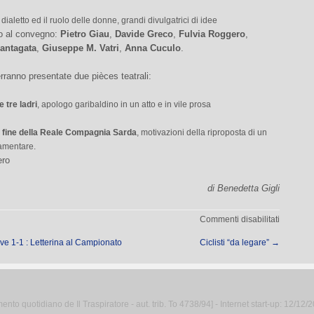
in dialetto ed il ruolo delle donne, grandi divulgatrici di idee
o al convegno:
Pietro Giau
,
Davide Greco
,
Fulvia Roggero
,
antagata
,
Giuseppe M. Vatri
,
Anna Cuculo
.
rranno presentate due pièces teatrali:
 tre ladri
, apologo garibaldino in un atto e in vile prosa
a fine della Reale Compagnia Sarda
, motivazioni della riproposta di un
lamentare.
ero
di Benedetta Gigli
su
Commenti disabilitati
Il
e 1-1 : Letterina al Campionato
Ciclisti “da legare”
→
teatro
piemont
nel
Risorgim
to quotidiano de Il Traspiratore - aut. trib. To 4738/94] - Internet start-up: 12/12/