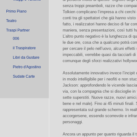
senza troppi preamboli, razze che compai
Primo Piano
Tolkien complicano l’impresa a chi cerchi 
conti tra gli spettatori che già hanno visto
Teatro
fatto, i realizzatori hanno deciso di far c
maniera, senza presentazioni, così tutti h
Traspi Partner
L’altro punto negativo è la lunghezza di q
006
le due ore, cosa che a qualcuno potrà comp
il Traspiratore
per cercare il pelo nell’uovo, alcuni effett
impeccabili, verrebbe quasi da tacciarli d
Libri da Gustare
comunque degli sforzi realizzativi hollywo
Pietro d'Agostino
Assolutamente innovativo invece l’incipit de
Sudate Carte
in modo intelligibile per i neofiti e non st
Jackson: approfondendo le vicende lasciat
via, con la compagnia che si discioglie in
sette superstiti. Nuove razze, nuovi amici, 
bene e nel male). Fino ai 45 minuti finali. 
rappresentata sul grande schermo. In rea
accorgersene, essendo scorrevole e infram
personaggi.
Ancora un appunto per quanto riguarda il t