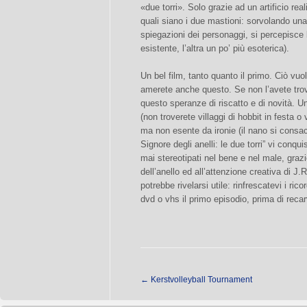
«due torri». Solo grazie ad un artificio re
quali siano i due mastioni: sorvolando un
spiegazioni dei personaggi, si percepisce 
esistente, l’altra un po’ più esoterica).
Un bel film, tanto quanto il primo. Ciò vuo
amerete anche questo. Se non l’avete trov
questo speranze di riscatto e di novità. U
(non troverete villaggi di hobbit in festa o v
ma non esente da ironie (il nano si consacr
Signore degli anelli: le due torri” vi conqu
mai stereotipati nel bene e nel male, gra
dell’anello ed all’attenzione creativa di J
potrebbe rivelarsi utile: rinfrescatevi i ricor
dvd o vhs il primo episodio, prima di recar
←
Kerstvolleyball Tournament