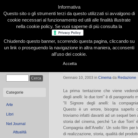
Informativa
Questo sito o gli strumenti terzi da questo utilizzati si avvalgono di
cookie necessari al funzionamento ed utili alle finalità illustrate
nella cookie policy. Se vuoi saperne di più consulta la
Chiudendo questo banner, scorrendo questa pagina, cliccando su
Home
Presentazione
Redazione
Le nostre firme
un link o proseguendo la navigazione in altra maniera, acconsenti
all’uso dei cookie.
Accetta
Il Signore e le Torri
Cerca
Gennaio 10, 2003
in
Cinema
da
Redazione
La prima tentazione che viene vedendo
Categorie
degli anelli: le due torri” è di paragonarlo
“Il Signore degli anelli: la compagnia 
Arte
Questo è un errore, bisogna saperlo d
Libri
troviamo infatti davanti ad un sequel ben
storia del cinema, perché ‘Le due Torri’ è 
Net Journal
Compagnia dell’Anello’. Un solo film per 
Attualità
di realizzazione, storia, qualità del prodott