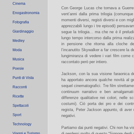
Cinema
Con George Lucas che tornava a Guerre 
Enogastronomia
vent’anni dalla prima trilogia (comunque 
momenti diversi, registi diversi e con migl
Fotografia
apprezzabili lungo i tre episodi) pensavam
Giardinaggio
segue la trilogia… ma che ne è il preludio
lungo tempo intercorso dalla prima realiz
Medley
in pensione che ritorna alla cloche d
l’incanutito Skywalker a far crescere la d
Moda
lungimiranza di vedere i vari film come c
Musica
raccontato però per intiero.
Poesie
Jackson, con la sua visione faraonica del
Punti di Vista
ha apportato ancora qualche novità al ge
sequel cinematografici. Tre film strettament
Racconti
continuum narrativo e ben amalgamati 
Ricette
differenze qualitative nei colori, nelle s
costumi). Ciò porta dei pro e dei cont
Spettacoli
regista, Peter Jackson appunto, di aver r
Sport
negativi.
Technology
Partiamo dai punti negativi. Chi non ha vi
Viaggi e Turismo
di perdersi molto di questo “Signore degli 