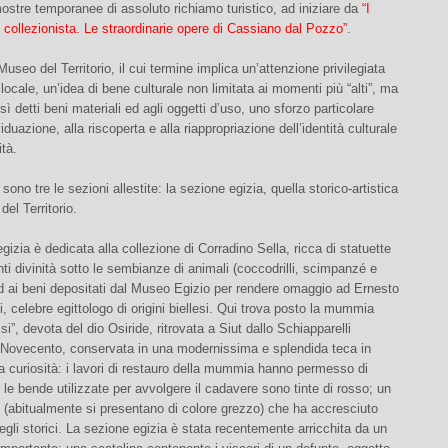
ostre temporanee di assoluto richiamo turistico, ad iniziare da
“I
n collezionista. Le straordinarie opere di Cassiano dal Pozzo”
.
Museo del Territorio, il cui termine implica un’attenzione privilegiata
 locale, un’idea di bene culturale non limitata ai momenti più “alti”, ma
sì detti beni materiali ed agli oggetti d’uso, uno sforzo particolare
viduazione, alla riscoperta e alla riappropriazione dell’identità culturale
tà.
ono tre le sezioni allestite: la sezione egizia, quella storico-artistica
 del Territorio.
gizia è dedicata alla collezione di Corradino Sella, ricca di statuette
ti divinità sotto le sembianze di animali (coccodrilli, scimpanzé e
d ai beni depositati dal Museo Egizio per rendere omaggio ad Ernesto
i, celebre egittologo di origini biellesi. Qui trova posto la mummia
si”, devota del dio Osiride, ritrovata a Siut dallo Schiapparelli
el Novecento, conservata in una modernissima e splendida teca in
na curiosità: i lavori di restauro della mummia hanno permesso di
 le bende utilizzate per avvolgere il cadavere sono tinte di rosso; un
to (abitualmente si presentano di colore grezzo) che ha accresciuto
degli storici. La sezione egizia è stata recentemente arricchita da un