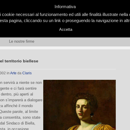
Informativa
i cookie necessari al funzionamento ed utili alle finalità illustrate nel
ta pagina, cliccando su un link o proseguendo la navigazione in altra
Accetta
Le nostre firme
l territorio biellese
2002
in
Arte
da
Claris
n servirà a niente se non
gente e ci farà sentire
dentro, più aperti al
on s’imparerà a dialogare
za affinché il mondo
Queste parole, al limite
a consentita, sono state
dal Sindaco di Biella,
sta, in occasione