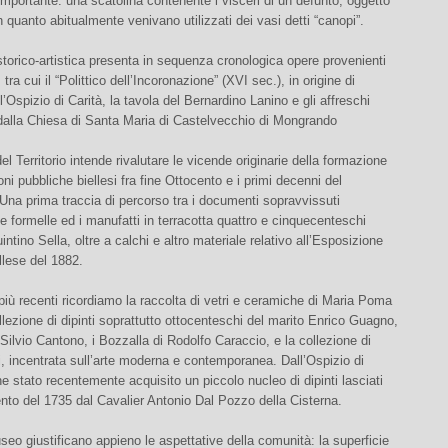
importante: una scatolina contenente i visceri di un defunto, oggetto
in quanto abitualmente venivano utilizzati dei vasi detti “canopi”.
torico-artistica presenta in sequenza cronologica opere provenienti
o, tra cui il “Polittico dell’Incoronazione” (XVI sec.), in origine di
l’Ospizio di Carità, la tavola del Bernardino Lanino e gli affreschi
dalla Chiesa di Santa Maria di Castelvecchio di Mongrando
el Territorio intende rivalutare le vicende originarie della formazione
oni pubbliche biellesi fra fine Ottocento e i primi decenni del
na prima traccia di percorso tra i documenti sopravvissuti
 formelle ed i manufatti in terracotta quattro e cinquecenteschi
intino Sella, oltre a calchi e altro materiale relativo all’Esposizione
llese del 1882.
 più recenti ricordiamo la raccolta di vetri e ceramiche di Maria Poma
ollezione di dipinti soprattutto ottocenteschi del marito Enrico Guagno,
i Silvio Cantono, i Bozzalla di Rodolfo Caraccio, e la collezione di
, incentrata sull’arte moderna e contemporanea. Dall’Ospizio di
ine stato recentemente acquisito un piccolo nucleo di dipinti lasciati
to del 1735 dal Cavalier Antonio Dal Pozzo della Cisterna.
useo giustificano appieno le aspettative della comunità: la superficie