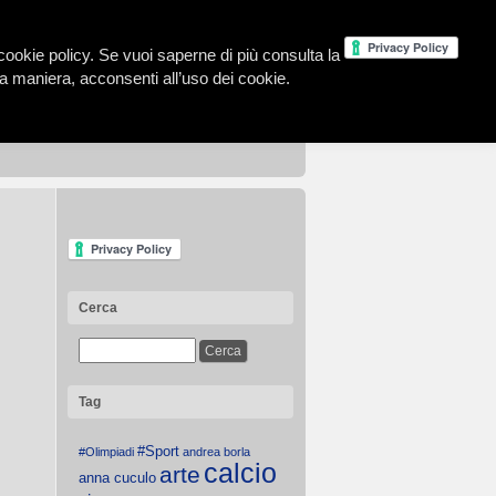
la cookie policy. Se vuoi saperne di più consulta la
 maniera, acconsenti all’uso dei cookie.
Cerca
Tag
#Sport
#Olimpiadi
andrea borla
calcio
arte
anna cuculo