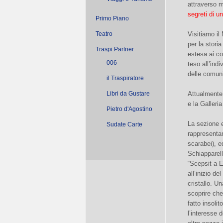
attraverso m
segreti di u
Primo Piano
Teatro
Visitiamo il 
per la storia
Traspi Partner
estesa ai co
006
teso all’indi
delle comuni
il Traspiratore
Libri da Gustare
Attualmente s
e la Galleria
Pietro d'Agostino
La sezione e
Sudate Carte
rappresentan
scarabei), e
Schiapparell
“Scepsit a E
all’inizio d
cristallo. U
scoprire che
fatto insoli
l’interesse 