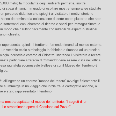
 5.000 metri; la modularità degli ambienti permette, inoltre,
to di spazi dinamici, in grado di ospitare mostre temporanee studiate
i un percorso didattico che spieghi al visitatore i motivi storici e
e hanno determinato la collocazione di certe opere piuttosto che altre.
sotterranei con laboratori di ricerca e spazi per immagazzinare le
 in modo che risultino facilmente consultabili da esperti o studiosi
ano richiesta.
 rappresenta, quindi, il territorio, fornendo rimandi al mondo esterno.
un vecchio telaio simboleggia la fabbrica e rimanda ad un preciso
ologia industriale esterno al Chiostro, invitando il visitatore a recarsi
uesta particolare strategia di “rimando” deve essere vista nell’ottica
ssa ragnatela ecomuseale biellese di cui il Museo del Territorio è
lgico.
à: all’ingresso un enorme “mappa del tesoro” avvolge fisicamente il
che si immerge in un viaggio che inizia tra le cartografie antiche, a
e è stato rappresentato il territorio.
ima mostra ospitata nel museo del territorio: “I segreti di un
a. Le straordinarie opere di Cassiano dal Pozzo”.