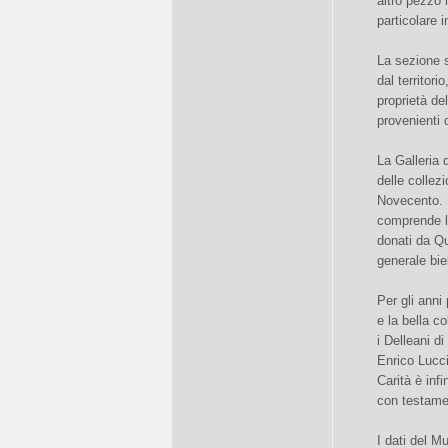
altro pezzo 
particolare 
La sezione s
dal territori
proprietà del
provenienti 
La Galleria d
delle collezi
Novecento. U
comprende le
donati da Qu
generale bie
Per gli anni
e la bella c
i Delleani d
Enrico Lucci
Carità è inf
con testamen
I dati del M