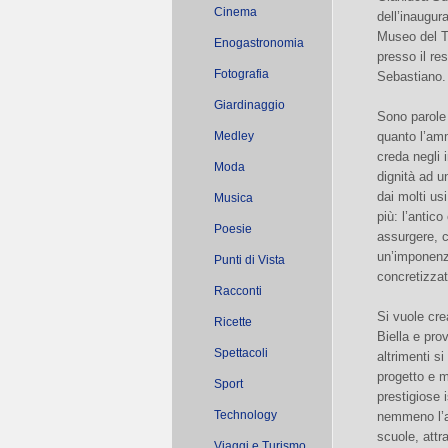
Cinema
dell’inaugur
Museo del Te
Enogastronomia
presso il re
Fotografia
Sebastiano.
Giardinaggio
Sono parole 
Medley
quanto l’am
creda negli 
Moda
dignità ad u
dai molti us
Musica
più: l’antic
Poesie
assurgere, c
un’imponenza
Punti di Vista
concretizzat
Racconti
Si vuole cr
Ricette
Biella e pro
Spettacoli
altrimenti s
progetto e m
Sport
prestigiose 
Technology
nemmeno l’at
scuole, attr
Viaggi e Turismo