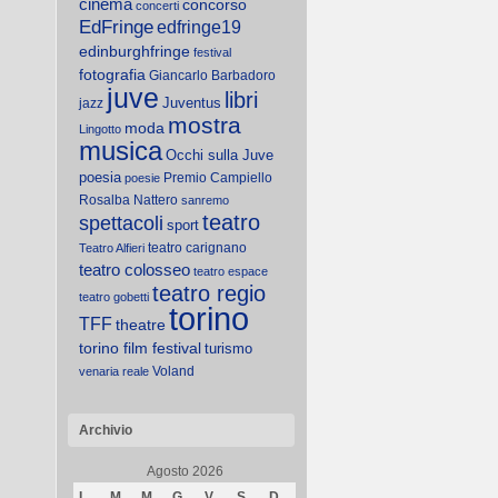
cinema
concorso
concerti
EdFringe
edfringe19
edinburghfringe
festival
fotografia
Giancarlo Barbadoro
juve
libri
Juventus
jazz
mostra
moda
Lingotto
musica
Occhi sulla Juve
poesia
Premio Campiello
poesie
Rosalba Nattero
sanremo
teatro
spettacoli
sport
teatro carignano
Teatro Alfieri
teatro colosseo
teatro espace
teatro regio
teatro gobetti
torino
TFF
theatre
torino film festival
turismo
Voland
venaria reale
Archivio
Agosto 2026
L
M
M
G
V
S
D