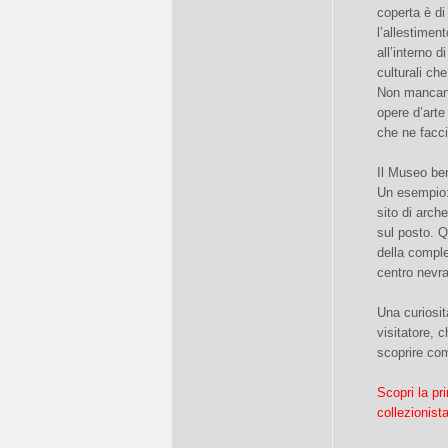
coperta è di
l’allestimen
all’interno d
culturali ch
Non mancano 
opere d’arte
che ne facci
Il Museo ben
Un esempio: 
sito di arche
sul posto. Q
della comple
centro nevra
Una curiosit
visitatore, 
scoprire com
Scopri la pr
collezionist