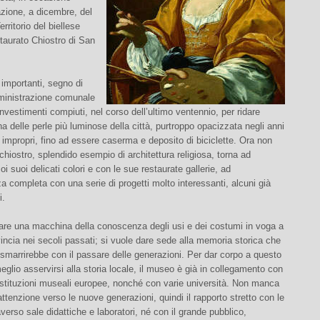
azione, a dicembre, del
rritorio del biellese
staurato Chiostro di San
importanti, segno di
ministrazione comunale
investimenti compiuti, nel corso dell’ultimo ventennio, per ridare
na delle perle più luminose della città, purtroppo opacizzata negli anni
i impropri, fino ad essere caserma e deposito di biciclette. Ora non
o chiostro, splendido esempio di architettura religiosa, torna ad
oi suoi delicati colori e con le sue restaurate gallerie, ad
 completa con una serie di progetti molto interessanti, alcuni già
i.
eare una macchina della conoscenza degli usi e dei costumi in voga a
vincia nei secoli passati; si vuole dare sede alla memoria storica che
i smarrirebbe con il passare delle generazioni. Per dar corpo a questo
eglio asservirsi alla storia locale, il museo è già in collegamento con
istituzioni museali europee, nonché con varie università. Non manca
tenzione verso le nuove generazioni, quindi il rapporto stretto con le
averso sale didattiche e laboratori, né con il grande pubblico,