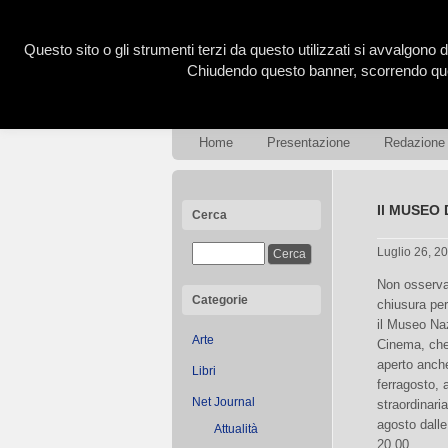
Questo sito o gli strumenti terzi da questo utilizzati si avvalgono d
Chiudendo questo banner, scorrendo ques
Home
Presentazione
Redazione
Il MUSEO
Cerca
Luglio 26, 2
Non osserva 
Categorie
chiusura per
il Museo Na
Arte
Cinema, che
aperto anche
Libri
ferragosto, a
Net Journal
straordinari
agosto dalle
Attualità
20,00.