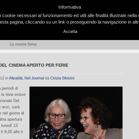
Informativa
i cookie necessari al funzionamento ed utili alle finalità illustrate nel
ta pagina, cliccando su un link o proseguendo la navigazione in altra
Accetta
Le nostre firme
 DEL CINEMA APERTO PER FERIE
012
in
Attualità
,
Net Journal
da
Cinzia Sfolcini
periodi di
 le ferie estive
zionale Del
 anzi, sarà
 nel giorno di
ltra apertura
a lunedì 13
 h 9,00 alle h