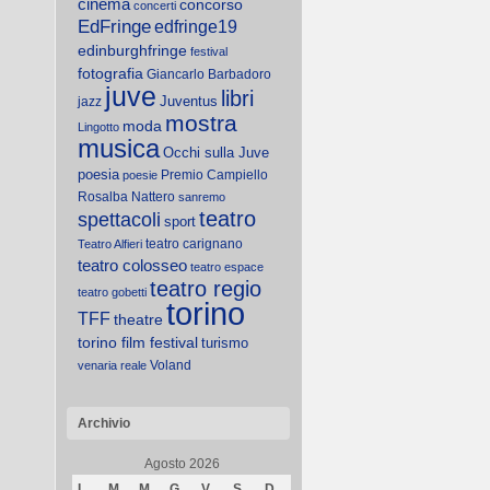
cinema
concorso
concerti
EdFringe
edfringe19
edinburghfringe
festival
fotografia
Giancarlo Barbadoro
juve
libri
Juventus
jazz
mostra
moda
Lingotto
musica
Occhi sulla Juve
poesia
Premio Campiello
poesie
Rosalba Nattero
sanremo
teatro
spettacoli
sport
teatro carignano
Teatro Alfieri
teatro colosseo
teatro espace
teatro regio
teatro gobetti
torino
TFF
theatre
torino film festival
turismo
Voland
venaria reale
Archivio
Agosto 2026
L
M
M
G
V
S
D