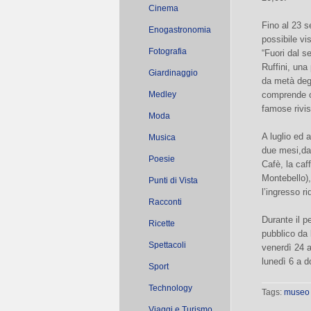
Cinema
Fino al 23 
Enogastronomia
possibile vi
Fotografia
“Fuori dal s
Ruffini, una
Giardinaggio
da metà degl
Medley
comprende ol
famose rivis
Moda
A luglio ed 
Musica
due mesi,dal
Poesie
Cafè, la caf
Montebello),
Punti di Vista
l’ingresso r
Racconti
Durante il p
Ricette
pubblico da 
Spettacoli
venerdì 24 
lunedì 6 a 
Sport
Technology
Tags:
museo 
Viaggi e Turismo