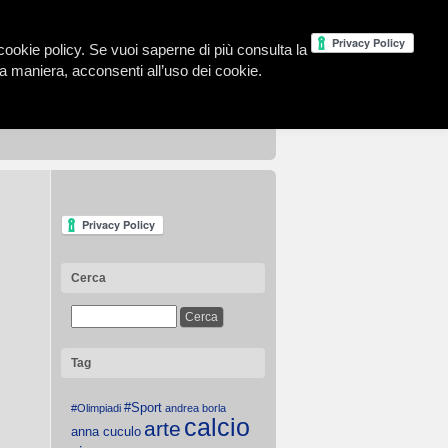
la cookie policy. Se vuoi saperne di più consulta la
 maniera, acconsenti all’uso dei cookie.
Cerca
Tag
#Sport
#Olimpiadi
andrea borla
calcio
arte
anna cuculo