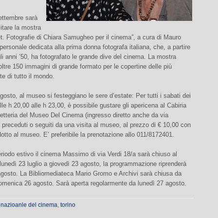
settembre sarà
sitare la mostra
et. Fotografie di Chiara Samugheo per il cinema”, a cura di Mauro
 personale dedicata alla prima donna fotografa italiana, che, a partire
i anni ’50, ha fotografato le grande dive del cinema. La mostra
tre 150 immagini di grande formato per le copertine delle più
te di tutto il mondo.
agosto, al museo si festeggiano le sere d’estate: Per tutti i sabati dei
le h 20,00 alle h 23,00, è possibile gustare gli apericena al Cabiria
fetteria del Museo Del Cinema (ingresso diretto anche da via
 preceduti o seguiti da una visita al museo, al prezzo di € 10,00 con
idotto al museo. E’ preferibile la prenotazione allo 011/8172401.
eriodo estivo il cinema Massimo di via Verdi 18/a sarà chiuso al
lunedì 23 luglio a giovedì 23 agosto, la programmazione riprenderà
agosto. La Bibliomediateca Mario Gromo e Archivi sarà chiusa da
domenica 26 agosto. Sarà aperta regolarmente da lunedì 27 agosto.
nazioanle del cinema
,
torino