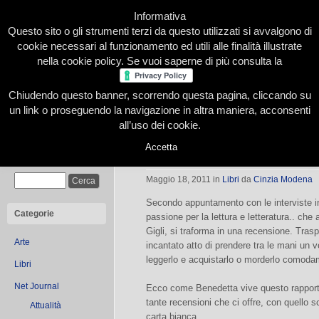
Informativa
Questo sito o gli strumenti terzi da questo utilizzati si avvalgono di
cookie necessari al funzionamento ed utili alle finalità illustrate
nella cookie policy. Se vuoi saperne di più consulta la
Chiudendo questo banner, scorrendo questa pagina, cliccando su
Home
Presentazione
Redazione
Le nostre firme
un link o proseguendo la navigazione in altra maniera, acconsenti
all’uso dei cookie.
Accetta
Il mondo del libro secondo Benedett
Cerca
Maggio 18, 2011
in
Libri
da
Cinzia Modena
Secondo appuntamento con le interviste in
Categorie
passione per la lettura e letteratura.. ch
Gigli, si traforma in una recensione. Trasp
Arte
incantato atto di prendere tra le mani un v
leggerlo e acquistarlo o morderlo comoda
Libri
Net Journal
Ecco come Benedetta vive questo rapporto d
tante recensioni che ci offre, con quello 
Attualità
carta bianca.