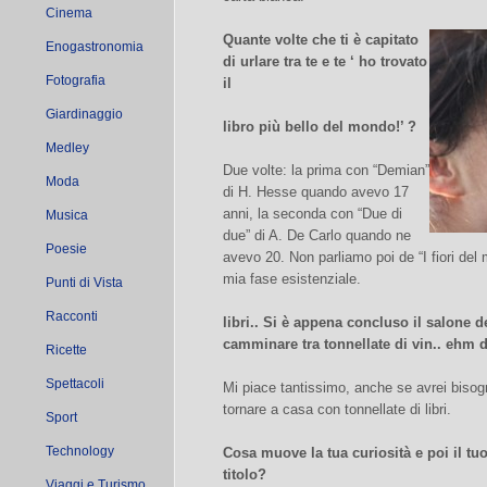
Cinema
Quante volte che ti è capitato
Enogastronomia
di urlare tra te e te ‘ ho trovato
Fotografia
il
Giardinaggio
libro più bello del mondo!’ ?
Medley
Due volte: la prima con “Demian”
Moda
di H. Hesse quando avevo 17
anni, la seconda con “Due di
Musica
due” di A. De Carlo quando ne
Poesie
avevo 20. Non parliamo poi de “I fiori del m
mia fase esistenziale.
Punti di Vista
Racconti
libri.. Si è appena concluso il salone d
camminare tra tonnellate di vin.. ehm di
Ricette
Spettacoli
Mi piace tantissimo, anche se avrei bisogno
tornare a casa con tonnellate di libri.
Sport
Technology
Cosa muove la tua curiosità e poi il tuo
titolo?
Viaggi e Turismo