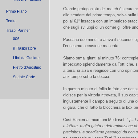
Grande protagonista del match è sicurame
Primo Piano
allo scadere del primo tempo, salva sulla l
Teatro
poi al 61° insacca con un imperioso stacco
che sugli sviluppi di un corner gli offre un
Traspi Partner
006
Passano due minuti e arriva il secondo leg
l’ennesima occasione mancata.
il Traspiratore
Libri da Gustare
Siamo ormai giunti al minuto 76: contropi
imbeccato splendidamente da Totti che, sg
Pietro d'Agostino
a terra, si alza e reagisce con uno spint
anzitempo sotto la doccia.
Sudate Carte
In questo minuto di follia la foto che ria
gioisce per la vittoria ritrovata, il suo ca
ingiustamente il campo a seguito di una dec
di gara, che di fatto lo bloccherà ai box p
Così Ranieri ai microfoni Mediaset: “
[…] A
a lottare, molta grinta e determinazione d
precipitosi e sbagliamo passaggi da non s