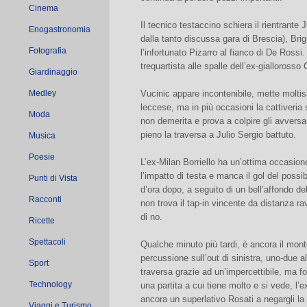
Cinema
Il tecnico testaccino schiera il rientrante 
Enogastronomia
dalla tanto discussa gara di Brescia), Bri
Fotografia
l’infortunato Pizarro al fianco di De Rossi
trequartista alle spalle dell’ex-giallorosso 
Giardinaggio
Medley
Vucinic appare incontenibile, mette moltis
leccese, ma in più occasioni la cattiveria 
Moda
non demerita e prova a colpire gli avversar
pieno la traversa a Julio Sergio battuto.
Musica
Poesie
L’ex-Milan Borriello ha un’ottima occasione
l’impatto di testa e manca il gol del possi
Punti di Vista
d’ora dopo, a seguito di un bell’affondo del
Racconti
non trova il tap-in vincente da distanza rav
di no.
Ricette
Spettacoli
Qualche minuto più tardi, è ancora il mon
percussione sull’out di sinistra, uno-due al
Sport
traversa grazie ad un’impercettibile, ma f
Technology
una partita a cui tiene molto e si vede, l’
ancora un superlativo Rosati a negargli la 
Viaggi e Turismo