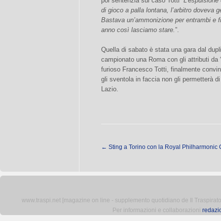
poi sentenzia sul caso Totti “
L’espulsione 
di gioco a palla lontana, l’arbitro doveva 
Bastava un’ammonizione per entrambi e fi
anno così lasciamo stare.
”.
Quella di sabato è stata una gara dal duplic
campionato una Roma con gli attributi da “g
furioso Francesco Totti, finalmente convin
gli sventola in faccia non gli permetterà di
Lazio.
←
Sting a Torino con la Royal Philharmonic 
www.traspi.net [magazine on line - supplemento quotidiano de Il Traspiratore 
Per informazioni e collaborazioni
redazi