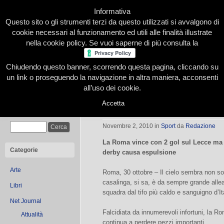
Informativa
Questo sito o gli strumenti terzi da questo utilizzati si avvalgono di
cookie necessari al funzionamento ed utili alle finalità illustrate
nella cookie policy. Se vuoi saperne di più consulta la
Chiudendo questo banner, scorrendo questa pagina, cliccando su
Home
Presentazione
Redazione
Le nostre firme
un link o proseguendo la navigazione in altra maniera, acconsenti
all’uso dei cookie.
Accetta
Il Lecce “sgambetta” la Roma di Tot
Cerca
Novembre 2, 2010
in
Sport
da
Redazione
La Roma vince con 2 gol sul Lecce ma pe
Categorie
derby causa espulsione
Arte
Roma, 30 ottobre – Il cielo sembra non so
casalinga, si sa, è da sempre grande alleat
Libri
squadra dal tifo più caldo e sanguigno d’Ita
Net Journal
Falcidiata da innumerevoli infortuni, la Rom
Attualità
continua a perdere pezzi importanti.