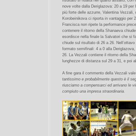
risultato si ribalta nel quarto assalto, con l
nove volte dalla Deriglazova: 20 a 19 per 
più forte delle azzurre, Valentina Vezzali
Korobeinikova ci riporta in vantaggio per 2
Francisca non ripete la performance pre
contenere il ritorno della Shanaeva chiude
esordisce nella finale la Salvatori che si 
chiude sul risultato di 26 a 26. Nell’ottav
formato semifinali: 4 a 0 alla Deriglazova, 
26. La Vezzali contiene il ritorno della Sh
lunghezze di distanza sul 29 a 31, e poi a
A fine gara il commento della Vezzali vale 
tantissimo e probabilmente questo è il seg
riusciamo a compensarci ed arrivano le vi
compiuto una impresa straordinaria.