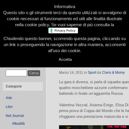
Informativa
Questo sito o gli strumenti terzi da questo utilizzati si avvalgono di
cookie necessari al funzionamento ed utili alle finalità illustrate
nella cookie policy. Se vuoi saperne di più consulta la
Chiudendo questo banner, scorrendo questa pagina, cliccando su
Home
Presentazione
Redazione
Le nostre firme
un link o proseguendo la navigazione in altra maniera, acconsenti
all’uso dei cookie.
Accetta
Il dream team d’oro
Cerca
Marzo 14, 2011
in
Sport
da
Claris & Momy
La gara è diversa, si parla di squadra ques
Categorie
quattro moschettiere azzurre confermano i
battendo in finale un’agguerrita Russia.
Arte
Valentina Vezzali, Arianna Errigo, Elisa Di
Libri
prima prova di Coppa del Mondo che le ha
Net Journal
sfoggiano una prestazione maiuscola e si r
Attualità