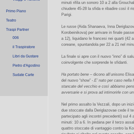
minuti rifila un sonoro 10 a 2 alla Groucha
chiudere 45-28 la sfida e ribadire così il ri
Primo Piano
Parigi.
Teatro
Le russe (Aida Shanaeva, Inna Deriglazo
Traspi Partner
Korobeinikova) per arrivare in finale passe
006
a 12), liquidano le francesi nei quarti (42 
coreane, spuntandola per 22 a 21 nel min
il Traspiratore
La finale si apre con il nuovo “inno” di sal
Libri da Gustare
coinvolgente che sorprende le sfidanti.
Pietro d'Agostino
Ha portato bene
– dicono all’unisono Elisa
Sudate Carte
del nuovo “show” -.
E’ nato per caso nella 
stancate del vecchio e così abbiamo pensa
avversarie e si prova ad intimorirle con un u
Nel primo assalto la Vezzali, dopo un inizi
due stoccate dalla Deriglazovae cede il t
partecipato agli incontri precedenti) sul 4
minuti: 10 a 6. In pedana per il terzo ass
quattro stoccate di vantaggio contro la Ko