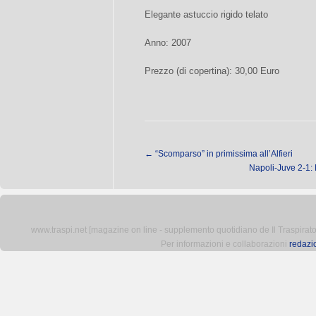
Elegante astuccio rigido telato
Anno: 2007
Prezzo (di copertina): 30,00 Euro
←
“Scomparso” in primissima all’Alfieri
Napoli-Juve 2-1: 
www.traspi.net [magazine on line - supplemento quotidiano de Il Traspiratore 
Per informazioni e collaborazioni
redazi