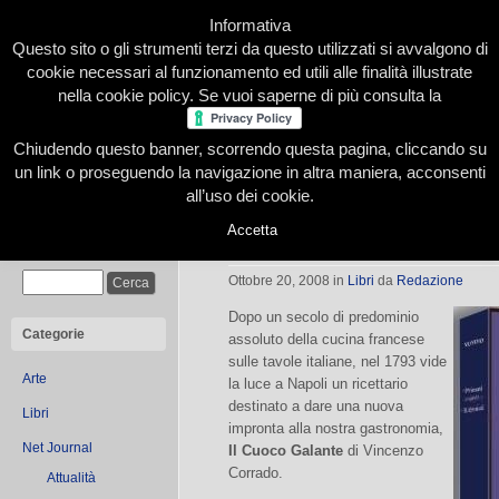
Informativa
Questo sito o gli strumenti terzi da questo utilizzati si avvalgono di
cookie necessari al funzionamento ed utili alle finalità illustrate
nella cookie policy. Se vuoi saperne di più consulta la
Chiudendo questo banner, scorrendo questa pagina, cliccando su
Home
Presentazione
Redazione
Le nostre firme
un link o proseguendo la navigazione in altra maniera, acconsenti
all’uso dei cookie.
Accetta
Il Cuoco Galante
Cerca
Ottobre 20, 2008
in
Libri
da
Redazione
Dopo un secolo di predominio
Categorie
assoluto della cucina francese
sulle tavole italiane, nel 1793 vide
Arte
la luce a Napoli un ricettario
destinato a dare una nuova
Libri
impronta alla nostra gastronomia,
Net Journal
Il Cuoco Galante
di Vincenzo
Corrado.
Attualità