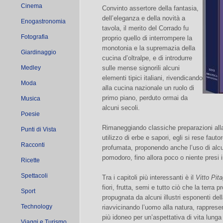
Cinema
Convinto assertore della fantasia,
dell’eleganza e della novità a
Enogastronomia
tavola, il merito del Corrado fu
Fotografia
proprio quello di interrompere la
monotonia e la supremazia della
Giardinaggio
cucina d’oltralpe, e di introdurre
Medley
sulle mense signorili alcuni
elementi tipici italiani, rivendicando
Moda
alla cucina nazionale un ruolo di
primo piano, perduto ormai da
Musica
alcuni secoli.
Poesie
Rimaneggiando classiche preparazioni all
Punti di Vista
utilizzo di erbe e sapori, egli si rese fauto
Racconti
profumata, proponendo anche l’uso di alcuni
pomodoro, fino allora poco o niente presi 
Ricette
Spettacoli
Tra i capitoli più interessanti è il
Vitto Pit
fiori, frutta, semi e tutto ciò che la terra
Sport
propugnata da alcuni illustri esponenti de
Technology
riavvicinando l’uomo alla natura, rappresen
più idoneo per un’aspettativa di vita lunga
Viaggi e Turismo