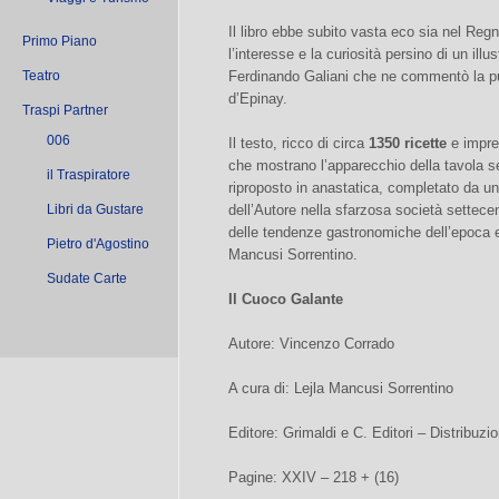
Il libro ebbe subito vasta eco sia nel Regn
Primo Piano
l’interesse e la curiosità persino di un ill
Teatro
Ferdinando Galiani che ne commentò la p
d’Epinay.
Traspi Partner
006
Il testo, ricco di circa
1350 ricette
e imprez
che mostrano l’apparecchio della tavola s
il Traspiratore
riproposto in anastatica, completato da un
Libri da Gustare
dell’Autore nella sfarzosa società settecen
delle tendenze gastronomiche dell’epoca e 
Pietro d'Agostino
Mancusi Sorrentino.
Sudate Carte
Il Cuoco Galante
Autore: Vincenzo Corrado
A cura di: Lejla Mancusi Sorrentino
Editore: Grimaldi e C. Editori – Distribuzi
Pagine: XXIV – 218 + (16)