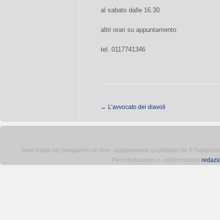
al sabato dalle 16.30
altri orari su appuntamento
tel. 0117741346
←
L’avvocato dei diavoli
www.traspi.net [magazine on line - supplemento quotidiano de Il Traspiratore 
Per informazioni e collaborazioni
redazi