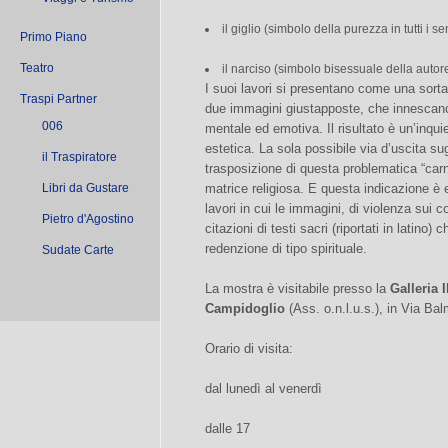
il giglio (simbolo della purezza in tutti i se
Primo Piano
Teatro
il narciso (simbolo bisessuale della autore
I suoi lavori si presentano come una sorta
Traspi Partner
due immagini giustapposte, che innescano
006
mentale ed emotiva. Il risultato è un’inqui
estetica. La sola possibile via d’uscita sug
il Traspiratore
trasposizione di questa problematica “carna
Libri da Gustare
matrice religiosa. E questa indicazione è 
lavori in cui le immagini, di violenza sui
Pietro d'Agostino
citazioni di testi sacri (riportati in latino
redenzione di tipo spirituale.
Sudate Carte
La mostra è visitabile presso la
Galleria 
Campidoglio
(Ass. o.n.l.u.s.), in Via Bal
Orario di visita:
dal lunedì al venerdì
dalle 17