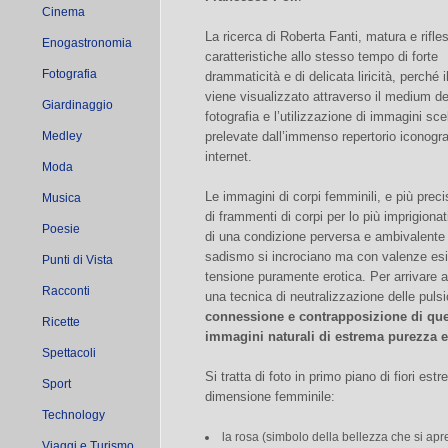
Cinema
La ricerca di Roberta Fanti, matura e rifle
Enogastronomia
caratteristiche allo stesso tempo di forte
Fotografia
drammaticità e di delicata liricità, perché 
viene visualizzato attraverso il medium de
Giardinaggio
fotografia e l’utilizzazione di immagini sce
Medley
prelevate dall’immenso repertorio iconogra
internet.
Moda
Le immagini di corpi femminili, e più pre
Musica
di frammenti di corpi per lo più imprigionat
Poesie
di una condizione perversa e ambivalente
sadismo si incrociano ma con valenze esist
Punti di Vista
tensione puramente erotica. Per arrivare a 
Racconti
una tecnica di neutralizzazione delle pulsi
connessione e contrapposizione di que
Ricette
immagini naturali di estrema purezza e
Spettacoli
Si tratta di foto in primo piano di fiori e
Sport
dimensione femminile:
Technology
la rosa (simbolo della bellezza che si apr
Viaggi e Turismo