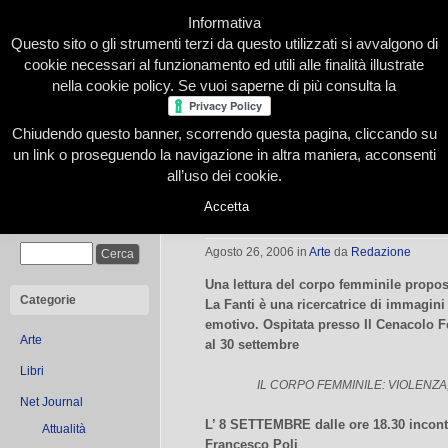
Informativa
Questo sito o gli strumenti terzi da questo utilizzati si avvalgono di
cookie necessari al funzionamento ed utili alle finalità illustrate
nella cookie policy. Se vuoi saperne di più consulta la
Chiudendo questo banner, scorrendo questa pagina, cliccando su
Home
Presentazione
Redazione
Le nostre firme
un link o proseguendo la navigazione in altra maniera, acconsenti
all’uso dei cookie.
Accetta
Il corpo femminile visto da Roberta
Cerca
Agosto 26, 2006
in
Arte
da
Redazione
Una lettura del corpo femminile propos
Categorie
La Fanti è una ricercatrice di immagini
emotivo. Ospitata presso Il Cenacolo Fe
Arte
al 30 settembre
Libri
IL CORPO FEMMINILE: VIOLENZA
Net Journal
L’ 8 SETTEMBRE dalle ore 18.30 incontr
Attualità
Francesco Poli
.