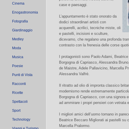
Cinema
case e paesaggi.
Enogastronomia
L’appuntamento è stato onorato da
Fotografia
dodici straordinari artisti con
acquerelli, acrilici, tecniche miste, oli
Giardinaggio
e pastelli, incisioni e sculture,
Medley
dicevamo, che regalano una profonda tranqui
contrasto con la frenesia delle corse quot
Moda
I protagonisti sono Paolo Adami, Beatrice
Musica
Borgogna di Capriasco, Alessandra Bruno,
Poesie
de Maistre, Adele Pallavicino, Marcella P
Alessandra Valfrè.
Punti di Vista
Racconti
Il ritratto ad olio di impronta classico br
modernismo rende estremamente particolare 
Ricette
Borgogna di Capriasco, con una signora ed
Spettacoli
ad ammirare i propri pensieri con vetrata e
Sport
I migliori amici dell’uomo tornano in parecc
Technology
Beatrice Beccaro Migliorati ai pastelli su c
Marcella Pralormo.
Viaggi e Turismo