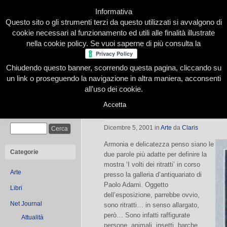
Informativa
Questo sito o gli strumenti terzi da questo utilizzati si avvalgono di
cookie necessari al funzionamento ed utili alle finalità illustrate
nella cookie policy. Se vuoi saperne di più consulta la
Chiudendo questo banner, scorrendo questa pagina, cliccando su
Home
Presentazione
Redazione
Le nostre firme
un link o proseguendo la navigazione in altra maniera, acconsenti
all’uso dei cookie.
Accetta
I volti del ritratto
Cerca
Dicembre 5, 2001
in
Arte
da
Claris
Armonia e delicatezza penso siano le
Categorie
due parole più adatte per definire la
mostra ‘I volti dei ritratti’ in corso
Arte
presso la galleria d’antiquariato di
Paolo Adami. Oggetto
Libri
dell’esposizione, parrebbe ovvio,
Net Journal
sono ritratti… in senso allargato,
però… Sono infatti raffigurate
Attualità
persone, animali, insetti, barche,