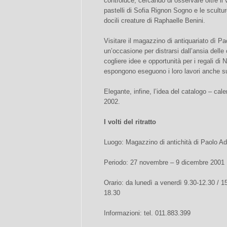
controluce, cercando di osservare oltre il vi
pastelli di Sofia Rignon Sogno e le sculture
docili creature di Raphaelle Benini.
Visitare il magazzino di antiquariato dì P
un’occasione per distrarsi dall’ansia delle
cogliere idee e opportunità per i regali di Na
espongono eseguono i loro lavori anche s
Elegante, infine, l’idea del catalogo – ca
2002.
I volti del ritratto
Luogo: Magazzino di antichità di Paolo Ad
Periodo: 27 novembre – 9 dicembre 2001
Orario: da lunedì a venerdì 9.30-12.30 / 
18.30
Informazioni: tel. 011.883.399