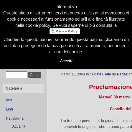
Informativa
Questo sito o gli strumenti terzi da questo utilizzati si avvalgono di
cookie necessari al funzionamento ed utili alle finalità illustrate
nella cookie policy. Se vuoi saperne di più consulta la
Chiudendo questo banner, scorrendo questa pagina, cliccando su
Home
Presentazione
Redazione
Le nostre firme
un link o proseguendo la navigazione in altra maniera, acconsenti
all’uso dei cookie.
Accetta
I trenta finalisti | Sudate Carte Curi
Cerca
Marzo 11, 2004
in
Sudate Carte
da
Redazio
Proclamazione 
Categorie
Martedì 30 marzo 
Arte
Castello del
Libri
Net Journal
Tra le opere pervenute, la giuria di selezi
Attualità
meritevoli le seguenti, che faranno parte 