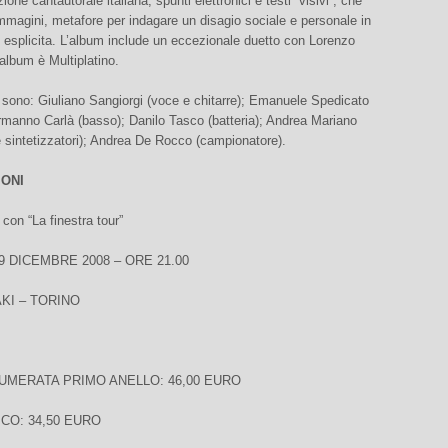
ione cantautorale italiana, spunti elettronici e testi “visivi”, che
magini, metafore per indagare un disagio sociale e personale in
esplicita. L’album include un eccezionale duetto con Lorenzo
’album è Multiplatino.
 sono: Giuliano Sangiorgi (voce e chitarre); Emanuele Spedicato
Ermanno Carlà (basso); Danilo Tasco (batteria); Andrea Mariano
e sintetizzatori); Andrea De Rocco (campionatore).
IONI
on “La finestra tour”
9 DICEMBRE 2008 – ORE 21.00
KI – TORINO
UMERATA PRIMO ANELLO: 46,00 EURO
CO: 34,50 EURO