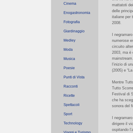
Cinema
mattatoti de
delle principa
Enogastronomia
italiane per t
Fotografia
2008.
Giardinaggio
I negramaro 
Medley
numerose es
circuito alt
Moda
2003, ma è c
mainstream. 
Musica
l’inizio di u
Poesie
(2005) e “La
Punti di Vista
Mentre Tutto
Racconti
Tutto Scorre
Festival di 
Ricette
che ha scegl
Spettacoli
sonora del f
Sport
I negramaro 
Technology
dirigere il v
ospitando l’
Viaggi e Turismo