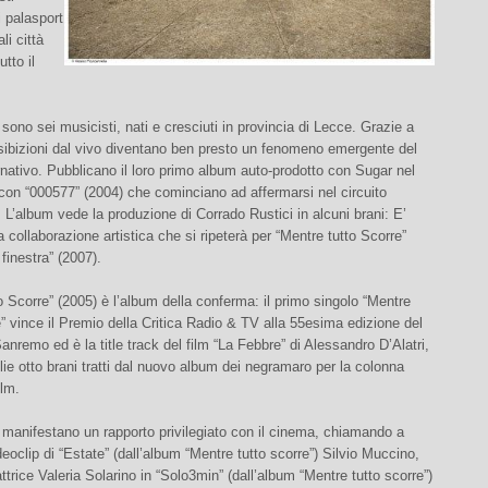
i palasport
li città
utto il
sono sei musicisti, nati e cresciuti in provincia di Lecce. Grazie a
ibizioni dal vivo diventano ben presto un fenomeno emergente del
ernativo. Pubblicano il loro primo album auto-prodotto con Sugar nel
on “000577” (2004) che cominciano ad affermarsi nel circuito
L’album vede la produzione di Corrado Rustici in alcuni brani: E’
na collaborazione artistica che si ripeterà per “Mentre tutto Scorre”
 finestra” (2007).
 Scorre” (2005) è l’album della conferma: il primo singolo “Mentre
” vince il Premio della Critica Radio & TV alla 55esima edizione del
Sanremo ed è la title track del film “La Febbre” di Alessandro D’Alatri,
ie otto brani tratti dal nuovo album dei negramaro per la colonna
ilm.
manifestano un rapporto privilegiato con il cinema, chiamando a
ideoclip di “Estate” (dall’album “Mentre tutto scorre”) Silvio Muccino,
attrice Valeria Solarino in “Solo3min” (dall’album “Mentre tutto scorre”)