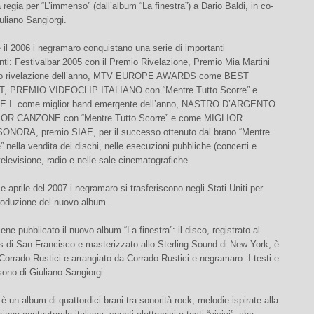
a regia per “L’immenso” (dall’album “La finestra”) a Dario Baldi, in co-
uliano Sangiorgi.
e il 2006 i negramaro conquistano una serie di importanti
ti: Festivalbar 2005 con il Premio Rivelazione, Premio Mia Martini
o rivelazione dell’anno, MTV EUROPE AWARDS come BEST
T, PREMIO VIDEOCLIP ITALIANO con “Mentre Tutto Scorre” e
.I. come miglior band emergente dell’anno, NASTRO D’ARGENTO
OR CANZONE con “Mentre Tutto Scorre” e come MIGLIOR
ORA, premio SIAE, per il successo ottenuto dal brano “Mentre
” nella vendita dei dischi, nelle esecuzioni pubbliche (concerti e
televisione, radio e nelle sale cinematografiche.
e aprile del 2007 i negramaro si trasferiscono negli Stati Uniti per
produzione del nuovo album.
ene pubblicato il nuovo album “La finestra”: il disco, registrato al
s di San Francisco e masterizzato allo Sterling Sound di New York, è
Corrado Rustici e arrangiato da Corrado Rustici e negramaro. I testi e
ono di Giuliano Sangiorgi.
 è un album di quattordici brani tra sonorità rock, melodie ispirate alla