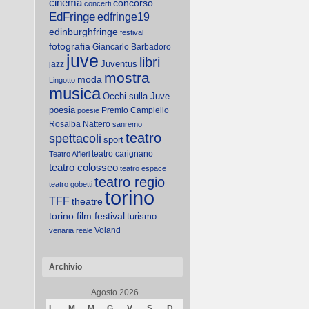
cinema
concorso
concerti
EdFringe
edfringe19
edinburghfringe
festival
fotografia
Giancarlo Barbadoro
juve
libri
Juventus
jazz
mostra
moda
Lingotto
musica
Occhi sulla Juve
poesia
Premio Campiello
poesie
Rosalba Nattero
sanremo
teatro
spettacoli
sport
teatro carignano
Teatro Alfieri
teatro colosseo
teatro espace
teatro regio
teatro gobetti
torino
TFF
theatre
torino film festival
turismo
Voland
venaria reale
Archivio
Agosto 2026
L
M
M
G
V
S
D