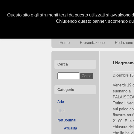
Questo sito o gli strumenti terzi da questo utilizzati si avvalgono d
Chiudendo questo banner, scorrendo ques
Home
Presentazione
Redazione
I Negroam
Cerca
Dicembre 15
Venerdì 19 
Categorie
suonano al
PALAISOZA
Arte
Torino i Ne
sul palco co
Libri
finestra tour
Net Journal
21.00. E la 
chiusura del
Attualità
che lio ha vi