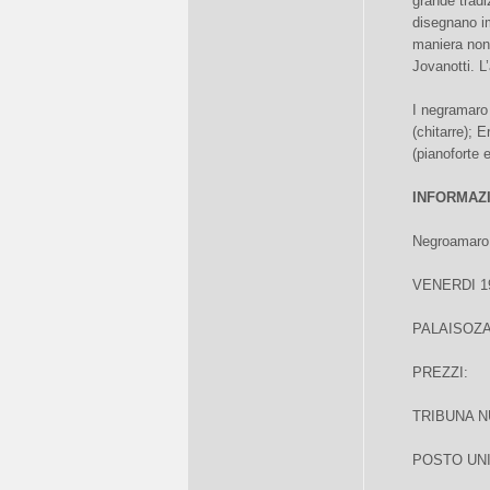
grande tradiz
disegnano im
maniera non 
Jovanotti. L
I negramaro
(chitarre); 
(pianoforte 
INFORMAZ
Negroamaro c
VENERDI 1
PALAISOZA
PREZZI:
TRIBUNA N
POSTO UNI