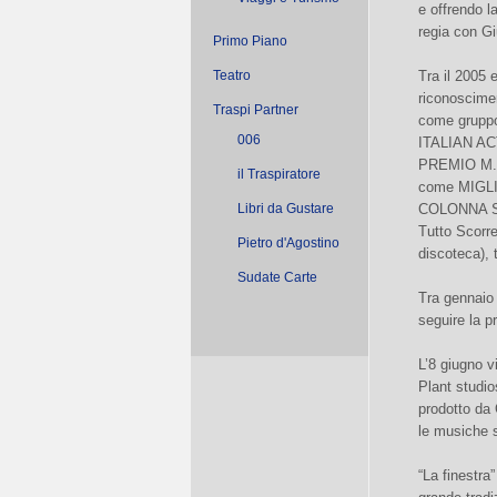
e offrendo l
regia con Gi
Primo Piano
Teatro
Tra il 2005 
riconoscimen
Traspi Partner
come grupp
006
ITALIAN AC
PREMIO M.E
il Traspiratore
come MIGLI
Libri da Gustare
COLONNA SON
Tutto Scorre
Pietro d'Agostino
discoteca), 
Sudate Carte
Tra gennaio 
seguire la 
L’8 giugno vi
Plant studio
prodotto da 
le musiche s
“La finestra”