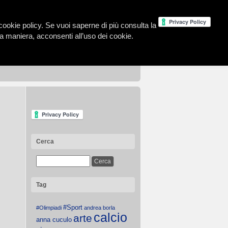
la cookie policy. Se vuoi saperne di più consulta la
 maniera, acconsenti all’uso dei cookie.
Cerca
Tag
#Sport
#Olimpiadi
andrea borla
calcio
arte
anna cuculo