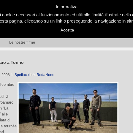
Informativa
i cookie necessari al funzionamento ed utili alle finalità illustrate nel
ta pagina, cliccando su un link o proseguendo la navigazione in altra
Accetta
Le nostre firme
aro a Torino
, 2008
in
Spettacoli
da
Redazione
dicembre
KI di
groamaro
n “La
” alle
data di
la tournée
sti