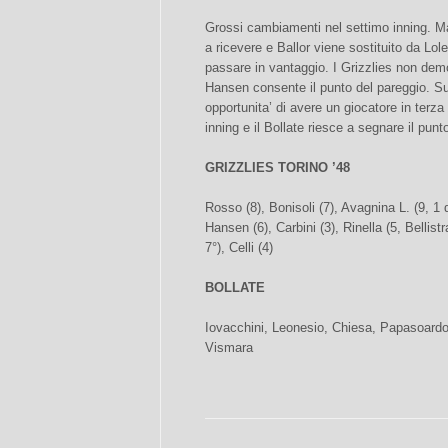
Grossi cambiamenti nel settimo inning. 
a ricevere e Ballor viene sostituito da Lol
passare in vantaggio. I Grizzlies non de
Hansen consente il punto del pareggio. Sul 
opportunita’ di avere un giocatore in terza
inning e il Bollate riesce a segnare il punt
GRIZZLIES TORINO ’48
Rosso (8), Bonisoli (7), Avagnina L. (9, 1 
Hansen (6), Carbini (3), Rinella (5, Bellist
7°), Celli (4)
BOLLATE
Iovacchini, Leonesio, Chiesa, Papasoardo,
Vismara