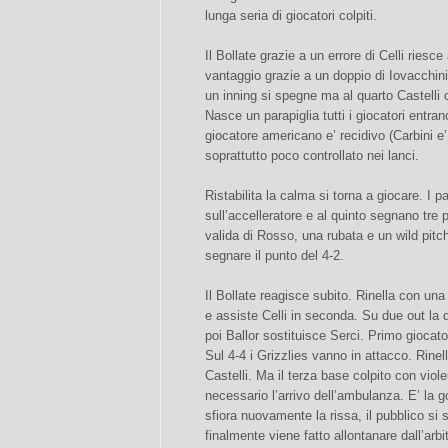
lunga seria di giocatori colpiti.
Il Bollate grazie a un errore di Celli riesce
vantaggio grazie a un doppio di Iovacchini
un inning si spegne ma al quarto Castelli c
Nasce un parapiglia tutti i giocatori entrano
giocatore americano e’ recidivo (Carbini e’
soprattutto poco controllato nei lanci.
Ristabilita la calma si torna a giocare. I 
sull’accelleratore e al quinto segnano tre p
valida di Rosso, una rubata e un wild pit
segnare il punto del 4-2.
Il Bollate reagisce subito. Rinella con una
e assiste Celli in seconda. Su due out la d
poi Ballor sostituisce Serci. Primo giocat
Sul 4-4 i Grizzlies vanno in attacco. Rinel
Castelli. Ma il terza base colpito con viole
necessario l’arrivo dell’ambulanza. E’ la g
sfiora nuovamente la rissa, il pubblico si 
finalmente viene fatto allontanare dall’arb