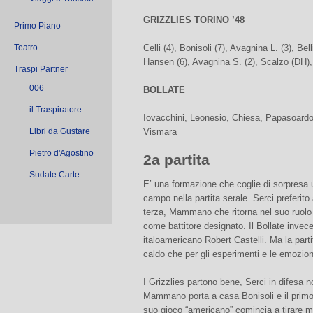
GRIZZLIES TORINO ’48
Primo Piano
Teatro
Celli (4), Bonisoli (7), Avagnina L. (3), Bel
Hansen (6), Avagnina S. (2), Scalzo (DH), 
Traspi Partner
006
BOLLATE
il Traspiratore
Iovacchini, Leonesio, Chiesa, Papasoardo,
Libri da Gustare
Vismara
Pietro d'Agostino
2a partita
Sudate Carte
E’ una formazione che coglie di sorpresa 
campo nella partita serale. Serci preferito
terza, Mammano che ritorna nel suo ruolo 
come battitore designato. Il Bollate invece
italoamericano Robert Castelli. Ma la partita
caldo che per gli esperimenti e le emozion
I Grizzlies partono bene, Serci in difesa 
Mammano porta a casa Bonisoli e il primo p
suo gioco “americano” comincia a tirare mol