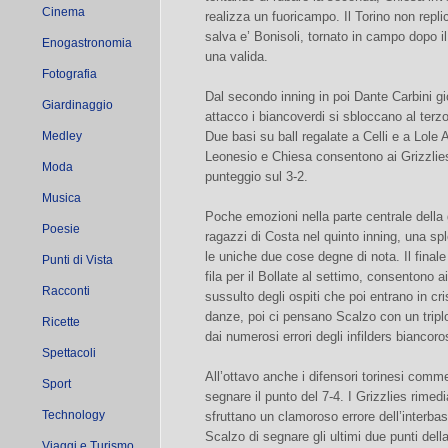
Cinema
realizza un fuoricampo. Il Torino non replica
salva e’ Bonisoli, tornato in campo dopo il
Enogastronomia
una valida.
Fotografia
Dal secondo inning in poi Dante Carbini gi
Giardinaggio
attacco i biancoverdi si sbloccano al terz
Medley
Due basi su ball regalate a Celli e a Lole A
Leonesio e Chiesa consentono ai Grizzlies 
Moda
punteggio sul 3-2.
Musica
Poche emozioni nella parte centrale della 
Poesie
ragazzi di Costa nel quinto inning, una s
le uniche due cose degne di nota. Il finale 
Punti di Vista
fila per il Bollate al settimo, consentono a
Racconti
sussulto degli ospiti che poi entrano in cr
danze, poi ci pensano Scalzo con un triplo
Ricette
dai numerosi errori degli infilders biancoro
Spettacoli
All’ottavo anche i difensori torinesi comm
Sport
segnare il punto del 7-4. I Grizzlies rime
Technology
sfruttano un clamoroso errore dell’interb
Scalzo di segnare gli ultimi due punti della
Viaggi e Turismo