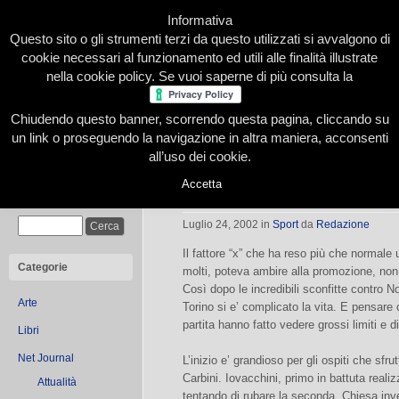
Informativa
Questo sito o gli strumenti terzi da questo utilizzati si avvalgono di
cookie necessari al funzionamento ed utili alle finalità illustrate
nella cookie policy. Se vuoi saperne di più consulta la
Chiudendo questo banner, scorrendo questa pagina, cliccando su
Home
Presentazione
Redazione
Le nostre firme
un link o proseguendo la navigazione in altra maniera, acconsenti
all’uso dei cookie.
Accetta
I Grizzlies in difficoltà
Cerca
Luglio 24, 2002
in
Sport
da
Redazione
Il fattore “x” che ha reso più che normale
Categorie
molti, poteva ambire alla promozione, no
Così dopo le incredibili sconfitte contro No
Arte
Torino si e’ complicato la vita. E pensare 
partita hanno fatto vedere grossi limiti e 
Libri
Net Journal
L’inizio e’ grandioso per gli ospiti che sfru
Carbini. Iovacchini, primo in battuta realiz
Attualità
tentando di rubare la seconda, Chiesa inve