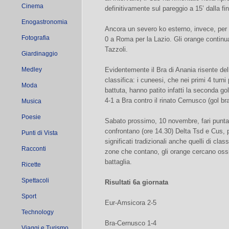
Cinema
definitivamente sul pareggio a 15’ dalla fin
Enogastronomia
Ancora un severo ko esterno, invece, per i
Fotografia
0 a Roma per la Lazio. Gli orange continu
Tazzoli.
Giardinaggio
Medley
Evidentemente il Bra di Anania risente dell
classifica: i cuneesi, che nei primi 4 tur
Moda
battuta, hanno patito infatti la seconda g
4-1 a Bra contro il rinato Cernusco (gol b
Musica
Poesie
Sabato prossimo, 10 novembre, fari puntati
confrontano (ore 14.30) Delta Tsd e Cus, p
Punti di Vista
significati tradizionali anche quelli di clas
Racconti
zone che contano, gli orange cercano oss
battaglia.
Ricette
Spettacoli
Risultati 6a giornata
Sport
Eur-Amsicora 2-5
Technology
Bra-Cernusco 1-4
Viaggi e Turismo