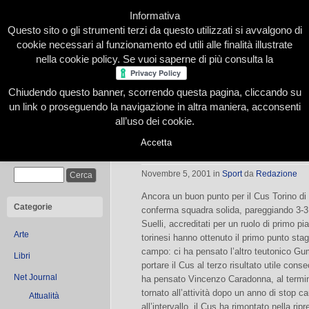
Informativa
Questo sito o gli strumenti terzi da questo utilizzati si avvalgono di
cookie necessari al funzionamento ed utili alle finalità illustrate
nella cookie policy. Se vuoi saperne di più consulta la
Chiudendo questo banner, scorrendo questa pagina, cliccando su
Home
Presentazione
Redazione
Le nostre firme
un link o proseguendo la navigazione in altra maniera, acconsenti
all’uso dei cookie.
Accetta
Hockey prato – Serie A1
Cerca
Novembre 5, 2001
in
Sport
da
Redazione
Ancora un buon punto per il Cus Torino di 
Categorie
conferma squadra solida, pareggiando 3-3 al
Suelli, accreditati per un ruolo di primo p
Arte
torinesi hanno ottenuto il primo punto sta
campo: ci ha pensato l’altro teutonico Gu
Libri
portare il Cus al terzo risultato utile conse
Net Journal
ha pensato Vincenzo Caradonna, al termin
tornato all’attività dopo un anno di stop c
Attualità
all’intervallo, il Cus ha rimontato nella rip