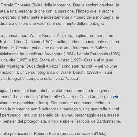
 Premio Grinzane Civiltà della Montagna. Due le sezioni previste: la
ata a una personalità che con la passione, l’impegno e le proprie
celebrato direttamente e indirettamente il mondo della montagna; la
inata a un libro che valorizzi il sentimento della montagna.
tà premiata sarà Walter Bonatti. Alpinista, esploratore, per primo
 Est del Grand Capucin (1951) e sulla direttissima invernale solitaria
 Nord del Cervino, poi anche giornalista e fotoreporter. Sulle sue
lpinistiche ha pubblicato Avventura (1984), La mia Patagonia (1986),
una vita (1995) e K2. Storia di un caso (1996). Grazie al Museo
lla Montagna “Duca degli Abruzzi” sono stati raccolti – nel volume
mozioni. L’Universo fotografico di Walter Bonatti (1998) – i suoi
rvizi fotografici comparsi sulla rivista “Epoca”.
iguarda invece il libro, chi ha visitato recentemente le pagine di
troverà “La via dei lupi” (Ponte alle Grazie) di Carlo Grande (
leggete
sione che ne abbiamo fatto). Sicuramente una buona scelta: in
nzo la montagna non è soltanto un paesaggio, una geografia su cui
i personaggi, ma uno scenario dell’anima, personaggio essa stessa
dei pensieri del protagonista, il nobile ribelle Francois de Bardonneche.
o alla premiazione: Roberto Faure (Sindaco di Sauze d’Oulx),