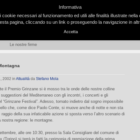
Informativa
i cookie necessari al funzionamento ed utili alle finalità illustrate nel
ta pagina, cliccando su un link o proseguendo la navigazione in altra
Accetta
Le nostre firme
Montagna
1, 2002
in
Attualità
da
Stefano Mola
e il Premio Grinzane si è mosso tra le onde delle nostre colline
suggestioni del Mediterraneo con gli incontri, i concerti e gli
el “Grinzane Festival”. Adesso, tornato indietro dal sogno impossibile
uello che, come dice Paolo Conte, si muove anche di notte e non sta
l raggio della sua infaticabile azione si sposta verso l’altro scenario di
a nostra regione: le montagne.
ttembre, alle ore 10:30, presso la Sala Consigliare del comune di
 (Torino) si terrà in fatti la cerimonia di premiazione della prima