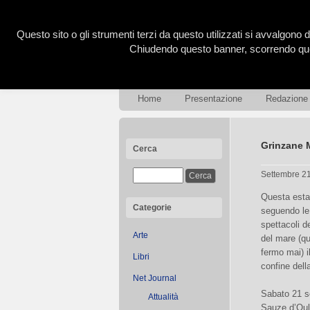
Questo sito o gli strumenti terzi da questo utilizzati si avvalgono d
Chiudendo questo banner, scorrendo ques
Home
Presentazione
Redazione
Grinzane 
Cerca
Settembre 2
Questa estat
Categorie
seguendo le 
spettacoli d
Arte
del mare (q
fermo mai) i
Libri
confine dell
Net Journal
Sabato 21 se
Attualità
Sauze d’Oulx