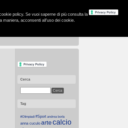
la cookie policy. Se vuoi saperne di più consulta la
 maniera, acconsenti all’uso dei cookie.
Cerca
Tag
#Sport
#Olimpiadi
andrea borla
calcio
arte
anna cuculo