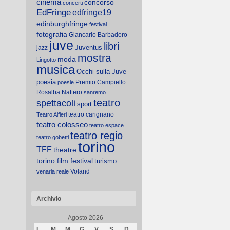
cinema
concorso
concerti
EdFringe
edfringe19
edinburghfringe
festival
fotografia
Giancarlo Barbadoro
juve
libri
Juventus
jazz
mostra
moda
Lingotto
musica
Occhi sulla Juve
poesia
Premio Campiello
poesie
Rosalba Nattero
sanremo
teatro
spettacoli
sport
teatro carignano
Teatro Alfieri
teatro colosseo
teatro espace
teatro regio
teatro gobetti
torino
TFF
theatre
torino film festival
turismo
Voland
venaria reale
Archivio
Agosto 2026
L
M
M
G
V
S
D