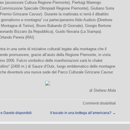
eo (assessore Cultura Regione Piemonte), Pierluigi Marengo
 Commissione Speciale Olimpiadi Regione Piemonte), Giuliano Soria
Premio Grinzane Cavour). Durante la mattinata si terrà il dibattito
, giornalismo e montagna” cui parteciperanno Aldo Audisio (Direttore
Montagna di Torino), Bruno Babando (Il Giornale), Giorgio Bertone
 Leonardo Bizzaro (la Repubblica), Guido Novaria (La Stampa).
Orlando Perera (RAI).
ntra in una serie di iniziative culturali legate alla montagna che il
ende promuovere, grazie all’aiuto della Regione Piemonte, in vista
ino 2006. Fulcro simbolico delle manifestazioni sarà lo chalet
llino” (2400 m.) di Sauze d’Oulx, luogo emblematico delle montagne
 che diventerà una nuova sede del Parco Culturale Grinzane Cavour.
di Stefano Mola
su
Commenti disabilitati
Grinzan
e Davids disponibili
Il bucato in una bottega all’americana?
→
Montagn