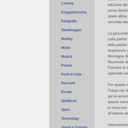
Cinema
edizione del
prima destin
Enogastronomia
opere abbia 
Fotografia
seconda dest
Giardinaggio
La personali
Medley
sulla parete
della parete
Moda
esperienze a
Montagne di 
Musica
Nazionale de
Poesie
Fermare le e
splendidi se
Punti di Vista
Racconti
Per quanto r
Traspi.net ri
Ricette
qui la recen
Spettacoli
questo roma
si muovono 
Sport
all’interno 
Technology
Interverrann
Viaggi e Turismo