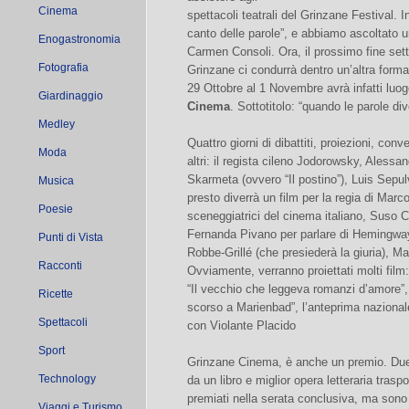
Cinema
spettacoli teatrali del Grinzane Festival. I
canto delle parole”, e abbiamo ascoltato 
Enogastronomia
Carmen Consoli. Ora, il prossimo fine sett
Fotografia
Grinzane ci condurrà dentro un’altra forma
29 Ottobre al 1 Novembre avrà infatti luog
Giardinaggio
Cinema
. Sottotitolo: “quando le parole d
Medley
Quattro giorni di dibattiti, proiezioni, conv
Moda
altri: il regista cileno Jodorowsky, Alessa
Skarmeta (ovvero “Il postino”), Luis Sepul
Musica
presto diverrà un film per la regia di Marc
Poesie
sceneggiatrici del cinema italiano, Suso 
Fernanda Pivano per parlare di Hemingway, 
Punti di Vista
Robbe-Grillé (che presiederà la giuria), 
Racconti
Ovviamente, verranno proiettati molti film
“Il vecchio che leggeva romanzi d’amore”, 
Ricette
scorso a Marienbad”, l’anteprima nazionale 
Spettacoli
con Violante Placido
Sport
Grinzane Cinema, è anche un premio. Due le
Technology
da un libro e miglior opera letteraria traspo
premiati nella serata conclusiva, ma sono 
Viaggi e Turismo