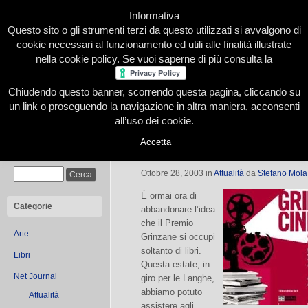
Informativa
Questo sito o gli strumenti terzi da questo utilizzati si avvalgono di
cookie necessari al funzionamento ed utili alle finalità illustrate
nella cookie policy. Se vuoi saperne di più consulta la
Chiudendo questo banner, scorrendo questa pagina, cliccando su
Home
Presentazione
Redazione
Le nostre firme
un link o proseguendo la navigazione in altra maniera, acconsenti
all’uso dei cookie.
Accetta
Grinzane Cinema
Cerca
Ottobre 28, 2003
in
Attualità
da
Stefano Mola
È ormai ora di
Categorie
abbandonare l’idea
che il Premio
Arte
Grinzane si occupi
soltanto di libri.
Libri
Questa estate, in
Net Journal
giro per le Langhe,
abbiamo potuto
Attualità
assistere agli