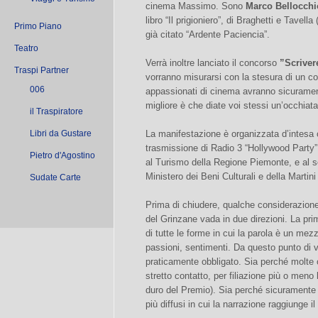
cinema Massimo. Sono
Marco Bellocchi
libro “Il prigioniero”, di Braghetti e Tavella 
Primo Piano
già citato “Ardente Paciencia”.
Teatro
Verrà inoltre lanciato il concorso
”Scriver
Traspi Partner
vorranno misurarsi con la stesura di un c
006
appassionati di cinema avranno sicurament
migliore è che diate voi stessi un’occhiat
il Traspiratore
Libri da Gustare
La manifestazione è organizzata d’intesa
trasmissione di Radio 3 “Hollywood Party” 
Pietro d'Agostino
al Turismo della Regione Piemonte, e al s
Ministero dei Beni Culturali e della Martin
Sudate Carte
Prima di chiudere, qualche considerazion
del Grinzane vada in due direzioni. La pri
di tutte le forme in cui la parola è un mez
passioni, sentimenti. Da questo punto di 
praticamente obbligato. Sia perché molte 
stretto contatto, per filiazione più o meno 
duro del Premio). Sia perché sicuramente 
più diffusi in cui la narrazione raggiunge i