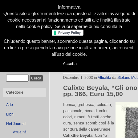
Informativa
Questo sito o gli strumenti terzi da questo utilizzati si avvalgono di
cookie necessari al funzionamento ed utili alle finalità illustrate
nella cookie policy. Se vuoi saperne di più consulta la
Chiudendo questo banner, scorrendo questa pagina, cliccando su
Home
Presentazione
Redazione
Le nostre firme
un link o proseguendo la navigazione in altra maniera, acconsenti
all’uso dei cookie.
Accetta
Gli onori perduti
Cerca
Dicembre 1, 2003
in
Attualità
da
Stefano Mol
Calixte Beyala, “Gli ono
Categorie
pp. 366, Euro 15,00
Ironica, grottesca, colorata,
Arte
passionale, ricca di colori,
Libri
odori, rumori. A tratti anche
dura, senza sconti: così è la
Net Journal
scrittura della camerunese
Attualità
Calixthe Beyala
. Con “Gli