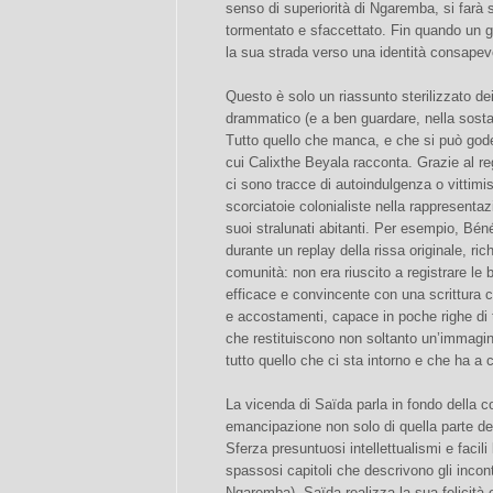
senso di superiorità di Ngaremba, si farà
tormentato e sfaccettato. Fin quando un g
la sua strada verso una identità consapev
Questo è solo un riassunto sterilizzato dei
drammatico (e a ben guardare, nella sostan
Tutto quello che manca, e che si può goder
cui Calixthe Beyala racconta. Grazie al re
ci sono tracce di autoindulgenza o vittim
scorciatoie colonialiste nella rappresentaz
suoi stralunati abitanti. Per esempio, Bén
durante un replay della rissa originale, ric
comunità: non era riuscito a registrare le ba
efficace e convincente con una scrittura
e accostamenti, capace in poche righe di 
che restituiscono non soltanto un’immagin
tutto quello che ci sta intorno e che ha a c
La vicenda di Saïda parla in fondo della co
emancipazione non solo di quella parte d
Sferza presuntuosi intellettualismi e facili
spassosi capitoli che descrivono gli incontri
Ngaremba). Saïda realizza la sua felicità 