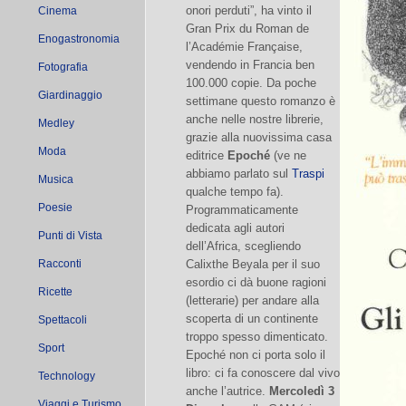
onori perduti”, ha vinto il
Cinema
Gran Prix du Roman de
Enogastronomia
l’Académie Française,
vendendo in Francia ben
Fotografia
100.000 copie. Da poche
Giardinaggio
settimane questo romanzo è
anche nelle nostre librerie,
Medley
grazie alla nuovissima casa
Moda
editrice
Epoché
(ve ne
abbiamo parlato sul
Traspi
Musica
qualche tempo fa).
Poesie
Programmaticamente
dedicata agli autori
Punti di Vista
dell’Africa, scegliendo
Racconti
Calixthe Beyala per il suo
esordio ci dà buone ragioni
Ricette
(letterarie) per andare alla
scoperta di un continente
Spettacoli
troppo spesso dimenticato.
Sport
Epoché non ci porta solo il
libro: ci fa conoscere dal vivo
Technology
anche l’autrice.
Mercoledì 3
Viaggi e Turismo