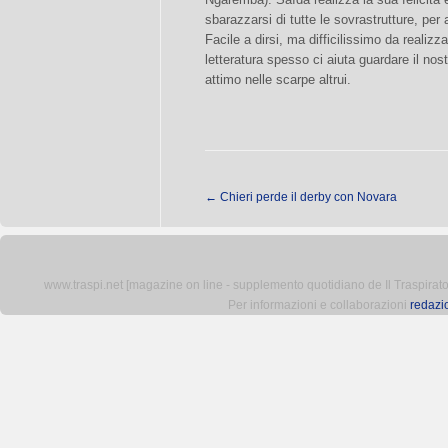
sbarazzarsi di tutte le sovrastrutture, pe
Facile a dirsi, ma difficilissimo da realizz
letteratura spesso ci aiuta guardare il nos
attimo nelle scarpe altrui.
←
Chieri perde il derby con Novara
www.traspi.net [magazine on line - supplemento quotidiano de Il Traspiratore 
Per informazioni e collaborazioni
redazi