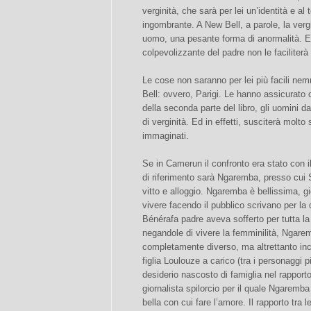
verginità, che sarà per lei un’identità e a
ingombrante. A New Bell, a parole, la ver
uomo, una pesante forma di anormalità. E 
colpevolizzante del padre non le faciliterà 
Le cose non saranno per lei più facili ne
Bell: ovvero, Parigi. Le hanno assicurato 
della seconda parte del libro, gli uomini d
di verginità. Ed in effetti, susciterà molto
immaginati.
Se in Camerun il confronto era stato con il
di riferimento sarà Ngaremba, presso cui 
vitto e alloggio. Ngaremba è bellissima, g
vivere facendo il pubblico scrivano per la
Bénérafa padre aveva sofferto per tutta la v
negandole di vivere la femminilità, Ngar
completamente diverso, ma altrettanto inc
figlia Loulouze a carico (tra i personaggi pi
desiderio nascosto di famiglia nel rapporto
giornalista spilorcio per il quale Ngarem
bella con cui fare l’amore. Il rapporto tra 