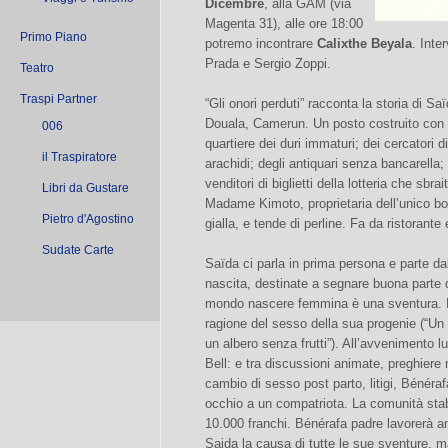
Dicembre
, alla GAM (via
Magenta 31), alle ore 18:00
Primo Piano
potremo incontrare
Calixthe Beyala
. Inte
Prada e Sergio Zoppi.
Teatro
Traspi Partner
“Gli onori perduti” racconta la storia di S
Douala, Camerun. Un posto costruito con “q
006
quartiere dei duri immaturi; dei cercatori d
il Traspiratore
arachidi; degli antiquari senza bancarella; 
venditori di biglietti della lotteria che sbr
Libri da Gustare
Madame Kimoto, proprietaria dell’unico bo
Pietro d'Agostino
gialla, e tende di perline. Fa da ristorant
Sudate Carte
Saïda ci parla in prima persona e parte 
nascita, destinate a segnare buona parte d
mondo nascere femmina è una sventura. E 
ragione del sesso della sua progenie (“U
un albero senza frutti”). All’avvenimento 
Bell: e tra discussioni animate, preghiere
cambio di sesso post parto, litigi, Bénér
occhio a un compatriota. La comunità stab
10.000 franchi. Bénérafa padre lavorerà ann
Saida la causa di tutte le sue sventure, ma