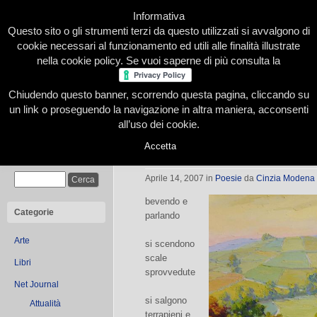
Informativa
Questo sito o gli strumenti terzi da questo utilizzati si avvalgono di
cookie necessari al funzionamento ed utili alle finalità illustrate
nella cookie policy. Se vuoi saperne di più consulta la
Chiudendo questo banner, scorrendo questa pagina, cliccando su
Home
Presentazione
Redazione
Le nostre firme
un link o proseguendo la navigazione in altra maniera, acconsenti
all’uso dei cookie.
Accetta
Gioventù
Cerca
Aprile 14, 2007
in
Poesie
da
Cinzia Modena
bevendo e
Categorie
parlando
Arte
si scendono
scale
Libri
sprovvedute
Net Journal
si salgono
Attualità
terrapieni e