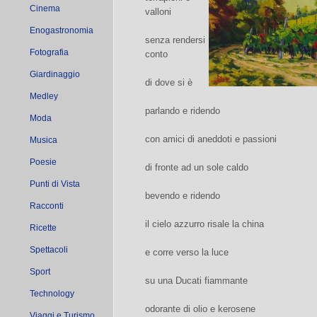
Cinema
valloni
Enogastronomia
senza rendersi
Fotografia
conto
Giardinaggio
di dove si è
Medley
parlando e ridendo
Moda
con amici di aneddoti e passioni
Musica
Poesie
di fronte ad un sole caldo
Punti di Vista
bevendo e ridendo
Racconti
il cielo azzurro risale la china
Ricette
Spettacoli
e corre verso la luce
Sport
su una Ducati fiammante
Technology
odorante di olio e kerosene
Viaggi e Turismo