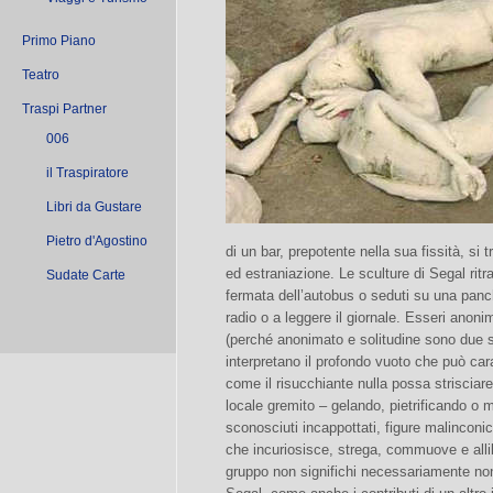
Primo Piano
Teatro
Traspi Partner
006
il Traspiratore
Libri da Gustare
Pietro d'Agostino
di un bar, prepotente nella sua fissità, si 
ed estraniazione. Le sculture di Segal ritr
Sudate Carte
fermata dell’autobus o seduti su una panch
radio o a leggere il giornale. Esseri anonim
(perché anonimato e solitudine sono due s
interpretano il profondo vuoto che può car
come il risucchiante nulla possa strisciare t
locale gremito – gelando, pietrificando o 
sconosciuti incappottati, figure malinconich
che incuriosisce, strega, commuove e alli
gruppo non significhi necessariamente non 