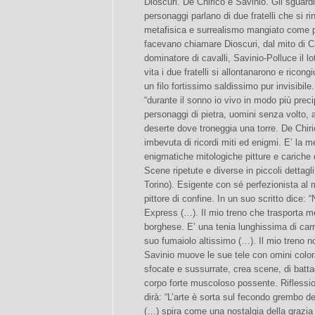
Dioscuri. De Chirico e Savinio. Gli sguardi
personaggi parlano di due fratelli che si rin
metafisica e surrealismo mangiato come pa
facevano chiamare Dioscuri, dal mito di C
dominatore di cavalli, Savinio-Polluce il lo
vita i due fratelli si allontanarono e ricong
un filo fortissimo saldissimo pur invisibil
“durante il sonno io vivo in modo più preci
personaggi di pietra, uomini senza volto,
deserte dove troneggia una torre. De Chiric
imbevuta di ricordi miti ed enigmi. E’ la 
enigmatiche mitologiche pitture e cariche d
Scene ripetute e diverse in piccoli dettagli
Torino). Esigente con sé perfezionista al 
pittore di confine. In un suo scritto dice: “
Express (…). Il mio treno che trasporta m
borghese. E’ una tenia lunghissima di carr
suo fumaiolo altissimo (…). Il mio treno no
Savinio muove le sue tele con omini colorat
sfocate e sussurrate, crea scene, di batt
corpo forte muscoloso possente. Riflessio
dirà: “L’arte è sorta sul fecondo grembo d
(…) spira come una nostalgia della grazia c