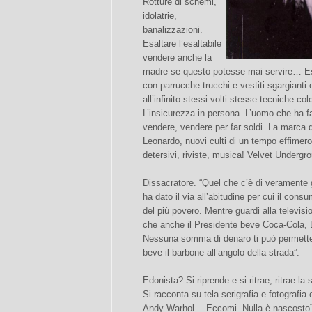
Rotture di schemi,
idolatrie,
banalizzazioni.
Esaltare l’esaltabile
vendere anche la
madre se questo potesse mai servire… Es
con parrucche trucchi e vestiti sgargiant
all’infinito stessi volti stesse tecniche colo
L’insicurezza in persona. L’uomo che ha fa
vendere, vendere per far soldi. La marca 
Leonardo, nuovi culti di un tempo effimero
detersivi, riviste, musica! Velvet Undergr
Dissacratore. “Quel che c’è di veramente
ha dato il via all’abitudine per cui il con
del più povero. Mentre guardi alla televisi
che anche il Presidente beve Coca-Cola, 
Nessuna somma di denaro ti può permetter
beve il barbone all’angolo della strada”.
Edonista? Si riprende e si ritrae, ritrae l
Si racconta su tela serigrafia e fotografia 
Andy Warhol… Eccomi. Nulla è nascosto