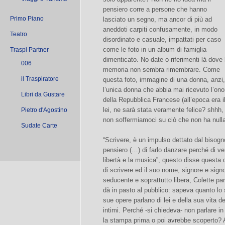
pensiero corre a persone che hanno
Primo Piano
lasciato un segno, ma ancor di più ad
aneddoti carpiti confusamente, in modo
Teatro
disordinato e casuale, impattati per caso
come le foto in un album di famiglia
Traspi Partner
dimenticato. No date o riferimenti là dove 
006
memoria non sembra rimembrare. Come
il Traspiratore
questa foto, immagine di una donna, anzi,
l’unica donna che abbia mai ricevuto l’onor
Libri da Gustare
della Repubblica Francese (all’epoca era
lei, ne sarà stata veramente felice? shhh
Pietro d'Agostino
non soffermiamoci su ciò che non ha null
Sudate Carte
“Scrivere, è un impulso dettato dal bisogno 
pensiero (…) di farlo danzare perché di ve
libertà e la musica”, questo disse quest
di scrivere ed il suo nome, signore e signo
seducente e soprattutto libera, Colette pa
dà in pasto al pubblico: sapeva quanto lo
sue opere parlano di lei e della sua vita d
intimi. Perché -si chiedeva- non parlare i
la stampa prima o poi avrebbe scoperto? 