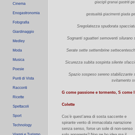
giacigli granai gastriti g
Cinema
Enogastronomia
gestualità giacimenti giada
Fotografia
Sregolatezza spudorata spacciat
Giardinaggio
Sognanti sguatteri semoventi silurano so
Medley
Serate sette settembrine settecentesch
Moda
Musica
Sicurezza subita sospinta silente sfacci
Poesie
Spazio sospeso sereno stabilizzante s
Punti di Vista
svitamento 
Racconti
G come passione e tormento, S come li
Ricette
Colette
Spettacoli
Sport
Cos’è quest’area di sosta saccente e
spirante vento di immacolata narrazione
Technology
senza senso, forse un sole di non-senso
Viaggi e Turismo
solo apparente? Non ne ho idea ma il