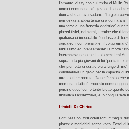
l’amante Missy con cui recitò al Mulin Rou
uomini comunque più giovani di lei ed alt
donna che amava sedurre! “La gioia perve
non devasta abbastanza una donna anzi, i
una ferocia una frenesia egoistica” queste
piaceri fisici, dei sensi, termine che rit
qualcosa di inesorabile, “un fascio di forz
sorda ed incomprensibile, il corpo umano”.
tantissimo ed intensamente: la morte? No
interessava neanche il solo pensiero! Ama
soprattutto più giovani di lei “per istinto
che promette di durare più a lungo di me”.
considerava un genio per la capacità di in
arte sottile e matura: “Non c’è colpo che
memoria e tutto è tracciato come seguend
persino quest’uomo tanto brutto quanto 
filosofica l’apprezzava, e lo conquistava l
I fratelli De Chirico
Forti passioni forti colori forti immagini t
piazze e manichini senza volto. Fasci di luc