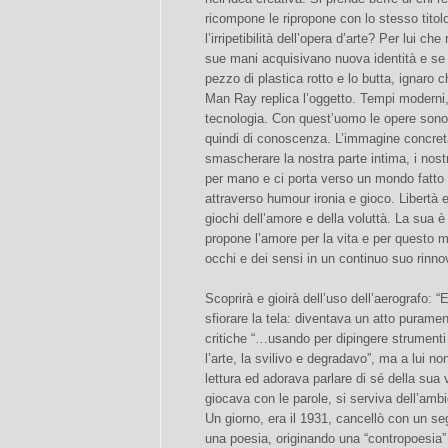
ricompone le ripropone con lo stesso titolo,
l’irripetibilità dell’opera d’arte? Per lui ch
sue mani acquisivano nuova identità e se 
pezzo di plastica rotto e lo butta, ignaro 
Man Ray replica l’oggetto. Tempi moderni, 
tecnologia. Con quest’uomo le opere sono 
quindi di conoscenza. L’immagine concreta
smascherare la nostra parte intima, i nostr
per mano e ci porta verso un mondo fatto di 
attraverso humour ironia e gioco. Libertà e
giochi dell’amore e della voluttà. La sua è
propone l’amore per la vita e per questo 
occhi e dei sensi in un continuo suo rinno
Scoprirà e gioirà dell’uso dell’aerografo: 
sfiorare la tela: diventava un atto puramen
critiche “…usando per dipingere strumenti
l’arte, la svilivo e degradavo”, ma a lui n
lettura ed adorava parlare di sé della sua v
giocava con le parole, si serviva dell’amb
Un giorno, era il 1931, cancellò con un segn
una poesia, originando una “contropoesia” 