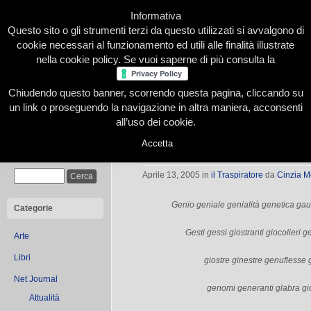
Informativa
Questo sito o gli strumenti terzi da questo utilizzati si avvalgono di
cookie necessari al funzionamento ed utili alle finalità illustrate
nella cookie policy. Se vuoi saperne di più consulta la
Chiudendo questo banner, scorrendo questa pagina, cliccando su
Home
Presentazione
Redazione
Le nostre firme
un link o proseguendo la navigazione in altra maniera, acconsenti
all’uso dei cookie.
Accetta
Genio e sregolatezza
Cerca
Aprile 13, 2005
in
il Traspiratore
da
Cinzia 
Genio geniale genialità genetica ga
Categorie
Gesti gessi giostranti giocolieri
Arte
Libri
giostre ginestre genuflesse 
Net Journal
genomi generanti glabra g
Attualità