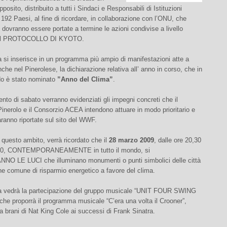
posito, distribuito a tutti i Sindaci e Responsabili di Istituzioni
 192 Paesi, al fine di ricordare, in collaborazione con l’ONU, che
2 dovranno essere portate a termine le azioni condivise a livello
dal PROTOCOLLO DI KYOTO.
 si inserisce in un programma più ampio di manifestazioni atte a
nche nel Pinerolese, la dichiarazione relativa all’ anno in corso, che in
ndo è stato nominato
”Anno del Clima”
.
ento di sabato verranno evidenziati gli impegni concreti che il
nerolo e il Consorzio ACEA intendono attuare in modo prioritario e
saranno riportate sul sito del WWF.
questo ambito, verrà ricordato che il
28 marzo 2009
, dalle ore 20,30
1,30, CONTEMPORANEAMENTE in tutto il mondo, si
 LE LUCI che illuminano monumenti o punti simbolici delle città
ne comune di risparmio energetico a favore del clima.
a vedrà la partecipazione del gruppo musicale “UNIT FOUR SWING
e proporrà il programma musicale “C’era una volta il Crooner”,
 brani di Nat King Cole ai successi di Frank Sinatra.