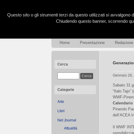
Questo sito o gli strumenti terzi da questo utilizzati si avvalgono d
Chiudendo questo banner, scorrendo ques
Home
Presentazione
Redazione
Generazio
Cerca
Gennaio 28,
Sabato 31 ge
Categorie
“Italo Tajo”
WWF-Pinerol
Arte
Calendario 
Pinerolo Pa
Libri
dell’ACEA In
Net Journal
Il WWF INT
Attualità
sensibilizza