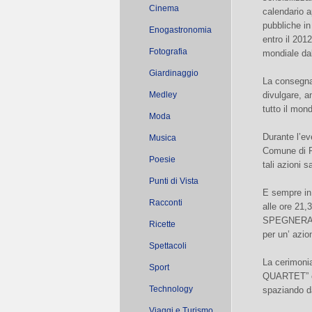
Cinema
calendario ap
pubbliche in
Enogastronomia
entro il 201
Fotografia
mondiale 
Giardinaggio
La consegna
Medley
divulgare, a
tutto il mo
Moda
Durante l’ev
Musica
Comune di Pi
Poesie
tali azioni 
Punti di Vista
E sempre in 
Racconti
alle ore 2
SPEGNERANNO
Ricette
per un’ azio
Spettacoli
La cerimoni
Sport
QUARTET” ch
Technology
spaziando da
Viaggi e Turismo