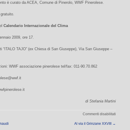
nto è curato da ACEA, Comune di Pinerolo, WWF Pinerolese.
gratuito.
el
Calendario Internazionale del Clima
ennaio 2009, ore 17.
ti “ITALO TAJO” (ex Chiesa di San Giuseppe), Via San Giuseppe –
zioni: WWF associazione pinerolese tel/fax: 011-90.70.862
olese@wwf.it
wfpinerolese.it
di Stefania Martini
su
Commenti disabilitati
Generaz
inaudi
Al via il Grinzane XXVIII
→
Clima