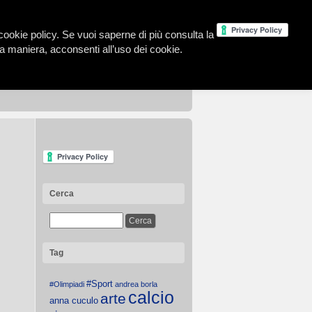
la cookie policy. Se vuoi saperne di più consulta la
 maniera, acconsenti all’uso dei cookie.
Cerca
Tag
#Sport
#Olimpiadi
andrea borla
calcio
arte
anna cuculo