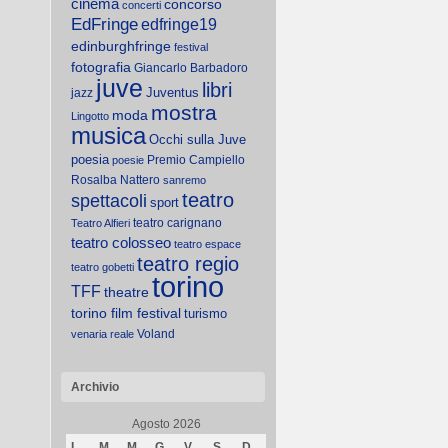
cinema
concorso
concerti
EdFringe
edfringe19
edinburghfringe
festival
fotografia
Giancarlo Barbadoro
juve
libri
Juventus
jazz
mostra
moda
Lingotto
musica
Occhi sulla Juve
poesia
Premio Campiello
poesie
Rosalba Nattero
sanremo
teatro
spettacoli
sport
teatro carignano
Teatro Alfieri
teatro colosseo
teatro espace
teatro regio
teatro gobetti
torino
TFF
theatre
torino film festival
turismo
Voland
venaria reale
Archivio
Agosto 2026
L
M
M
G
V
S
D