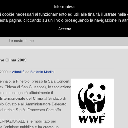
Informativa
i cookie necessari al funzionamento ed utili alle finalità illustrate nel
ta pagina, cliccando su un link o proseguendo la navigazione in altra
Accetta
Le nostre firme
ne Clima 2009
 2009
in
Attualità
da
Stefania Martini
nnaio, a Pinerolo, presso la Sala Concerti
 (ex Chiesa di San Giuseppe), lAssociazione
ese consegnerà ufficialmente il
Internazionale del Clima
al Sindaco di
olo Covato e all’Amministratore Delegato
dustriale S.p.A. Francesco Carcioffo.
ERNAZIONALE si è mobilitato per
re l’opinione pubblica e ha creato un