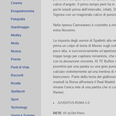
Cinema
calcio d’angolo. Il primo tempo però ha in 
pochi istanti prima dell’intervallo, infatti,
Enogastronomia
Signora con un magistrale calcio di punizio
Fotografia
Nella ripresa Camoranesi è costretto a rim
Giardinaggio
entra Nocerino.
Medley
La risposta degli uomini di Spalletti alla 
Moda
prima un colpo di testa di Mexes sugli svil
poco alta, e successivamente un’apertura d
Musica
troppo lungo per capitano romanista, che 
Poesie
con la deviazione vincente. Al 75′ Buffon 
juventino per una parata su una gran puni
Punti di Vista
calciato violentemente ad una trentina di m
Racconti
bianconero. Parte della testa dei gialloros
martedì la Roma affronterà il Real Madrid
Ricette
rimane l’unica rete di una partita che si c
Spettacoli
Ranieri.
Sport
JUVENTUS-ROMA 1-0
Technology
RETE
: 45′ pt Del Piero.
Viaggi e Turismo