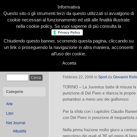
Informativa
Questo sito o gli strumenti terzi da questo utilizzati si avvalgono di
cookie necessari al funzionamento ed utili alle finalità illustrate
nella cookie policy. Se vuoi saperne di più consulta la
Chiudendo questo banner, scorrendo questa pagina, cliccando su
Home
Presentazione
Redazione
Le nostre firme
un link o proseguendo la navigazione in altra maniera, acconsenti
all’uso dei cookie.
Accetta
Gemma di Del Piero, Roma ko
Cerca
Febbraio 22, 2008
in
Sport
da
Giovanni Roll
TORINO – La Juventus batte di misura la
Categorie
punizione di Del Piero e rilancia le propri
portandosi a meno uno dei giallorossi.
Arte
Per la sfida con i capitolini Claudio Ranier
Libri
con Del Piero in posizione di trequartista 
Net Journal
Nella prima frazione molto gioco a centroca
Attualità
pericoloso dei quali al 39′ ad opera di Iaqu