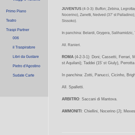
JUVENTUS
(4-3-3): Buffon; Zebina, Legrottag
Primo Piano
Nocerino), Zanetti, Nedved (37′ st Palladino);
Teatro
Sissoko).
Traspi Partner
In panchina: Belardi, Grygera, Salihamidzic, 
006
All. Ranieri.
il Traspiratore
Libri da Gustare
ROMA
(4-2-3-1): Doni; Cassetti, Ferrari, 
st Aquilani); Taddei (15′ st Giuly), Perrotta
Pietro d'Agostino
In panchina: Zotti, Panucci, Cicinho, Brigh
Sudate Carte
All. Spalletti.
ARBITRO
: Saccani di Mantova.
AMMONITI
: Chiellini, Nocerino (J); Mexes